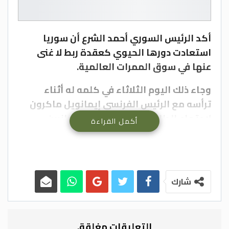
أكد الرئيس السوري أحمد الشرع أن سوريا
استعادت دورها الحيوي كعقدة ربط لا غنى
عنها في سوق الممرات العالمية.
وجاء ذلك اليوم الثلاثاء في كلمه له أثناء
ترأسه مع الرئيس الفرنسي إيمانويل ماكرون
لاجتماع الطاولة المستديرة بين الجانبين
أكمل القراءة
السوري والفرنسي في قصر الشعب بدمشق
تمهيداً لتوقيع عدد من الاتفاقيات ومذكرات
التفاهم في مجالات استثمارية عدة.
شارك
وقال الشرع في مستهل الاجتماع: أهلاً بكم في
سوريا الجديدة، يجتمع في هذه القاعة اليوم
نخبة من رواد الصناعة والاقتصاد ومن يدير
التعليقات مغلقة.
أساطيل الشحن في العالم، ويصنع الطائرات