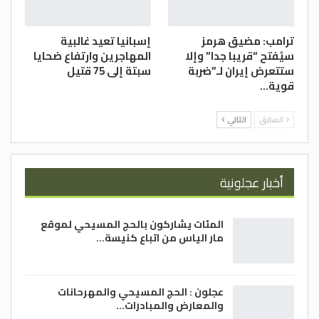
ترامب: مضيق هرمز
إسبانيا تعيد غالبية
سيُفتح “قريبا جدا” وإلا
المهاجرين وارتفاع ضحايا
ستتعرض إيران لـ”ضربة
سبتة إلى 75 قتيل
قوية…
السابق
التالي
أخبار عجلونية
المئات يشاركون بالحج المسيحي لموقع
مار الياس من اتباع كنيسة…
عجلون : الحج المسيحي والمهرحانات
والمعارض والمبادرات…