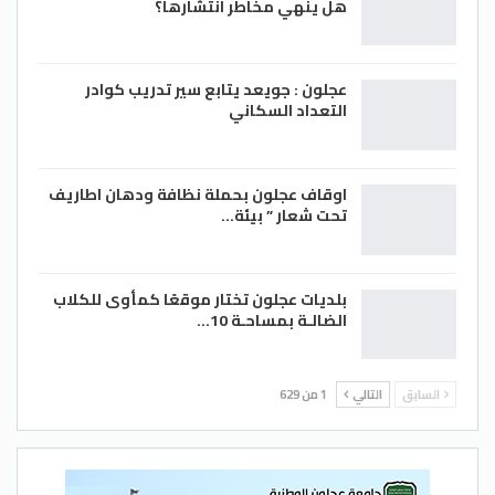
هل ينهي مخاطر انتشارها؟
عجلون : جويعد يتابع سير تدريب كوادر
التعداد السكاني
اوقاف عجلون بحملة نظافة ودهان اطاريف
تحت شعار ” بيئة…
بلديات عجلون تختار موقعًا كمأوى للكلاب
الضالـة بمساحـة 10…
السابق
التالي
1 من 629