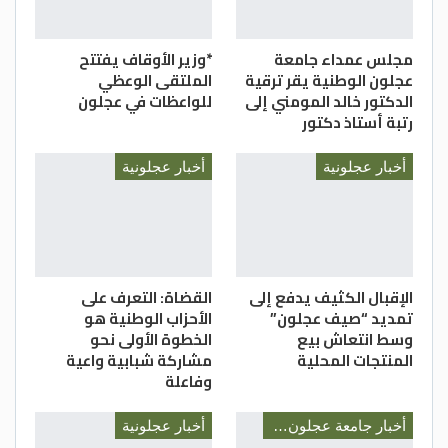
مجلس عمداء جامعة
*وزير الأوقاف يفتتح
عجلون الوطنية يقر ترقية
الملتقى الوعظي
الدكتور خالد المومني إلى
للواعظات في عجلون
رتبة أستاذ دكتور
أخبار عجلونية
أخبار عجلونية
الإقبال الكثيف يدفع إلى
القضاة: التعرف على
تمديد “صيف عجلون”
الأحزاب الوطنية هو
وسط انتعاش بيع
الخطوة الأولى نحو
المنتجات المحلية
مشاركة شبابية واعية
وفاعلة
أخبار جامعة عجلون الوطنية
أخبار عجلونية