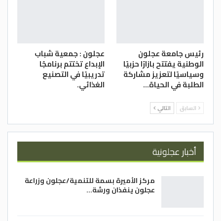
رئيس جامعة عجلون
عجلون : جمعية شباب
الوطنية يفتتح بازارًا حزبيًا
الإبداع تختتم برنامجًا
وسياسيًا لتعزيز مشاركة
تدريبيًا في التصنيع
الطلبة في الحياة…
الغذائي.
السابق
التالي
أخبار عجلونية
مركز الأميرة بسمة للتنمية/عجلون وزراعة
عجلون ينفذان ورشة…