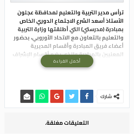
ترأس مدير التربية والتعليم لمحافظة عجلون
الأستاذ أسعد الشرع الاجتماع الدوري الخاص
بمبادرة (مدرستي) التي أطلقتها وزارة التربية
والتعليم بالتعاون مع الاتحاد الأوروبي، بحضور
أعضاء فريق المبادرة وأقسام المديرية
المعنيين بالمبادرة والذي يضم أقسام الإشراف
أكمل القراءة
والإرشاد والإعلام والنشاط التربوية.
حيث رحب الشرع بدايةً بالحضور ، وتم الحديث عن
مستجدات المبادرة ومدى إنجازات المدارس
المستهدفة والتي عددها ٢٠ مدرسة في
المحافظة ومساهماتها في تحقيق الاهداف
شارك
المنشودة ، والخطط المرسومة والتي تضمن
استمراية العمل بالمبادرة والعمل على دمج
المجتمع المحلي فيها، كما تم الحديث عن
التعليقات مغلقة.
الحفل الختامي للمبادرة _ والذي لم يعلن عنه_