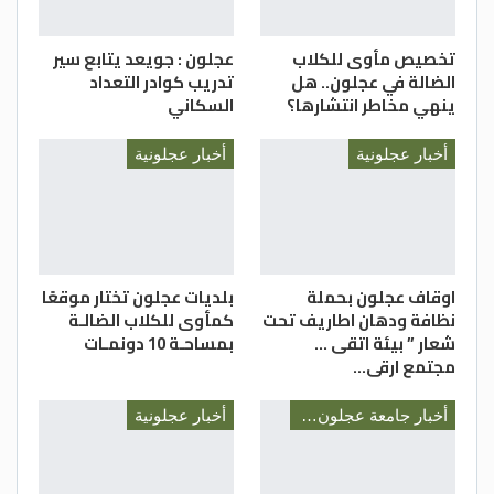
على المتابعة المستمرة لإتمام أعمال المبادرة
متمنيا التوفيق والتقدم في ظل الراية
تخصيص مأوى للكلاب
عجلون : جويعد يتابع سير
الهاشمية .
الضالة في عجلون.. هل
تدريب كوادر التعداد
ينهي مخاطر انتشارها؟
السكاني
قسم الإعلام/مديرية التربية والتعليم عجلون
أخبار عجلونية
أخبار عجلونية
اوقاف عجلون بحملة
بلديات عجلون تختار موقعًا
نظافة ودهان اطاريف تحت
كمأوى للكلاب الضالـة
شعار ” بيئة اتقى …
بمساحـة 10 دونمـات
مجتمع ارقى…
أخبار جامعة عجلون الوطنية
أخبار عجلونية