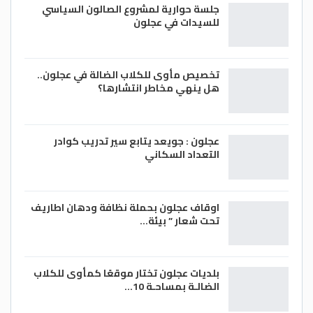
جلسة حوارية لمشروع الصالون السياسي
للسيدات في عجلون
تخصيص مأوى للكلاب الضالة في عجلون..
هل ينهي مخاطر انتشارها؟
عجلون : جويعد يتابع سير تدريب كوادر
التعداد السكاني
اوقاف عجلون بحملة نظافة ودهان اطاريف
تحت شعار ” بيئة…
بلديات عجلون تختار موقعًا كمأوى للكلاب
الضالـة بمساحـة 10…