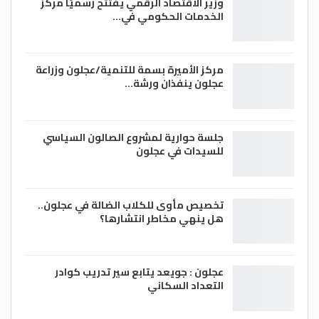
وزير الاقتصاد الرقمي يفتتح رسميًا مركز
الخدمات الحكومي في…
مركز الأميرة بسمة للتنمية/عجلون وزراعة
عجلون ينفذان ورشة…
جلسة حوارية لمشروع الصالون السياسي
للسيدات في عجلون
تخصيص مأوى للكلاب الضالة في عجلون..
هل ينهي مخاطر انتشارها؟
عجلون : جويعد يتابع سير تدريب كوادر
التعداد السكاني