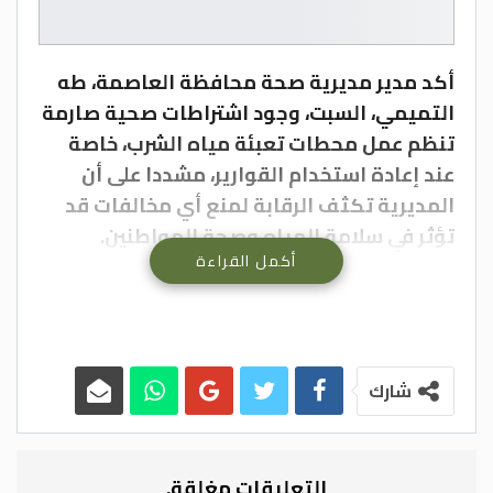
أكد مدير مديرية صحة محافظة العاصمة، طه
التميمي، السبت، وجود اشتراطات صحية صارمة
تنظم عمل محطات تعبئة مياه الشرب، خاصة
عند إعادة استخدام القوارير، مشددا على أن
المديرية تكثف الرقابة لمنع أي مخالفات قد
تؤثر في سلامة المياه وصحة المواطنين.
أكمل القراءة
وقال التميمي في تصريحات لقناة المملكة إن
الاشتراطات الصحية تشمل جميع مراحل العمل
في محطات التعبئة، بما في ذلك الموقع،
والمحطة نفسها، وآلية النقل، والتبريد،
شارك
والعاملين، ومصدر المياه، مؤكدا ضرورة الالتزام
الكامل بهذه التعليمات.
وأوضح أن التعليمات لا تسمح بتخزين العبوات
التعليقات مغلقة.