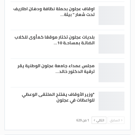
اوقاف عجلون بحملة نظافة ودهان اطاريف
تحت شعار ” بيئة…
بلديات عجلون تختار موقعًا كمأوى للكلاب
الضالـة بمساحـة 10…
مجلس عمداء جامعة عجلون الوطنية يقر
ترقية الدكتور خالد…
*وزير الأوقاف يفتتح الملتقى الوعظي
للواعظات في عجلون
السابق
التالي
1 من 629