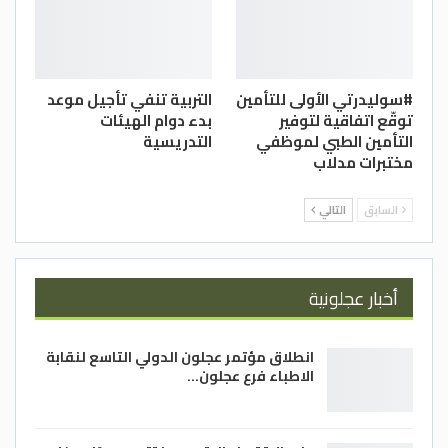
#سوليدرتي الأولى للتأمين
التربية تنفي تأجيل موعد
توقّع اتفاقية لتوفير
بدء دوام الهيئات
التأمين الطبي لموظفي
التدريسية
مختبرات مدلاب
السابق
التالي
أخبار عجلونية
انطلاق مؤتمر عجلون الدولي التاسع لنقابة
الاطباء فرع عجلون…