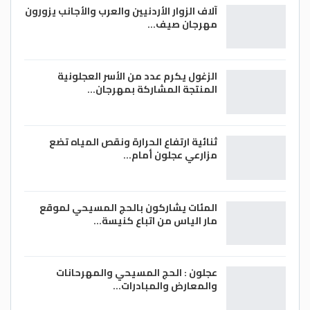
آلاف الزوار الأردنيين والعرب والأجانب يزورون
مهرجان صيف…
الزغول يكرم عدد من الأسر العجلونية
المنتجة المشاركة بمهرجان…
ثنائية ارتفاع الحرارة ونقص المياه تضع
مزارعي عجلون أمام…
المئات يشاركون بالحج المسيحي لموقع
مار الياس من اتباع كنيسة…
عجلون : الحج المسيحي والمهرحانات
والمعارض والمبادرات…