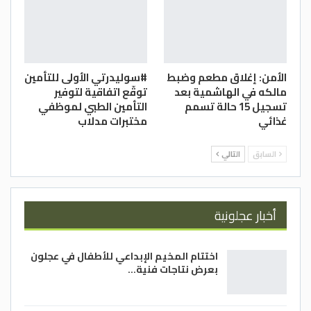
الدستور
الأمن: إغلاق مطعم وضبط
#سوليدرتي الأولى للتأمين
مالكه في الهاشمية بعد
توقّع اتفاقية لتوفير
تسجيل 15 حالة تسمم
التأمين الطبي لموظفي
غذائي
مختبرات مدلاب
السابق
التالي
أخبار عجلونية
اختتام المخيم الإبداعي للأطفال في عجلون
بعرض نتاجات فنية…