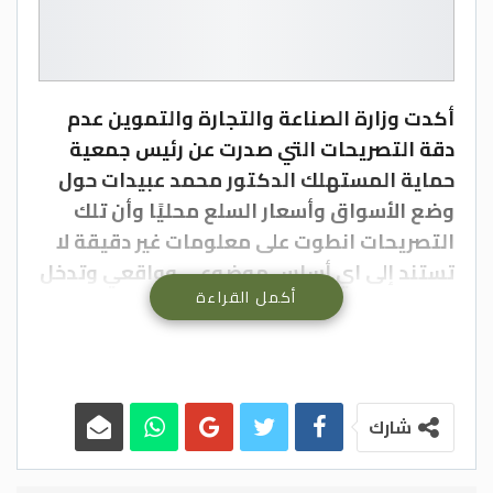
أكدت وزارة الصناعة والتجارة والتموين عدم
دقة التصريحات التي صدرت عن رئيس جمعية
حماية المستهلك الدكتور محمد عبيدات حول
وضع الأسواق وأسعار السلع محليًا وأن تلك
التصريحات انطوت على معلومات غير دقيقة لا
تستند إلى اي أساس موضوعي وواقعي وتدخل
أكمل القراءة
في إطار البحث عن الشعبويات ومحاولة التلاعب
بمشاعر المواطنين وإخفاء الحقائق.
وقالت الوزارة أنها تعمل وفق خطط
واستراتيجيات مدروسة وواضحة للمحافظة على
شارك
المخزون الغذائي وضبط الأسعار والتصدي لأي
محاولات مغالاةٍ بالأسعار وأن لديها المكنة