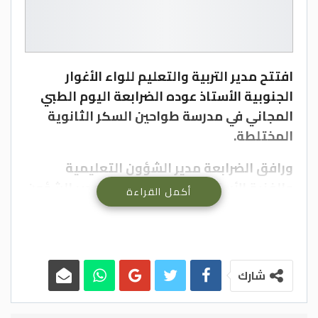
افتتح مدير التربية والتعليم للواء الأغوار
الجنوبية الأستاذ عوده الضرابعة اليوم الطبي
المجاني في مدرسة طواحين السكر الثانوية
المختلطة.
ورافق الضرابعة مدير الشؤون التعليمية
والفنية الأستاذ أسامة المرادات ومدير الشؤون
أكمل القراءة
الإدارية والمالية كوثر الحمايدة ونخبة من
التربويين.
فشكر الضرابعة الكادر الطبي على مشاركتهم
شارك
وجهودهم النبيلة التي جسدت الحس الوطني
والانتماء والولاء للوطن وللقيادة الهاشمية،