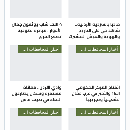
اسماعيل محمد مفلح المغاصبه
مادبا بالسردية الأردنية..
4 آلاف شاب يوثقون جمال
شاهد حي على التاريخ
الأغوار.. مبادرة تطوعية
والهوية والعيش المشترك
تصنع الفرق
أخبار المحافظات الأردنية
أخبار المحافظات الأردنية
افتتاح المركز الحكومي
وادي الأردن.. معاناة
الـ16 والأخير في غرب عمّان
مستمرة وسكان يصارعون
تشغيلياً وتجريبياً
البقاء في صيف قاس
أخبار المحافظات الأردنية
أخبار المحافظات الأردنية