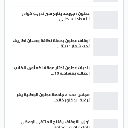
عجلون : جويعد يتابع سير تدريب كوادر
التعداد السكاني
اوقاف عجلون بحملة نظافة ودهان اطاريف
تحت شعار ” بيئة…
بلديات عجلون تختار موقعًا كمأوى للكلاب
الضالـة بمساحـة 10…
مجلس عمداء جامعة عجلون الوطنية يقر
ترقية الدكتور خالد…
*وزير الأوقاف يفتتح الملتقى الوعظي
للواعظات في عجلون