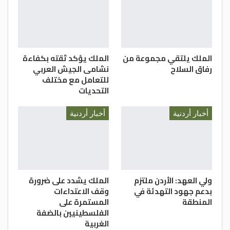
الملك يلتقي مجموعة من
الملك يؤكد ثقته بكفاءة
رفاق السلاح
نشامى الجيش العربي
للتعامل مع مختلف
التحديات
أخبار أردنية
أخبار أردنية
ولي العهد: الأردن ملتزم
الملك يشدد على ضرورة
بدعم جهود التهدئة في
وقف الاعتداءات
المنطقة
المستمرة على
الفلسطينيين بالضفة
الغربية