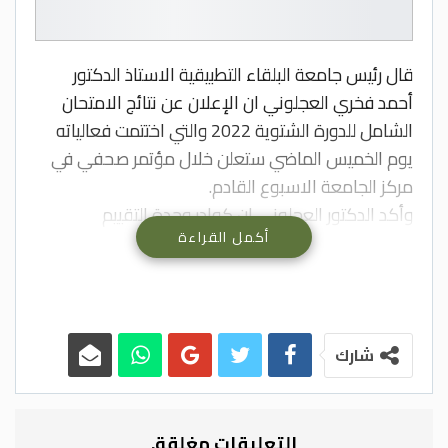
قال رئيس جامعة البلقاء التطبيقية الاستاذ الدكتور
أحمد فخري العجلوني ان الإعلان عن نتائج الامتحان
الشامل للدورة الشتوية 2022 والتي اختتمت فعالياته
يوم الخميس الماضي ستعلن خلال مؤتمر صحفي في
مركز الجامعة الاسبوع القادم.
وأكد الدكتور العجلوني ان كوادر وحدة التقييم
أكمل القراءة
والامتحانات العامة تعكف على تدقيق النتائج
واستخلاصها لتكون متاحة للجميع حال انعقاد المؤتمر
الصحفي.
وقال الدكتور العجلوني ان عدد الطلبة الذين اشتركوا
في هذه الدورة بلغ (8614) طالبا وطالبة من 49 كلية
شارك
جامعية وجامعية متوسطة، وفقا 140 برنامجا دراسيا
منها 81 برنامجا على الخطط الجديدة، و 59 برنامجا وفق
الخطط القديمة.
التعليقات مغلقة.