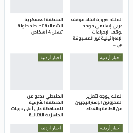
الملك: ضرورة اتخاذ موقف
المنطقة العسكرية
عربي إسلامي موحد
الشمالية تحبط محاولة
لوقف الإجراءات
تسلل 4 أشخاص
الإسرائيلية غير المسبوقة
في…
أخبار أردنية
أخبار أردنية
الملك يوجه لتعزيز
الحنيطي يدعو من
المخزونين الإستراتيجيين
المنطقة الشرقية
من الطاقة والغذاء
للمحافظة على أعلى درجات
الجاهزية القتالية
أخبار أردنية
أخبار أردنية