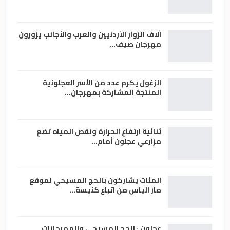
آلاف الزوار الأردنيين والعرب والأجانب يزورون
مهرجان صيف…
الزغول يكرم عدد من الأسر العجلونية
المنتجة المشاركة بمهرجان…
ثنائية ارتفاع الحرارة ونقص المياه تضع
مزارعي عجلون أمام…
المئات يشاركون بالحج المسيحي لموقع
مار الياس من اتباع كنيسة…
عجلون : الحج المسيحي والمهرحانات