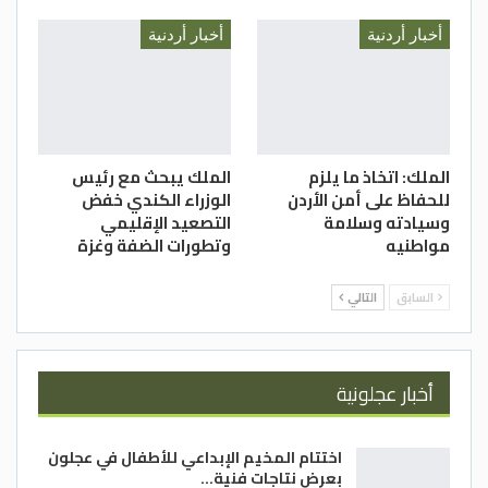
أخبار أردنية
أخبار أردنية
الملك: اتخاذ ما يلزم
الملك يبحث مع رئيس
للحفاظ على أمن الأردن
الوزراء الكندي خفض
وسيادته وسلامة
التصعيد الإقليمي
مواطنيه
وتطورات الضفة وغزة
السابق
التالي
أخبار عجلونية
اختتام المخيم الإبداعي للأطفال في عجلون
بعرض نتاجات فنية…