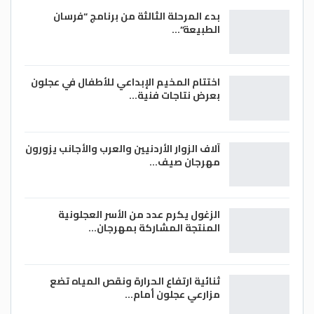
بدء المرحلة الثالثة من برنامج “فرسان
الطبيعة”…
اختتام المخيم الإبداعي للأطفال في عجلون
بعرض نتاجات فنية…
آلاف الزوار الأردنيين والعرب والأجانب يزورون
مهرجان صيف…
الزغول يكرم عدد من الأسر العجلونية
المنتجة المشاركة بمهرجان…
ثنائية ارتفاع الحرارة ونقص المياه تضع
مزارعي عجلون أمام…