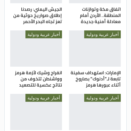
وكالات
اتفاق مكة وتوازنات
الجيش اليمني: رصدنا
المنطقة.. الأردن أمام
إطلاق صواريخ حوثية من
معادلة أمنية جديدة
تعز تجاه البحر الأحمر
أخبار عربية ودولية
أخبار عربية ودولية
الإمارات: استهداف سفينة
انفراج وشيك لأزمة هرمز
تابعة لـ”أدنوك” بصاروخ
وواشنطن تتخوف من
أثناء عبورها هرمز
نتائج عكسية للتصعيد
أخبار عربية ودولية
أخبار عربية ودولية