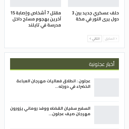
حلف عسكري جديد بين 3
مقتل 7 أشخاص وإصابة 15
دول يرى النور في مكة
آخرين بهجوم مسلح داخل
مدرسة في تايلند
السابق
التالي
أخبار عجلونية
عجلون : انطلاق فعاليات مهرجان العباءة
الخضراء في دورته…
السفير سفيان القضاه ووفد روماني يزورون
مهرجان صيف عجلون…