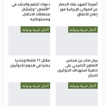
أميركا تتعهد بفك الحصار
دعوات للنفير والحشد في
عن الموانئ الإيرانية فور
“الأقصى” وإفشال
إعلان الاتفاق
مخططات الاحتلال
ومستوطنيه
أخبار عربية ودولية
أخبار عربية ودولية
بيان صادر عن مجلس
مقتل 17 ضابطا وجنديا
التعاون الخليجي على
يمنيا في هجوم للحوثيين
خلفية استهداف الحوثيين
لنجران
أخبار عربية ودولية
أخبار عربية ودولية