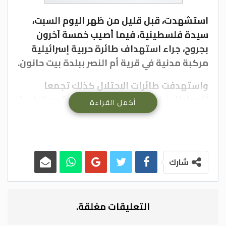
استشهدت، قبل قليل من ظهر اليوم السبت،
سيدة فلسطينية، فيما أصيب خمسة آخرون
بجروح، جراء استهداف طائرة حربية إسرائيلية
مركبة مدنية في قرية أم النصر ببلدة بيت حانون.
واستهدفت طائرات الاحتلال كذلك تجمعا
للمواطنين في منطقة شعشاعة شرق جباليا، ما
أكمل القراءة
أدى إلى وقوع عدد من الإصابات، جرى نقلها إلى
المستشفى الإندونيسي في بلدة بيت لاهيا
المجاورة.
شارك
وكانت طائرات الاحتلال الإسرائيلي، قصفت
عمارة سكنية غرب مكونة من خمسة طوابق
في محيط مجمع الشفاء الطبي غرب المدينة، ما
التعليقات مغلقة.
أدى إلى تدميرها، وتضرر عدد من المنازل
المجاورة، دون أن يبلغ عن وقوع إصابات.