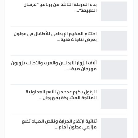
بدء المرحلة الثالثة من برنامج “فرسان
الطبيعة”…
اختتام المخيم الإبداعي للأطفال في عجلون
بعرض نتاجات فنية…
آلاف الزوار الأردنيين والعرب والأجانب يزورون
مهرجان صيف…
الزغول يكرم عدد من الأسر العجلونية
المنتجة المشاركة بمهرجان…
ثنائية ارتفاع الحرارة ونقص المياه تضع
مزارعي عجلون أمام…