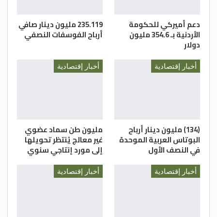
دعم أميركي للحكومة
235.119 مليون دينار صافي
الأردنية بـ 354.6 مليون
أرباح الفوسفات النصفي
دولار
أخبار إقتصادية
أخبار إقتصادية
(134) مليون دينار أرباح
مليون طن سماد عضوي
البوتاس العربية الموحدة
غير معالج يُنتظر تحويلها
في النصف الأول
إلى مورد إنتاجي سنوي
أخبار إقتصادية
أخبار إقتصادية