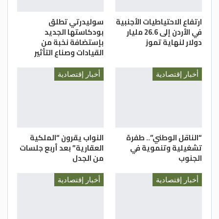
ارتفاع الاحتياطيات الأجنبية
سوليدرتي تطلق
في الأردن إلى 26.6 مليار
بودكاستها الجديد
دولار لنهاية تموز
بإستضافة نخبة من
القيادات وصناع التأثير
أخبار إقتصادية
أخبار إقتصادية
“الناقل الوطني”.. طفرة
النواب يقرون “الملكية
تشغيلية وتنموية في
العقارية” بعد أربع جلسات
الجنوب
من الجدل
أخبار إقتصادية
أخبار إقتصادية