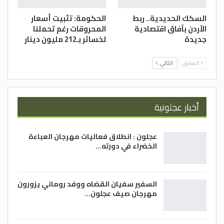
السكك الحديدية.. ربط
الحكومة: تثبيت أسعار
الأردن بآفاق اقتصادية
المحروقات رغم تحملنا
جديدة
لخسائر بـ212 مليون دينار
السابق
التالي
أخبار عجلونية
عجلون : انطلاق فعاليات مهرجان العباءة
الخضراء في دورته…
السفير سفيان القضاه ووفد روماني يزورون
مهرجان صيف عجلون…