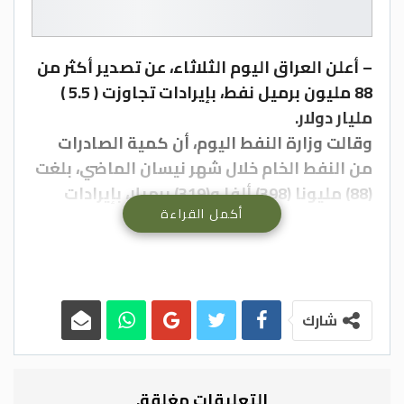
– أعلن العراق اليوم الثلاثاء، عن تصدير أكثر من
88 مليون برميل نفط، بإيرادات تجاوزت ( 5.5 )
مليار دولار.
وقالت وزارة النفط اليوم، أن كمية الصادرات
من النفط الخام خلال شهر نيسان الماضي، بلغت
(88) مليونا (398) ألفا و(319) برميلا، بإيرادات
أكمل القراءة
بلغت (5) مليار و(549) مليونا و (517) ألف دولار.
وأضاف، أن عمليات التصدير جرت غالبيتها من
نفط البصرة عبر الخليج العربي، وقسم آخر من
نفط كركوك عبر ميناء جيهان التركي.
وأشارت الوزارة إلى أن مبيعات النفط سجلت
شارك
إيرادا إضافيا تجاوز الـ (74) مليونا و(992) ألفا
و(80) دولارا، فيما بلغ معدل سعر البرميل الواحد
(62.779) دولار.–(بترا)
التعليقات مغلقة.