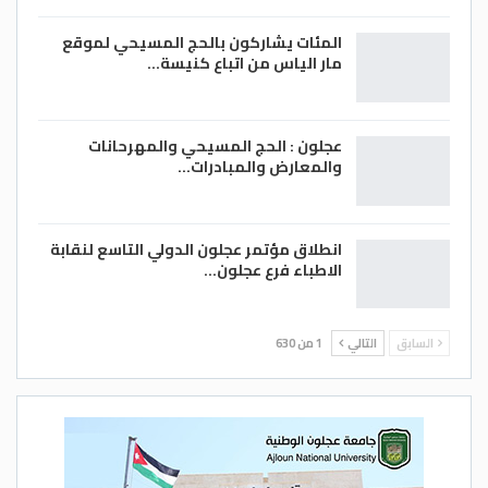
المئات يشاركون بالحج المسيحي لموقع
مار الياس من اتباع كنيسة…
عجلون : الحج المسيحي والمهرحانات
والمعارض والمبادرات…
انطلاق مؤتمر عجلون الدولي التاسع لنقابة
الاطباء فرع عجلون…
السابق
التالي
1 من 630