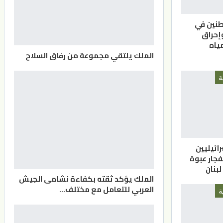
نين في
إحراق
ياه
الملك يلتقي مجموعة من رفاق السلاح
ة
ائيليين
فجار عبوة
بنان
الملك يؤكد ثقته بكفاءة نشامى الجيش
العربي للتعامل مع مختلف…
ة