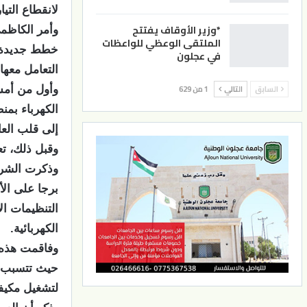
لانقطاع التي
*وزير الأوقاف يفتتح
وأمر الكاظم
الملتقى الوعظي للواعظات
خطط جديدة ل
في عجلون
التعامل معها
السابق
التالي
1 من 629
وأول من أمس 
الكهرباء بمن
إلى قلب الع
وقبل ذلك، تع
برجا على ال
التنظيمات ال
الكهربائية.
وفاقمت هذه 
حيث تتسبب د
لتشغيل مكيفا