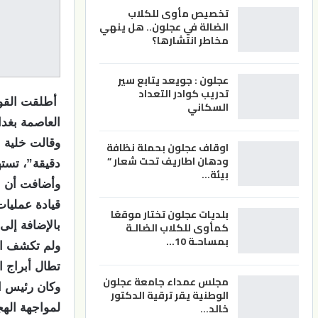
تخصيص مأوى للكلاب
الضالة في عجلون.. هل ينهي
مخاطر انتشارها؟
عجلون : جويعد يتابع سير
تدريب كوادر التعداد
أطلقت القوا
السكاني
العاصمة بغدا
وقالت خلية ا
اوقاف عجلون بحملة نظافة
ودهان اطاريف تحت شعار ”
دقيقة”، تس
بيئة…
وأضافت أن ال
قيادة عمليات
بلديات عجلون تختار موقعًا
بالإضافة إل
كمأوى للكلاب الضالـة
بمساحـة 10…
ولم تكشف الق
تطال أبراج ا
مجلس عمداء جامعة عجلون
وكان رئيس ا
الوطنية يقر ترقية الدكتور
خالد…
لمواجهة الهج