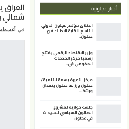
العراق 
أخبار عجلونية
شمالي ب
انطلاق مؤتمر عجلون الدولي
في
أغسطس 14, 1
التاسع لنقابة الاطباء فرع
عجلون…
وزير الاقتصاد الرقمي يفتتح
رسميًا مركز الخدمات
الحكومي في…
مركز الأميرة بسمة للتنمية/
عجلون وزراعة عجلون ينفذان
ورشة…
جلسة حوارية لمشروع
الصالون السياسي للسيدات
في عجلون