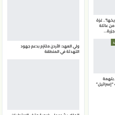
يخها”.. غزة
هيدا من عائلة
جزرة…
ة
ولي العهد: الأردن ملتزم بدعم جهود
التهدئة في المنطقة
 بتهمة
إسرائيل”