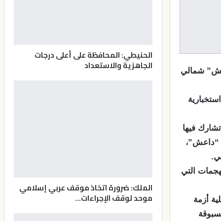
الحنيطي: المحافظة على أعلى درجات
الجاهزية والاستعداد
اعش” شمالي
استخبارية
تشارك فيها
ة “داعش”،
ي.
هجمات التي
الملك: ضرورة اتخاذ موقف عربي إسلامي
موحد لوقف الإجراءات…
ة أزمة
مسبوقة