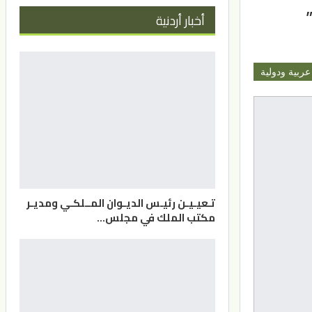
أخبار أردنية
عربية ودولية
تـعيـيـن رئيـس الديـوان المــلكـي ومديـر
مكتب الملك في مجلس…