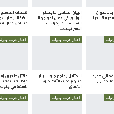
ذ بدء عدوان
البيان الختامي للاجتماع
هجمات للمستوط
مخيم قلنديا
الوزاري في عمان لمواجهة
الضفة.. إصابات و
السياسات والإجراءات
مساكن وسرقة م
الإسرائيلية…
دولية
أخبار عربية ودولية
أخبار عربية ودولي
 عُماني جديد
الاحتلال يهاجم جنوب لبنان
مقتل جنديين إسر
ملاحة في
ويتهم “حزب الله” بخرق
وإصابة سبعة بان
الاتفاق
ناسفة في جنوب ل
دولية
أخبار عربية ودولية
أخبار عربية ودولي