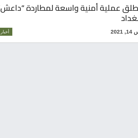
يطلق عملية أمنية واسعة لمطاردة “داعش”
غداد
202
أخبار 