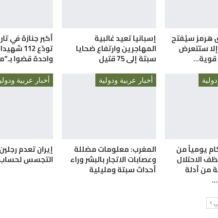
 هرمز سيُفتح
إسبانيا تعيد غالبية
أكبر جنازة في تار
وإلا ستتعرض
المهاجرين وارتفاع ضحايا
تودّع 112 ش
ة قوية…
سبتة إلى 75 قتيل
واحدة قضوا بـ”م
دولية
أخبار عربية ودولية
أخبار عربية ودولي
ركام يومياً من
المغرب: معلومات مضللة
إيران تعدم رجلين
نظف الاحتلال
وعصابات الاتجار بالبشر وراء
التجسس لحساب “
 من أدلة
أحداث سبتة ومليلية
…
لي