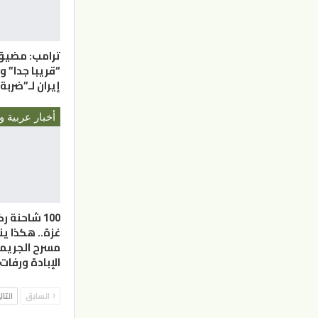
ترامب: مضيق
“قريبا جدا” 
إيران لـ”ضرب
أخبار عربية و
100 شاحنة 
غزة.. هكذا ي
مسرح الجريمة
الإبادة ورفات
السابق
التا