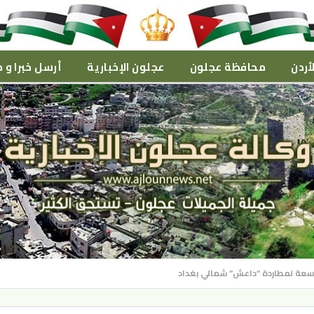
أردن
محافظة عجلون
عجلون الإخبارية
أرسل خبرا و م
اسعة لمطاردة “داعش” شمالي بغداد