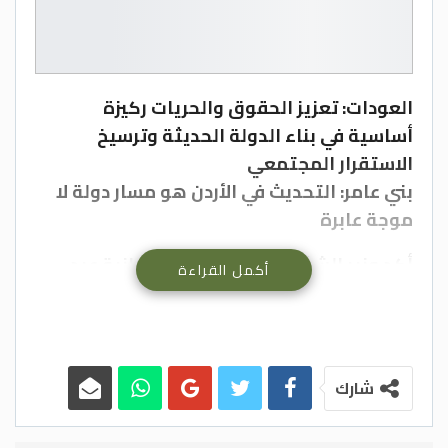
العودات: تعزيز الحقوق والحريات ركيزة
أساسية في بناء الدولة الحديثة وترسيخ
الاستقرار المجتمعي
بني عامر: التحديث في الأردن هو مسار دولة لا
موجة عابرة
أكد وزير الشؤون السياسية والبرلمانية عبد
أكمل القراءة
المنعم العودات، أن الدولة الأردنية، ومنذ
تأسيسها، أرست منظومة دستورية وقانونية
متقدمة صانت حقوق الإنسان وحفظت كرامته،
حيث شكّل الدستور الأردني مرجعية راسخة في
شارك
تكريس مبادئ العدالة والمساواة وسيادة
القانون، وضمان الحقوق والحريات العامة.