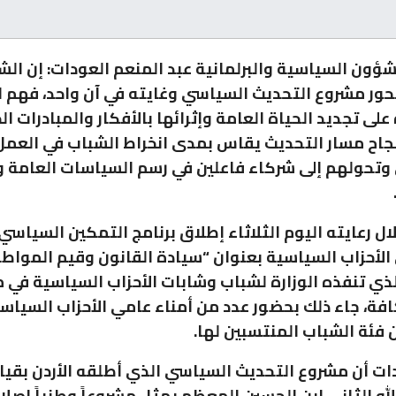
لشؤون السياسية والبرلمانية عبد المنعم العودات: إن الش
ر مشروع التحديث السياسي وغايته في آن واحد، فهم ا
 على تجديد الحياة العامة وإثرائها بالأفكار والمبادرات ال
نجاح مسار التحديث يقاس بمدى انخراط الشباب في العمل
تحولهم إلى شركاء فاعلين في رسم السياسات العامة 
ال رعايته اليوم الثلاثاء إطلاق برنامج التمكين السياسي
الأحزاب السياسية بعنوان “سيادة القانون وقيم المواطن
الذي تنفذه الوزارة لشباب وشابات الأحزاب السياسية في
فة، جاء ذلك بحضور عدد من أمناء عامي الأحزاب السياس
فئة الشباب المنتسبين لها.
ات أن مشروع التحديث السياسي الذي أطلقه الأردن بقياد
له الثاني ابن الحسين المعظم يمثل مشروعاً وطنياً إصلاح