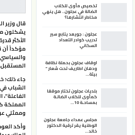
تخصيص مأوى للكلاب
الضالة في عجلون.. هل ينهي
مخاطر انتشارها؟
قال وزير ا
يشكلون محو
عجلون : جويعد يتابع سير
الأكثر قدرة
تدريب كوادر التعداد
السكاني
مؤكداً أن 
والسياسي و
اوقاف عجلون بحملة نظافة
المستقبل.
ودهان اطاريف تحت شعار ”
بيئة…
جاء ذلك؛ خل
الشباب في 
بلديات عجلون تختار موقعًا
الفاعلة”، 
كمأوى للكلاب الضالـة
بمساحـة 10…
المملكة كا
وممثلي عن 
مجلس عمداء جامعة عجلون
وأكد العود
الوطنية يقر ترقية الدكتور
خالد…
الملك عبدال