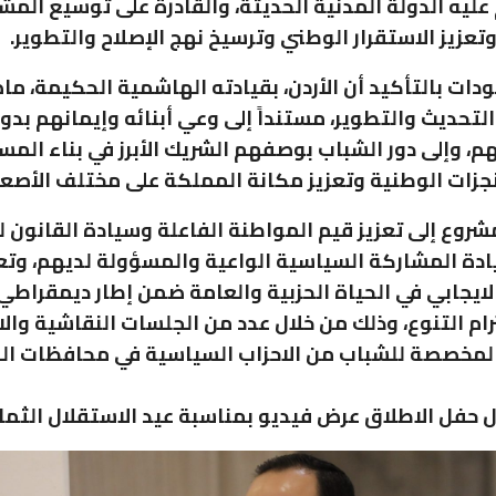
عليه الدولة المدنية الحديثة، والقادرة على توسيع المش
تعزيز الاستقرار الوطني وترسيخ نهج الإصلاح والتطوير.
ودات بالتأكيد أن الأردن، بقيادته الهاشمية الحكيمة، ما
لتحديث والتطوير، مستنداً إلى وعي أبنائه وإيمانهم بدو
 وإلى دور الشباب بوصفهم الشريك الأبرز في بناء المس
زات الوطنية وتعزيز مكانة المملكة على مختلف الأصعد
روع إلى تعزيز قيم المواطنة الفاعلة وسيادة القانون 
ادة المشاركة السياسية الواعية والمسؤولة لديهم، وتع
لايجابي في الحياة الحزبية والعامة ضمن إطار ديمقراطي
ترام التنوع، وذلك من خلال عدد من الجلسات النقاشية وا
المخصصة للشباب من الاحزاب السياسية في محافظات ا
ل حفل الاطلاق عرض فيديو بمناسبة عيد الاستقلال الثمان