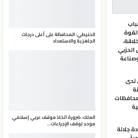
باب
لقوة
الحنيطي: المحافظة على أعلى درجات
خلاقة،
الجاهزية والاستعداد
 الحزبي
وصناعة
 لدى
ة
 محافظات
ية
الملك: ضرورة اتخاذ موقف عربي إسلامي
موحد لوقف الإجراءات…
ة جلالة
ياً