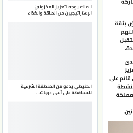
اركة
الملك يوجه لتعزيز المخزونين
الإستراتيجيين من الطاقة والغذاء
ضٍ بثقة
لتهم
تقبل
ة.
لدى
زيز
 قائم على
لانشطة
الحنيطي يدعو من المنطقة الشرقية
للمحافظة على أعلى درجات…
لمملكة
ين.