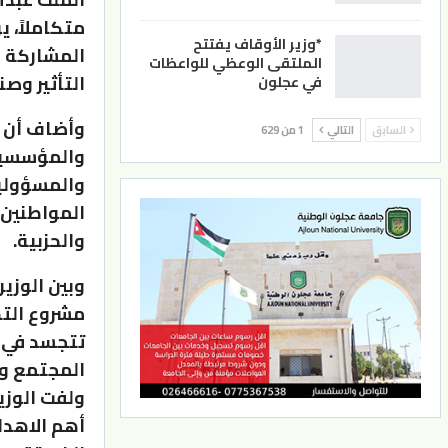
متكاملاً، 
*وزير الأوقاف يفتتح
المشاركة ا
الملتقى الوعظي للواعظات
التأثير وصنع
في عجلون
وأضاف أن ا
السابق
التالي
1 من 629
والمؤسسية
والمسؤولية
المواطنين 
والحزبية.
وبين الوزير
مشروع التح
تتجسد في ا
المجتمع وال
ولفت الوزي
أهم الاهدا