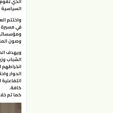
الذي تقوم 
السياسية و
واختتم الع
في مسيرة ا
ومؤسساتهم،
وصون المنج
ويهدف المش
الشباب وزي
انخراطهم ا
الحوار واح
التفاعلية 
كافة.
كما تم خلا