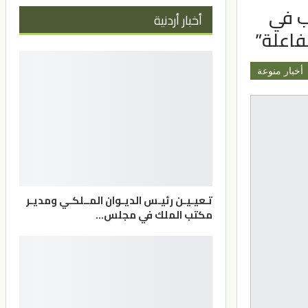
ب في
أخبار أردنية
فاعلة”
أخبار منوعة
تـعيـيـن رئيـس الديـوان المــلكـي ومديـر
مكتب الملك في مجلس…