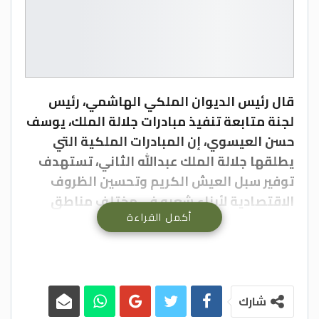
قال رئيس الديوان الملكي الهاشمي، رئيس
لجنة متابعة تنفيذ مبادرات جلالة الملك، يوسف
حسن العيسوي، إن المبادرات الملكية التي
يطلقها جلالة الملك عبدالله الثاني، تستهدف
توفير سبل العيش الكريم وتحسين الظروف
الاقتصادية لأبناء شعبه في مختلف مناطق
أكمل القراءة
المملكة.
وأضاف، خلال حديثه حول المبادرات الملكية مع
برنامج “نوافذ” الذي يبث عبر أثير الإذاعة الأردنية
اليوم الأربعاء، بالتزامن مع احتفال الأردنيين
بعيد الجلوس الملكي ، أن توجيهات جلالته
شارك