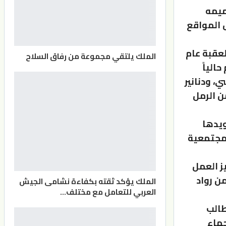
 وترميمه
 المواقع
لعقبة عام
الملك يلتقي مجموعة من رفاق السلاح
حالياً
، ودنانير
ن الرمل
ويدها
لمجتمعية
ز العمل
ن رواد
الملك يؤكد ثقته بكفاءة نشامى الجيش
العربي للتعامل مع مختلف…
طالب
جهاء