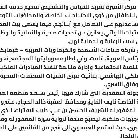
ركز الأميرة تغريد للقياس والتشخيص تقديم خدمة ال
لأطفال من ذوي الاحتياجات الخاصة، والمحاضرات التوع
ساعدتهم على التعامل مع أبنائهم. فيما يسعى بيت المح
تيات اللواتي يعانين من تحديات صحية والنمائية والوظ
سبب الرعاية والحماية لهن.
ن شركة صناعات الأسمدة والكيماويات العربية – كيمابكو،
تاس العربية، قامت، وفي إطار مسؤوليتها المجتمعية، و
تنمية الاجتماعية وإدارة متابعة تنفيذ المبادرات الملكية
ملكي الهاشمي، بتأثيث مبنى الفتيات المعنفات (المحبة)
لوفاق الأسري.
لة التفقدية، التي شارك فيها رئيس سلطة منطقة العق
 الخاصة نايف الفايز، ومحافظ العقبة خالد الحجاج، مشروع
المغفور له الشريف الحسين بن علي، طيب الله ثراه، الذي 
جيهات ملكية، ليصبح متحفاً لرواية سيرة المغفور له وق
كبرى، حيث استمع العيسوي إلى شرح من القائمين على ال
لإنجاز.