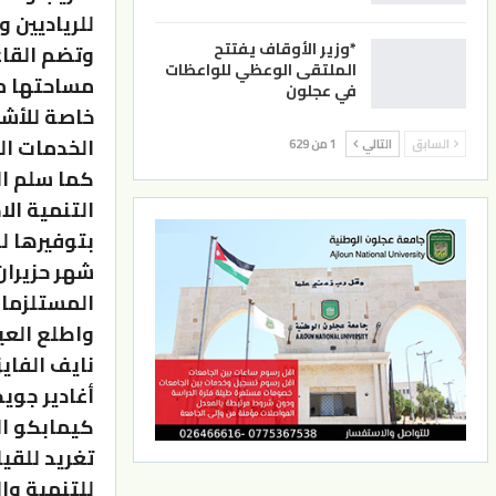
للرياديين و
*وزير الأوقاف يفتتح
وتضم القاعة
الملتقى الوعظي للواعظات
في عجلون
خاصة للأش
الخدمات ال
السابق
التالي
1 من 629
كما سلم ال
التنمية ال
بتوفيرها ل
شهر حزيران
المستلزمات
واطلع الع
نايف الفاي
أغادير جوي
كيمابكو ال
تغريد للقي
للتنمية وال