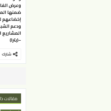
ضمنها المش
إخضاعهم لب
ودعم الشبا
المشاريع 
–(بترا)
شارك
مقالات ذا