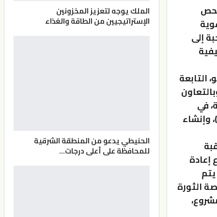
فحص
الملك يوجه لتعزيز المخزونين
الإستراتيجيين من الطاقة والغذاء
وية
بة إلى
يفية
 التابعة
بالتعاون
، في
، وإنشاء
الحنيطي يدعو من المنطقة الشرقية
بة
للمحافظة على أعلى درجات…
 إعادة
يتم
صة الثورة
مشروع،