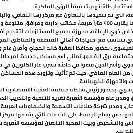
استثمار طاقاتهم، تحقيقاً للرؤى الملكية.
، التي تم تنفيذها بالتعاون مع مركز زها الثقافي، والبا
مساحتها ما يقارب 400 متراً مربعاً، مكاتب إدارية ومرافق متنو
خاص ذوي الإعاقة، مجهزة بجميع المستلزمات لتقديم أ
تي تتناسب مع احتياجات أهالي المنطقة والمناطق المجا
عيسوي، بحضور محافظ العقبة خالد الحجاج، وأمين عام و
اجتماعية برق الضمور، ثماني أسر مساكن جديدة، أمر جلال
ذوي وأسر الذين قضوا في حادثة تسرب غاز الكلورين في م
 من العام الماضي، حيث تم تأثيث وتزويد هذه المساكن 
 والأجهزة الكهربائية.
يسوي، بحضور رئيس سلطة منطقة العقبة الاقتصادية ال
ز، ومدير عام مؤسسة الأميرة تغريد للتنمية والتدريب الد
حان، ومدير شركة صناعات الأسمدة والكيماويات العربية 
مهندس بسام الزعمط، على الخدمات التي يقدمها مركز ال
اس والتشخيص وبيت المحبة التابعين لمؤسسة الأميرة ت
تدريب.