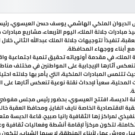
س الديوان الملكي الهاشمي يوسف حسن العيسوي، رئيس
ذ مبادرات جلالة الملك، اليوم الأربعاء، مشاريع مبادرات
بة، تنفيذاً لتوجيهات جلالة الملك عبدالله الثاني خلال 
مع أبناء ووجهاء المحافظة.
 الملك، في مقدمة أولوياته تحقيق تنمية اجتماعية وا
عكس آثارها الإيجابية على المواطنين في مختلف مناط
يث تتلمس المبادرات الملكية، التي يأمر بها جلالته احتي
المحلية، سعياً لإحداث نقلة نوعية تنعكس آثارها على ا
.
 الديسة، افتتح العيسوي، بحضور رئيس مجلس مفوض
بة الاقتصادية الخاصة نايف الفايز، ومحافظ العقبة خالد
تنفيذي لمراكز زها الثقافية رانيا صبيح، قاعة الديسة مت
كاملة، لتكون مركزاً لإقامة أنشطة وفعاليات ثقافية و
يل وورش عمل لأبناء المنطقة، لا سيما الشباب، لتكون 