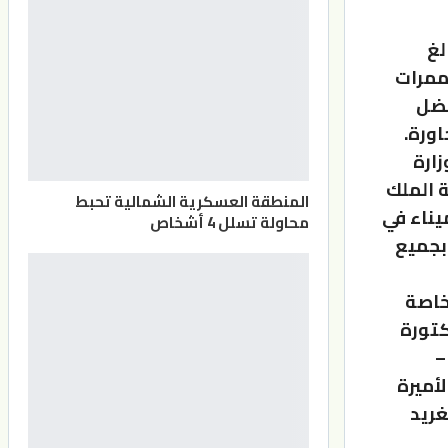
لغ
عة وممرات
فضل
ورة.
زارة
ة الملك
المنطقة العسكرية الشمالية تحبط
يناء في
محاولة تسلل 4 أشخاص
بجميع
خاصة
كتورة
–
أميرة
غريد