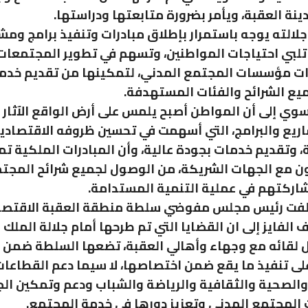
نة العقبة، ويأمر بضرورة متابعتها ودراستها.
لالته يوجه باستمرار بإطلاق مبادرات وتنفيذ برامج ومش
لبي احتياجات المواطنين، وتسهم في تطوير المجتمعات 
رات مؤسسات المجتمع المدني، لتمكينها من تقديم خدم
يع الشرائح والفئات المستهدفة.
وي إلى أن المواطن أصبح يلمس على أرض الواقع الآثار ا
ريع والبرامج، التي أسهمت في تحسين ظروفه الاقتصادي
 وتقديم خدمات بجودة عالية، وأن المبادرات الملكية ت
ون مع الجهات الشريكة، من الوصول لجميع شرائح المجت
اركتهم في عملية التنمية المستدامة.
لفت رئيس مجلس مفوضي سلطة منطقة العقبة الاقتصا
 الفايز إلى ان القضايا التي تم طرحها أمام جلالة الملك ع
ال لقائه مع وجهاء وأهالي العقبة، تضعها السلطة ضمن أ
 تنفيذ ما يقع ضمن اختصاصها، لا سيما دعم القطاعا
والصحية والثقافية والرياضة والشباب ودعم وتمكين ال
لمجتمع المدني وتعزيز دورها في خدمة المجتمع.