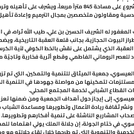
ويقام المشروع على مساحة 845 متراً مربعاً، ويشرف على تأهيله
سية ومقاولون متخصصين بمجال الترميم وإعادة تأهيل
المغفور له الشريف الحسين بن علي، طيب الله ثراه، في ا
لى طراز البيوت الحجازية، بجانب قلعة العقبة التاريخية، ويضم 
العقبة، الذي يشتمل على نقش بالخط الكوفي لآية الكرسي
 للعصر الروماني الفاطمي وقطع أثرية فخارية وتاجيّة م
لعيسوي، جمعية الميثاق للتنمية والتمكين، التي تم تز
مستلزمات لتمكينها من مواصلة جهودها في التنمية ا
ات القطاع الشبابي لخدمة المجتمع المحلي.
يسوي، إلى إيجاز حول أهداف الجمعية ومن ضمنها تعزي
ونشر ثقافة ريادة الأعمال وتطويرها ومساعدة الشباب م
صحاب المشاريع الناشئة على تنمية أفكارهم وتطويرها.
وي، في ختام الجولة، إن جلالة الملك يولي اهتماما للم
لخدمية والتنموية التي تم طرحها خلال لقاء جلالته مع و