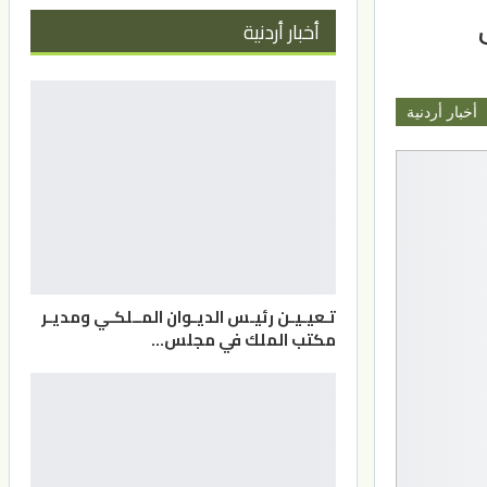
أخبار أردنية
أخبار أردنية
تـعيـيـن رئيـس الديـوان المــلكـي ومديـر
مكتب الملك في مجلس…