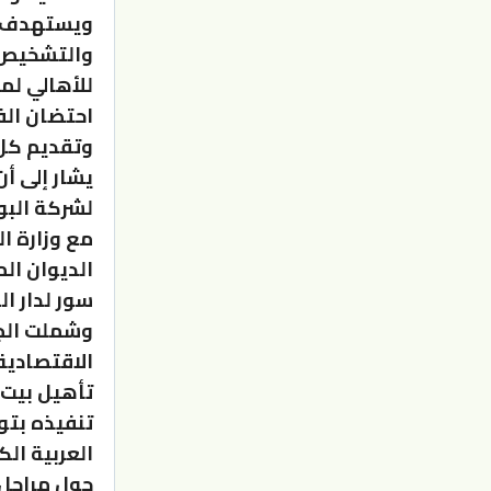
ويستهدف م
والتشخيص ل
للأهالي لم
احتضان الف
وتقديم كل 
يشار إلى أ
لشركة البو
مع وزارة ال
الديوان ال
سور لدار ا
وشملت الجو
الاقتصادية
تأهيل بيت 
تنفيذه بتو
العربية ال
حول مراحل ا