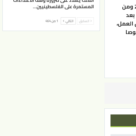
الملك يشدد على ضرورة وقف الاعتداءات
وعرض الفايز عدداً من المشاريع التي تشتمل عليها خطة 2023- 2024 ومن
المستمرة على الفلسطينيين…
بعد
السابق
التالي
1 من 464
 العمل،
صوصا