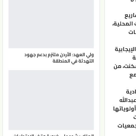
اريع
المحلية،
ات
لإيجابية
ولي العهد: الأردن ملتزم بدعم جهود
ة
التهدئة في المنطقة
مكنت، من
مع
دية
بدالله
ولوياتها
ت
جمعيات