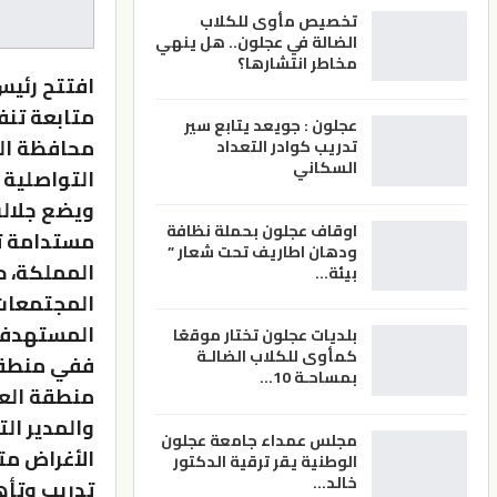
تخصيص مأوى للكلاب
الضالة في عجلون.. هل ينهي
مخاطر انتشارها؟
افتتح رئي
متابعة تنفي
عجلون : جويعد يتابع سير
محافظة العق
تدريب كوادر التعداد
السكاني
التواصلية 
ويضع جلالة
اوقاف عجلون بحملة نظافة
مستدامة تن
ودهان اطاريف تحت شعار ”
المملكة، ح
بيئة…
المجتمعات 
المستهدفة
بلديات عجلون تختار موقعًا
كمأوى للكلاب الضالـة
ففي منطقة
بمساحـة 10…
منطقة العق
والمدير ال
مجلس عمداء جامعة عجلون
الأغراض مت
الوطنية يقر ترقية الدكتور
خالد…
تدريب وتأه