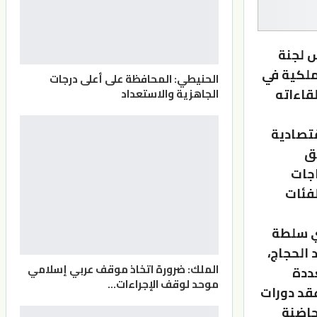
 لجنة
 ملكية في
الحنيطي: المحافظة على أعلى درجات
لقاءاته
الجاهزية والاستعداد
قتصادية
ق
اجات
لفئات
ي سلطة
 الحجاج،
الملك: ضرورة اتخاذ موقف عربي إسلامي
عددة
موحد لوقف الإجراءات…
عقد دورات
حاضنة