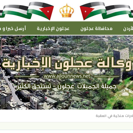
أردن
محافظة عجلون
عجلون الإخبارية
أرسل خبرا و م
درات ملكية في العقبة