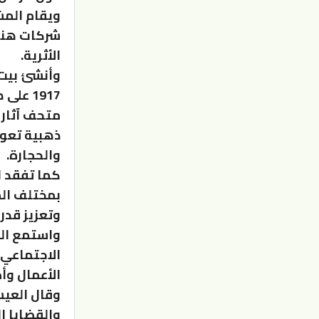
شركات هند
الأثرية.
وأنشئ بيت 
1917 ع
متحف آثار 
ذهبية تعود
والحجارة.
كما تفقد ا
بمختلف ال
وتعزيز قدر
واستمع الع
الاجتماعي 
الأعمال وأ
وقال العيس
والقضايا ا