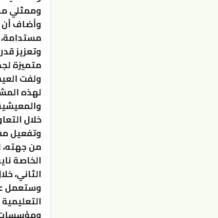
وممثلي مدي
وأضاف أن ج
مستدامة، ت
وتعزيز قد
متميزة لجم
ولفت العيس
لهذه المشا
والمعيشية،
خلال التعا
وتفعيل مش
من جهته، 
الخاصة نايف
الثاني، خل
وستعمل على
التعليمية 
ومؤسسات ا