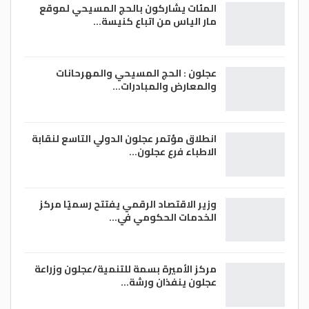
المئات يشاركون بالحج المسيحي لموقع
مار الياس من اتباع كنيسة…
عجلون : الحج المسيحي والمهرحانات
والمعارض والمبادرات…
انطلاق مؤتمر عجلون الدولي التاسع لنقابة
الاطباء فرع عجلون…
وزير الاقتصاد الرقمي يفتتح رسميًا مركز
الخدمات الحكومي في…
مركز الأميرة بسمة للتنمية/عجلون وزراعة
عجلون ينفذان ورشة…