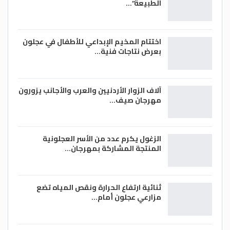
الطبيعة”…
اختتام المخيم الإبداعي للأطفال في عجلون
بعرض نتاجات فنية…
آلاف الزوار الأردنيين والعرب والأجانب يزورون
مهرجان صيف…
الزغول يكرم عدد من الأسر العجلونية
المنتجة المشاركة بمهرجان…
ثنائية ارتفاع الحرارة ونقص المياه تضع
مزارعي عجلون أمام…