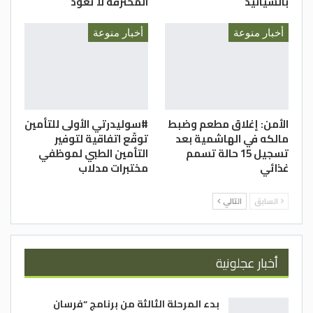
بالسيانيد
المحترقة لا تعود
أخبار منوعة
أخبار منوعة
الأمن: إغلاق مطعم وضبط
#سوليدرتي الأولى للتأمين
مالكه في الهاشمية بعد
توقّع اتفاقية لتوفير
تسجيل 15 حالة تسمم
التأمين الطبي لموظفي
غذائي
مختبرات مدلاب
السابق
التالي
أخبار عجلونية
بدء المرحلة الثالثة من برنامج “فرسان