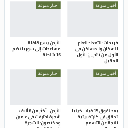
أخبار منوعة
أخبار منوعة
فريحات: التعداد العام
الأردن يسير قافلة
للسكان والمساكن في
مساعدات إلى سوريا تضم
الأول من تشرين الأول
16 شاحنة
المقبل
أخبار منوعة
أخبار منوعة
بعد نفوق 15 فيلا.. كينيا
الأردن.. أكثر من 6 آلاف
تحقق في كارثة بيئية
شجرة احترقت في عامين
ناتجة عن التسمم
ومختصون: الشجرة