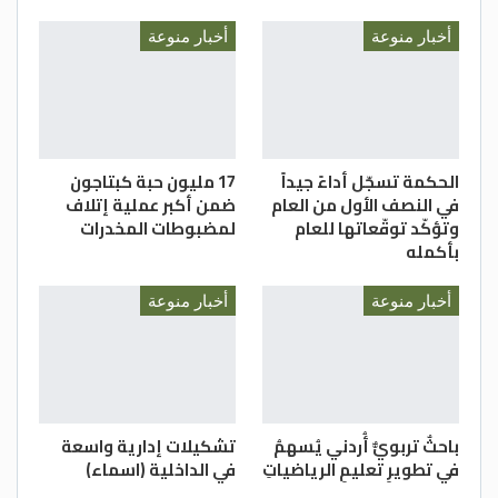
أخبار منوعة
أخبار منوعة
الحكمة تسجّل أداءً جيداً
17 مليون حبة كبتاجون
في النصف الأول من العام
ضمن أكبر عملية إتلاف
وتؤكّد توقّعاتها للعام
لمضبوطات المخدرات
بأكمله
أخبار منوعة
أخبار منوعة
باحثٌ تربويٌّ أُردني يُسهمُ
تشكيلات إدارية واسعة
في تطويرِ تعليمِ الرياضياتِ
في الداخلية (اسماء)