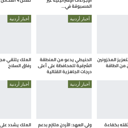
الإجراءات الإسرائيلية غير
تسلل 4 أشخاص
المسبوقة في…
أخبار أردنية
أخبار أردنية
تعزيز المخزونين
الحنيطي يدعو من المنطقة
الملك يلتقي مج
ن من الطاقة
الشرقية للمحافظة على أعلى
رفاق السلاح
درجات الجاهزية القتالية
أخبار أردنية
أخبار أردنية
قته بكفاءة
ولي العهد: الأردن ملتزم بدعم
الملك يشدد على