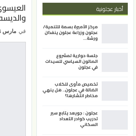
العيسوي
أخبار عجلونية
والديسه 
مركز الأميرة بسمة للتنمية/
في
مارس 14, 2023
عجلون وزراعة عجلون ينفذان
ورشة…
جلسة حوارية لمشروع
الصالون السياسي للسيدات
في عجلون
تخصيص مأوى للكلاب
الضالة في عجلون.. هل ينهي
مخاطر انتشارها؟
عجلون : جويعد يتابع سير
تدريب كوادر التعداد
السكاني