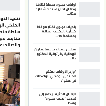
اوقاف عجلون بحملة نظافة
ودهان اطاريف تحت شعار ”
بيئة…
تنفيذا لتو
الملكي ال
بلديات عجلون تختار موقعًا
سلطة منطق
كمأوى للكلاب الضالـة
بمساحـة 10…
متابعة مع
والصالحيه في
مجلس عمداء جامعة عجلون
الوطنية يقر ترقية الدكتور
خالد…
*وزير الأوقاف يفتتح
الملتقى الوعظي للواعظات
في عجلون
الإقبال الكثيف يدفع إلى
تمديد “صيف عجلون”
وسط…