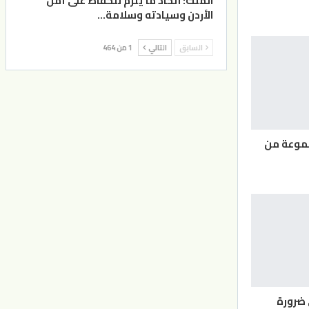
الملك: اتخاذ ما يلزم للحفاظ على أمن
الأردن وسيادته وسلامة…
السابق
التالي
1 من 464
موعة من
 ضرورة