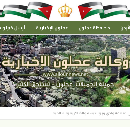
أردن
محافظة عجلون
عجلون الإخبارية
أرسل خبرا و م
منطقة وادي رم والديسه والشاكريه والصالحيه