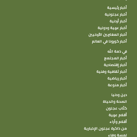
التزام سياسي، إنما هي انعكاس أصيل للقيم
أخبار رئيسية
الإنسانية والأخلاقية الراسخة، التي يتبناها
أخبار عجلونية
الأردن، قيادة وشعبا، وأن القضية الفلسطينية
أخبار أردنية
من وجهة نظر اردنية هي قضية حق وعدالة
أخبار عربية ودولية
“تتجاوز الحدود الجغرافية والسياسية لتصل إلى
أخبار المغتربين الأردنيين
أخبار كورونا في العالم
جوهر الضمير الإنساني”.
في ذمة الله
وشددوا على أن مواقف الأردن وجهود جلالة
أخبار المجتمع
أخبار إقتصادية
الملك تعد ركيزة أساسية في بناء وطن متقدم
أخبار ثقافية وفنية
يحمي حقوق مواطنيه ويعزز مكانته على
أخبار رياضية
الصعيدين الإقليمي والدولي.
أخبار منوعة
دين ودنيا
الصحة والحياة
كتًاب عجلون
أقلام عربية
أقلام وأراء
من ذاكرة عجلون الإخبارية
لمسة وفاء