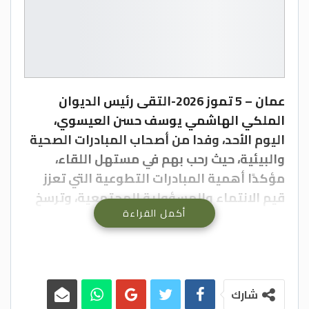
عمان – 5 تموز 2026-التقى رئيس الديوان
الملكي الهاشمي يوسف حسن العيسوي،
اليوم الأحد، وفدا من أصحاب المبادرات الصحية
والبيئية، حيث رحب بهم في مستهل اللقاء،
مؤكدًا أهمية المبادرات التطوعية التي تعزز
قيم الانتماء والمسؤولية المجتمعية، وترسخ
أكمل القراءة
ثقافة العمل والعطاء، ولا سيما بين فئة
الشباب الذين يحظون برعاية واهتمام جلالة
الملك عبدالله الثاني وسمو الأمير الحسين بن
عبدالله الثاني، ولي العهد.
شارك
وثمّن العيسوي، الذي عقد في الديوان الملكي