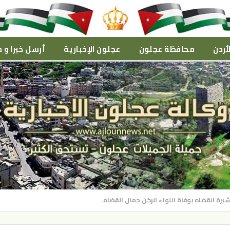
أردن
محافظة عجلون
عجلون الإخبارية
أرسل خبرا و م
رة القضاه بوفاة اللواء الركن جمال القضاه..