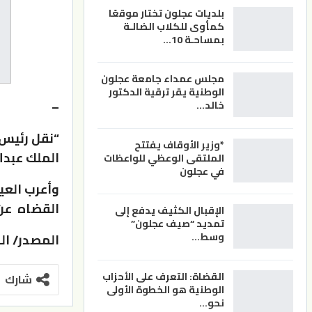
بلديات عجلون تختار موقعًا
كمأوى للكلاب الضالـة
بمساحـة 10…
مجلس عمداء جامعة عجلون
الوطنية يقر ترقية الدكتور
–
خالد…
“نقل رئيس
*وزير الأوقاف يفتتح
الملك عبدال
الملتقى الوعظي للواعظات
في عجلون
وأعرب العي
القضاه عن 
الإقبال الكثيف يدفع إلى
تمديد “صيف عجلون”
وسط…
المصدر/ ا
القضاة: التعرف على الأحزاب
شارك
الوطنية هو الخطوة الأولى
نحو…