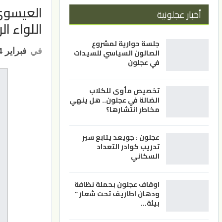
العيسوي 
أخبار عجلونية
اللواء ا
جلسة حوارية لمشروع
في
فبراير 24, 2023
الصالون السياسي للسيدات
في عجلون
تخصيص مأوى للكلاب
الضالة في عجلون.. هل ينهي
مخاطر انتشارها؟
عجلون : جويعد يتابع سير
تدريب كوادر التعداد
السكاني
اوقاف عجلون بحملة نظافة
ودهان اطاريف تحت شعار ”
بيئة…