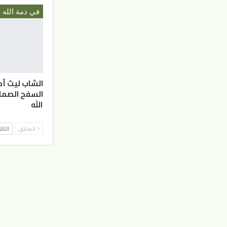
في ذمة الله
الشاب ليث أ
السفح الصما
الله
السابق
التا