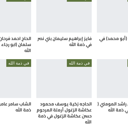
(أبو محمد) في
فايز إبراهيم سليمان بني نصر
الحاج احمد فرحا
في ذمة الله
سلمان (ابو رجاء 
الله
في ذمة الله
في ذمة الله
راشد المومني (
الحاجه زكية يوسف محمود
الشاب سامر عامر
ي ذمة الله
عكاشة الزغول أرملة المرحوم
ذمة الله
حسن عكاشة الزغول في ذمة
الله