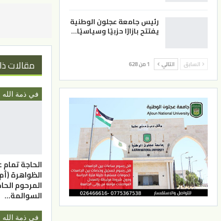
رئيس جامعة عجلون الوطنية
يفتتح بازارًا حزبيًا وسياسيًا…
مقالات ذا
السابق
التالي
1 من 628
في ذمة الله
الحاجة تمام ع
الظواهرة (أم
المرحوم الحا
السوالمة…
في ذمة الله