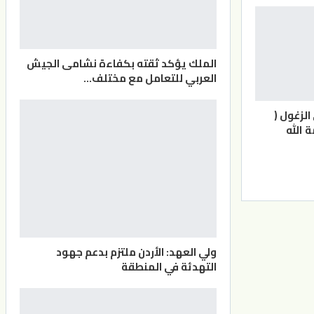
الملك يؤكد ثقته بكفاءة نشامى الجيش
العربي للتعامل مع مختلف…
لزغول (
 الله
ولي العهد: الأردن ملتزم بدعم جهود
التهدئة في المنطقة