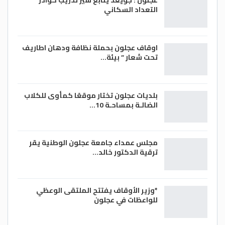
عجلون : جويعد يتابع سير تدريب كوادر
التعداد السكاني
اوقاف عجلون بحملة نظافة ودهان اطاريف
تحت شعار ” بيئة…
بلديات عجلون تختار موقعًا كمأوى للكلاب
الضالـة بمساحـة 10…
مجلس عمداء جامعة عجلون الوطنية يقر
ترقية الدكتور خالد…
*وزير الأوقاف يفتتح الملتقى الوعظي
للواعظات في عجلون