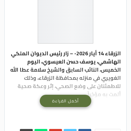
الزرقاء 14 أيار 2026- – زار رئيس الديوان الملكي
الهاشمي، يوسف حسن العيسوي، اليوم
الخميس، النائب السابق والشيخ سلامة عطا الله
الغويري في منزله بمحافظة الزرقاء، وذلك
للاطمئنان على وضع الصحي، إثر وعكة صحية
ألمت به مؤخراً.
أكمل القراءة
ونقل العيسوي، خلال الزيارة، تحيات وتمنيات
جلالة الملك عبدالله الثاني وسمو الأمير الحسين
بن عبدالله الثاني، ولي العهد، للغويري بتمام