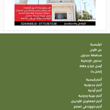
10. إدخال الأقراط دون عناء
قد تشعرين بالألم أثناء لبس الأقراط، فقط
افركي شحمة أذنيك بقليل من الفازلين قبل
إدخال القرطين، ليصبح الأمر أسهل وأكثر راحة
من ذي قبل.
الرئيسية
عن الأردن
الدستور- رصد
محافظة عجلون
عجلون الإخبارية
أرسل خبرا و مقالا
إتصل بنا
أخبار رئيسية
أخبار عجلونية
أخبار أردنية
أخبار عربية ودولية
أخبار المغتربين الأردنيين
أخبار كورونا في العالم