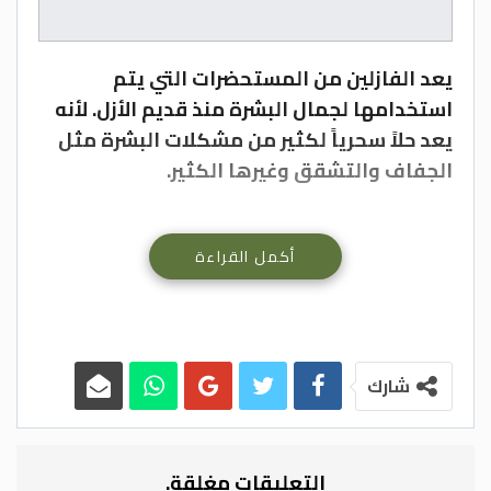
يعد الفازلين من المستحضرات التي يتم
استخدامها لجمال البشرة منذ قديم الأزل. لأنه
يعد حلاً سحرياً لكثير من مشكلات البشرة مثل
الجفاف والتشقق وغيرها الكثير.
أكمل القراءة
وإذا كنت تتوق لمعرفة المزيد من استخدامات
الفازلين. سوف نستعرض لك في هذا المقال 10
استخدامات لم تخطر لك على بال:
شارك
1. يثبّت رائحة عطرك المميز
التعليقات مغلقة.