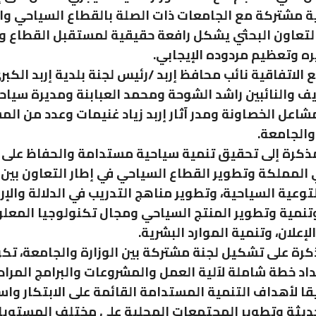
ة مشتركة مع الجامعات ذات الصلة بالقطاع السياحي وال
التعاون البحثي يشكل رافعة حقيقية لمستقبل القطاع 
ه وتعظيم مردوده الإيجابي.
الاتفاقية نائب محافظ إربد /رئيس لجنة بلدية إربد الكبر
يف والنائبين راشد الشوحة ومحمد العبابنة ومديرة سياحة
شاعل الخصاونة ومدر آثار إربد زياد غنيمات وعدد من ال
والجامعة.
كرة إلى تحقيق تنمية سياحية مستدامة والحفاظ على ا
 المملكة وتطوير القطاع السياحي في إطار التعاون بين 
توعية السياحية، وتطوير مناهج التدريب في الدلالة والإر
تنمية وتطوير المنتج السياحي ومجال تكنولوجيا المعل
لإعلان، وتنمية الموارد البشرية.
رة على تشكيل لجنة مشتركة بين الوزارة والجامعة، تك
اد خطة شاملة لآلية العمل والمشروعات والبرامج المراد
قا لأهداف التنمية المستدامة القائمة على الابتكار وا
حديثة وتطوير المجتمعات المحلية على مختلف المستويا