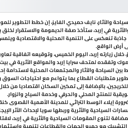
سياحة والآثار، نايف حميدي الفايز، إن خطط التطوير للمو
الأثرية في إربد، ستأخذ صفة الديمومة والاستقرار لخلق ب
جاذبة تنعكس على التنمية المحلية والاقتصادية ويلمس 
 أرض الواقع.
، خلال زيارته إربد، اليوم الخميس، وتوقيعه اتفاقية تعاو
موك وتفقده لمتحف سرايا إربد والمواقع الأثرية في بيت
ط بين السياحة والآثار والمجتمعات المحلية لاستدامة إح
طوير متطلبات القطاع بما يتواءم مع احتياجات السوق و
خريجين، بالإضافة إلى تمكين السكان اقتصاديا من خلال 
قية للمنتج المحلي والحرفي وخدمة السياح والزوار.
ضرورة إيلاء الوسط التراثي للمدينة الأهمية القصوى كن
ارات السياحية والأثرية وربطها سويا لإحداث الأثر الإيج
ضافة لتنوع المقومات السياحية والأثرية في إربد، لافتا 
التشبيك مع جميع الجهات والقطاعات لتنمية واستثمار