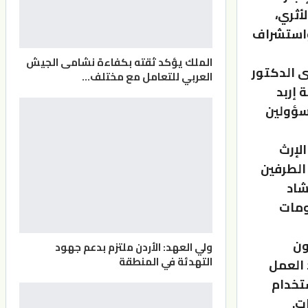
أثري،
واستشراف
الملك يؤكد ثقته بكفاءة نشامى الجيش
ى الدكتور
العربي للتعامل مع مختلف…
 إربد
مسؤولين
لإرث
الطرفين
شاد
ومات
ون
ولي العهد: الأردن ملتزم بدعم جهود
التهدئة في المنطقة
 العمل
ستخدام
ت.