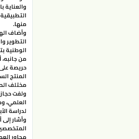
والعناية ب
التطبيقية 
منها.
وأضاف الهي
التطوير وا
الوطنية بت
من جانبه، أ
حريصة على 
المنتج الس
مختلف الص
ولفت حجازين
العلمي، وم
لدراسة الأ
وأشار إلى أ
المتخصصين 
محاور العم