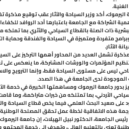
لغنية.
اليرموك، أكد وزير السياحة والآثار عقب توقيع مذكرة ت
مية الشراكة مع الجامعة باعتبارها أحد الروافد للكفاءا
لبشرية ذات الصلة بالقطاع السياحي والأثري بما تملكه م
امج متفردة ومتميزة في السياحة والفندقة وحماية الت
نة الآثار.
مذكرة تشمل العديد من المحاور أهمها التركيز على السي
نظيم المؤتمرات والورشات المشتركة، ما ينعكس على تع
احي ليس على مستوى السياحة فقط، وإنما الترويج والا
 الموجودة لدى الجامعة في هذا الصدد.
يز بدور جامعة اليرموك ومساهمتها الكبيرة في خدمة الآث
سياحي الأردني، بما تمتلكه من خبرات متراكمة، وما قام
 على صعيد البحث العلمي فيما يخص قطاع السياحة والآث
جمة هذه الاتفاقية لخطة عمل تحقق المصلحة الوطنية.
 رئيس الجامعة، الدكتور نبيل الهيلات، إن جامعة اليرمو
ة تعنى بالتعليم العالي، وتهدف إلى خدمة المجتمع و