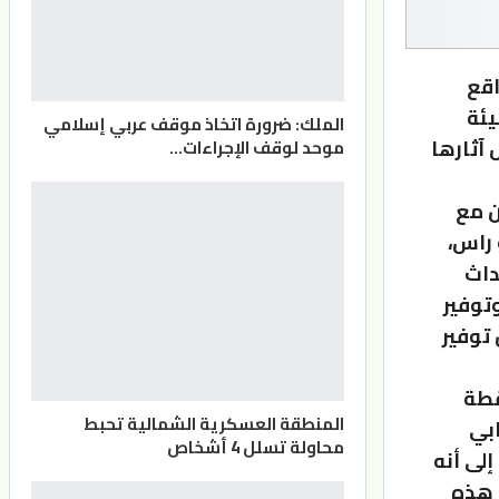
اقع
يئة
الملك: ضرورة اتخاذ موقف عربي إسلامي
آثارها
موحد لوقف الإجراءات…
ن مع
 راس،
داث
توفير
توفير
قطة
المنطقة العسكرية الشمالية تحبط
ابي
محاولة تسلل 4 أشخاص
إلى أنه
 هذه