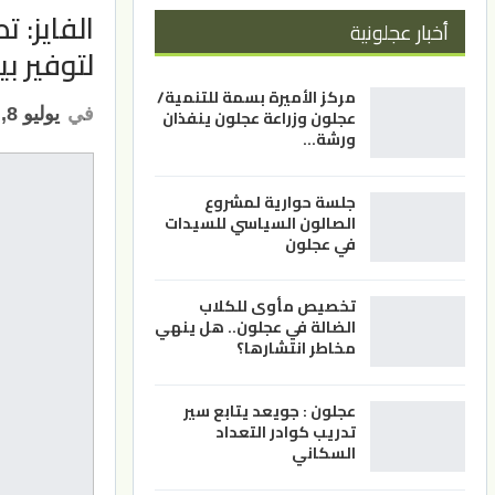
الفايز: 
أخبار عجلونية
لتوفير بي
مركز الأميرة بسمة للتنمية/
في
يوليو 8, 2021
عجلون وزراعة عجلون ينفذان
ورشة…
جلسة حوارية لمشروع
الصالون السياسي للسيدات
في عجلون
تخصيص مأوى للكلاب
الضالة في عجلون.. هل ينهي
مخاطر انتشارها؟
عجلون : جويعد يتابع سير
تدريب كوادر التعداد
السكاني