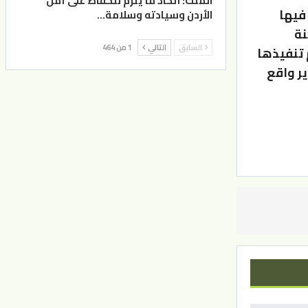
الملك: اتخاذ ما يلزم للحفاظ على أمن
 فيها
الأردن وسيادته وسلامة…
نة
السابق
التالي
1 من 464
 تنفيذها
ير واقع