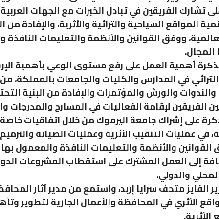
ى تشارك الفريقين في تبادل الخبرات مع الجهات العربية 
ية المواقع السياحية والتراثية والأثرية، والإفادة من ا
لعالمية، ووفق القوانين والأنظمة والتعليمات النافذة 
 المجال.
ذكرة أهمية العمل على رفع مستوى الوعي بأهمية الإر
لتراثي في المدارس والكليات والجامعات بالمملكة، من 
والندوات والورش والمؤتمرات والإفادة من البنية التحت
ين الفريقين لإقامة الفعاليات في المسارح والمدرجات وا
رة على إشراك جامعة اليرموك من خلال اتفاقيات خاصة 
مة، في عمليات التنقيب الأثرية وعمليات الصيانة والترميم
ق القوانين والأنظمة والتعليمات النافذة والمعمول بها
افة إلى العمل المشترك على استقطاب المشروعات الدول
لمحلي والدولي.
ر الفايز متحف سرايا إربد، واستمع من مدير آثار المحافظ
لواقع الأثري في المحافظة والأعمال الجارية لتطوير وتأه
الأثرية.