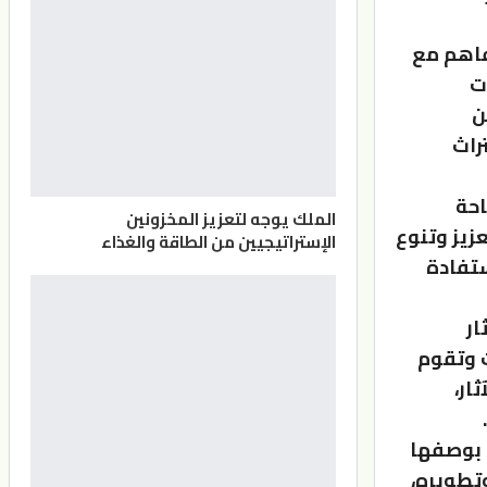
فاهم مع
ت
ن
راث
احة
الملك يوجه لتعزيز المخزونين
زيز وتنوع
الإستراتيجيين من الطاقة والغذاء
ستفادة
ار
ت وتقوم
ار،
ك بوصفها
تطويره،