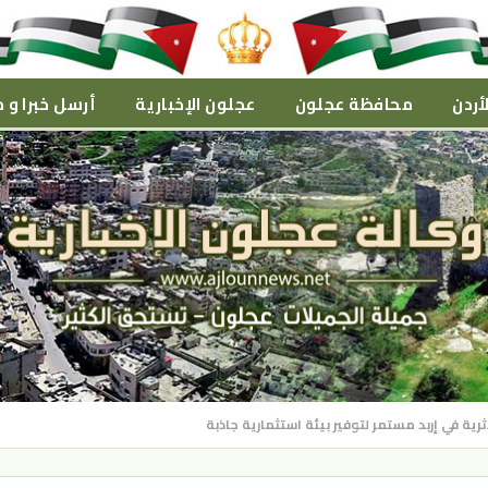
أردن
محافظة عجلون
عجلون الإخبارية
أرسل خبرا و م
ثرية في إربد مستمر لتوفير بيئة استثمارية جاذبة