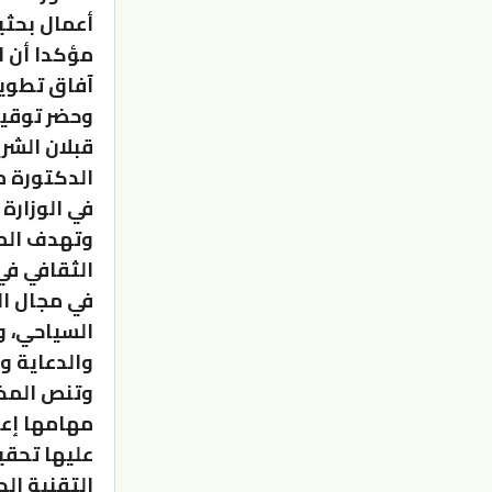
أعمال بحثي
مؤكدا أن 
آفاق تطوير
وحضر توقيع 
قبلان الشر
الدكتورة م
في الوزارة 
وتهدف المذ
الثقافي في
في مجال ال
السياحي، و
والدعاية وا
وتنص المذك
مهامها إعد
عليها تحقي
التقنية ال