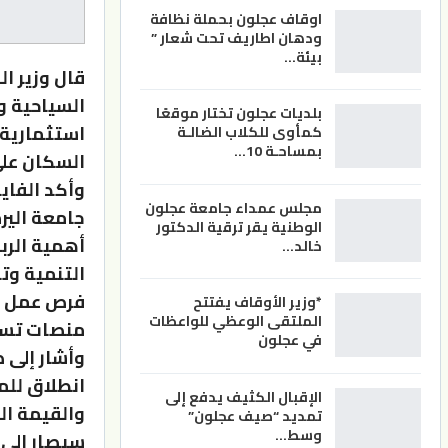
اوقاف عجلون بحملة نظافة
ودهان اطاريف تحت شعار ”
بيئة…
قال وزير ال
السياحية و
بلديات عجلون تختار موقعًا
استثمارية 
كمأوى للكلاب الضالـة
بمساحـة 10…
السكان على
وأكد الفايز
مجلس عمداء جامعة عجلون
جامعة الير
الوطنية يقر ترقية الدكتور
أهمية الرب
خالد…
التنمية وت
فرص عمل لل
*وزير الأوقاف يفتتح
الملتقى الوعظي للواعظات
منصات تسوي
في عجلون
وأشار إلى 
انطلاق للمس
الإقبال الكثيف يدفع إلى
والقيمة الم
تمديد “صيف عجلون”
وسط…
سيصار إلى 