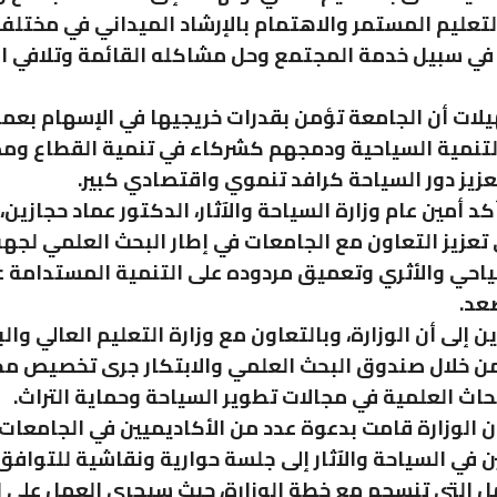
التعليم المستمر والاهتمام بالإرشاد الميداني في مختلف
في سبيل خدمة المجتمع وحل مشاكله القائمة وتلافي ا
لات أن الجامعة تؤمن بقدرات خريجيها في الإسهام بعمل
لتنمية السياحية ودمجهم كشركاء في تنمية القطاع وم
عزيز دور السياحة كرافد تنموي واقتصادي كبير.
كد أمين عام وزارة السياحة والآثار، الدكتور عماد حجازين، 
تعزيز التعاون مع الجامعات في إطار البحث العلمي لجه
ياحي والأثري وتعميق مردوده على التنمية المستدامة 
عد.
 إلى أن الوزارة، وبالتعاون مع وزارة التعليم العالي وال
ن خلال صندوق البحث العلمي والابتكار جرى تخصيص مح
بحاث العلمية في مجالات تطوير السياحة وحماية التراث.
ن الوزارة قامت بدعوة عدد من الأكاديميين في الجامعات ا
في السياحة والآثار إلى جلسة حوارية ونقاشية للتوافق
ل التي تنسجم مع خطة الوزارة، حيث سيجري العمل على إ