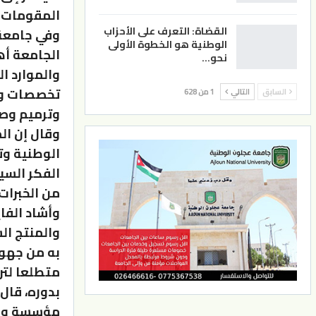
المقومات ا
القضاة: التعرف على الأحزاب
وفي جامعة 
الوطنية هو الخطوة الأولى
الجامعة أه
نحو…
والموارد ا
تخصصات وبر
السابق
التالي
1 من 628
وترميم وصيا
وقال إن ال
الوطنية وت
الفكر السي
من الخبرات
وأشاد الفا
والمنتج ال
به من جهود
متطلعا لتر
بدوره، قال
مؤسسة وطني