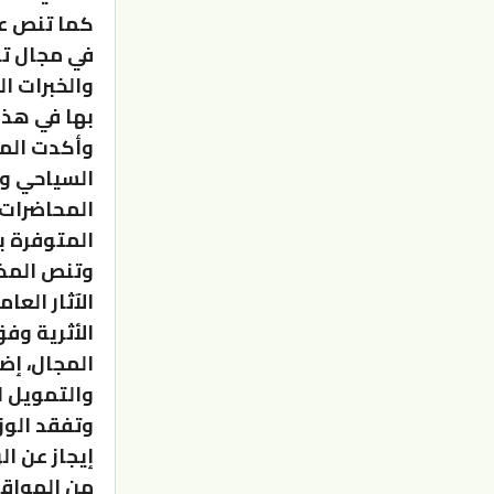
كما تنص عل
في مجال تنم
والخبرات ا
بها في هذا
وأكدت الم
السياحي وا
المحاضرات 
المتوفرة ب
وتنص المذك
الآثار العا
الأثرية وف
المجال، إض
والتمويل ا
وتفقد الوزي
إيجاز عن ا
من المواقع 