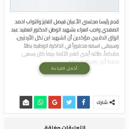
قدم رئيسا مجلسي الأعيان فيصل الفايز والنواب احمد
الصفدي واجب العزاء بشهيد الوطن الدكتور العقيد عبد
الرزاق الدلابيح، مؤكدين أن الشهيد ابن لكل الأردنيين،
وسيبقى اسمه محفوراً في الذاكرة الوطنية بطلاً
مقداماً، طالته أيدي الغدر الآثمة بينما كان يسعى
لحفظ أمن واستقرار وطنه.
أكمل القراءة
وعبر الفايز والصفدي باسم أعضاء مجلسي الأعيان
والنواب عن بالغ العزاء والمواساة لذوي الشهيد،
مشدديّن على الثقة بمقدرة أجهزتنا الأمنية في الوصول
إلى المجرمين والقصاص منهم.
وأكدا أن أبناء شعبنا بالتفافهم حول قائدنا جلالة الملك
شارك
عبد الله الثاني المفدى، سيهزمون كل من تسول لهم
النفس بالنيل من هذا الحمى، وأن كل محاولات زعزعة
أمن واستقرار الأردن مصيرها الفشل، حيث حبانا الله
التعليقات مغلقة.