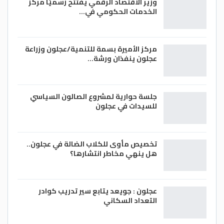
وزير الاقتصاد الرقمي يفتتح رسميًا مركز
الخدمات الحكومي في…
مركز الأميرة بسمة للتنمية/عجلون وزراعة
عجلون ينفذان ورشة…
جلسة حوارية لمشروع الصالون السياسي
للسيدات في عجلون
تخصيص مأوى للكلاب الضالة في عجلون..
هل ينهي مخاطر انتشارها؟
عجلون : جويعد يتابع سير تدريب كوادر
التعداد السكاني