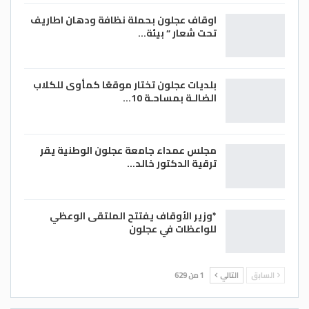
اوقاف عجلون بحملة نظافة ودهان اطاريف
تحت شعار ” بيئة…
بلديات عجلون تختار موقعًا كمأوى للكلاب
الضالـة بمساحـة 10…
مجلس عمداء جامعة عجلون الوطنية يقر
ترقية الدكتور خالد…
*وزير الأوقاف يفتتح الملتقى الوعظي
للواعظات في عجلون
السابق
التالي
1 من 629