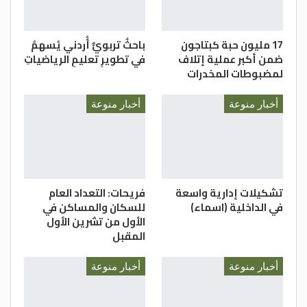
17 مليون حبة كبتاجون
باحثٌ تربويٌّ أُردني يُسهمُ
ضمن أكبر عملية إتلاف
في تطويرِ تعليمِ الرياضياتِ
لمضبوطات المخدرات
أخبار منوعة
أخبار منوعة
تشكيلات إدارية واسعة
فريحات: التعداد العام
في الداخلية (اسماء)
للسكان والمساكن في
الأول من تشرين الأول
المقبل
أخبار منوعة
أخبار منوعة