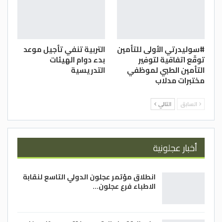
#سوليدرتي الأولى للتأمين
التربية تنفي تأجيل موعد
توقّع اتفاقية لتوفير
بدء دوام الهيئات
التأمين الطبي لموظفي
التدريسية
مختبرات مدلاب
السابق
التالي
أخبار عجلونية
انطلاق مؤتمر عجلون الدولي التاسع لنقابة
الاطباء فرع عجلون…