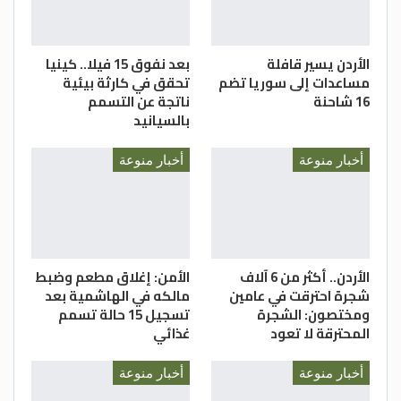
الأردن يسير قافلة
بعد نفوق 15 فيلا.. كينيا
مساعدات إلى سوريا تضم
تحقق في كارثة بيئية
16 شاحنة
ناتجة عن التسمم
بالسيانيد
أخبار منوعة
أخبار منوعة
الأردن.. أكثر من 6 آلاف
الأمن: إغلاق مطعم وضبط
شجرة احترقت في عامين
مالكه في الهاشمية بعد
ومختصون: الشجرة
تسجيل 15 حالة تسمم
المحترقة لا تعود
غذائي
أخبار منوعة
أخبار منوعة