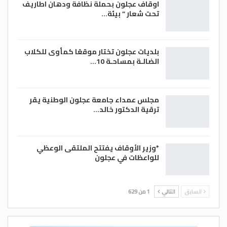
اوقاف عجلون بحملة نظافة ودهان اطاريف
تحت شعار ” بيئة…
بلديات عجلون تختار موقعًا كمأوى للكلاب
الضالـة بمساحـة 10…
مجلس عمداء جامعة عجلون الوطنية يقر
ترقية الدكتور خالد…
*وزير الأوقاف يفتتح الملتقى الوعظي
للواعظات في عجلون
السابق
التالي
1 من 629