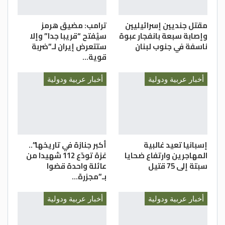
المسجد الأقصى المبارك”. وكالات
مقتل جنديين إسرائيليين
ترامب: مضيق هرمز
وإصابة سبعة بانفجار عبوة
سيُفتح “قريبا جدا” وإلا
ناسفة في جنوب لبنان
ستتعرض إيران لـ”ضربة
قوية…
أخبار عربية ودولية
أخبار عربية ودولية
إسبانيا تعيد غالبية
أكبر جنازة في تاريخها”..
المهاجرين وارتفاع ضحايا
غزة تودّع 112 شهيدا من
سبتة إلى 75 قتيل
عائلة واحدة قضوا
بـ”مجزرة…
أخبار عربية ودولية
أخبار عربية ودولية