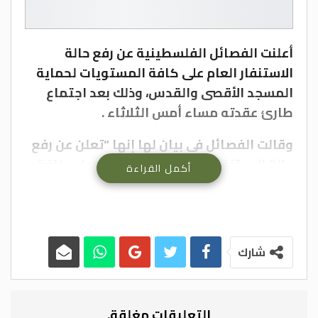
أعلنت الفصائل الفلسطينية عن رفع حالة
الاستنفار العام على كافة المستويات لحماية
المسجد الأقصى والقدس، وذلك بعد اجتماع
طارئ عقدته مساء أمس الثلاثاء .
وقالت الفصائل في بيان لها إنها “تعلن عن رفع
حالة الاستنفار العام في صفوفها، وعلى كافة
أكمل القراءة
المستويات تحسبا لأي عدوان جديد علي
المسجد الأقصى المبارك أو ارتكاب حماقات
جديدة من قبل الاحتلال والمستوطنين”.
شارك
ودعت إلى “استمرار حالة الاشتباك الدائمة بكل
أشكالها مع العدو، في الضفة الغربية والقدس
والخليل دفاعا عن المقدسات ورفضا للاحتلال
التعليقات مغلقة.
والاستيطان والتهويد”.