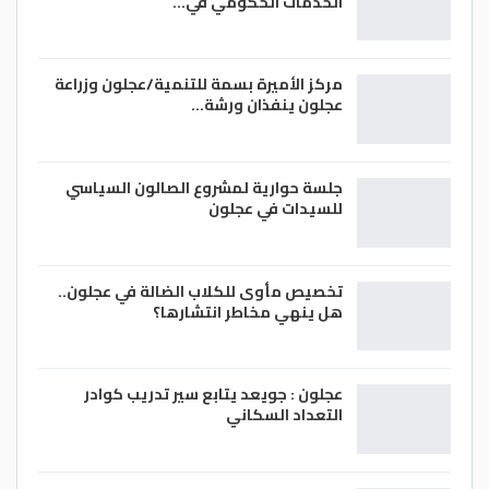
الخدمات الحكومي في…
مركز الأميرة بسمة للتنمية/عجلون وزراعة
عجلون ينفذان ورشة…
جلسة حوارية لمشروع الصالون السياسي
للسيدات في عجلون
تخصيص مأوى للكلاب الضالة في عجلون..
هل ينهي مخاطر انتشارها؟
عجلون : جويعد يتابع سير تدريب كوادر
التعداد السكاني