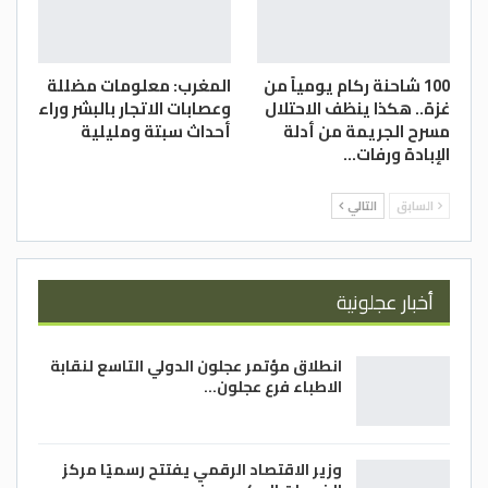
100 شاحنة ركام يومياً من
المغرب: معلومات مضللة
غزة.. هكذا ينظف الاحتلال
وعصابات الاتجار بالبشر وراء
مسرح الجريمة من أدلة
أحداث سبتة ومليلية
الإبادة ورفات…
السابق
التالي
أخبار عجلونية
انطلاق مؤتمر عجلون الدولي التاسع لنقابة
الاطباء فرع عجلون…
وزير الاقتصاد الرقمي يفتتح رسميًا مركز