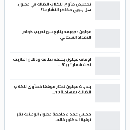
تخصيص مأوى للكلاب الضالة في عجلون..
هل ينهي مخاطر انتشارها؟
عجلون : جويعد يتابع سير تدريب كوادر
التعداد السكاني
اوقاف عجلون بحملة نظافة ودهان اطاريف
تحت شعار ” بيئة…
بلديات عجلون تختار موقعًا كمأوى للكلاب
الضالـة بمساحـة 10…
مجلس عمداء جامعة عجلون الوطنية يقر
ترقية الدكتور خالد…