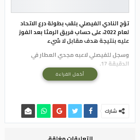
توّج النادي الفيصلي بلقب بطولة درع الاتحاد
لعام 2022، على حساب فريق الرمثا بعد الفوز
عليه بنتيجة هدف مقابل لا شيء
وسجل للفيصلي لاعبه مجدي العطار في
الدقيقة 17.
أكمل القراءة
واستطاع الفيصلي ان يحافظ على النتيجة حتى
نهاية المباراة.
الدستور
شارك
التعليقات مغلقة.