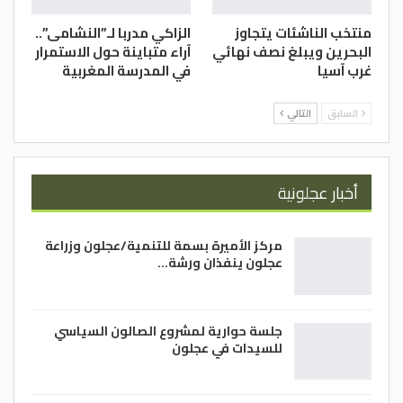
منتخب الناشئات يتجاوز
الزاكي مدربا لـ”النشامى”..
البحرين ويبلغ نصف نهائي
آراء متباينة حول الاستمرار
غرب آسيا
في المدرسة المغربية
السابق
التالي
أخبار عجلونية
مركز الأميرة بسمة للتنمية/عجلون وزراعة
عجلون ينفذان ورشة…
جلسة حوارية لمشروع الصالون السياسي
للسيدات في عجلون