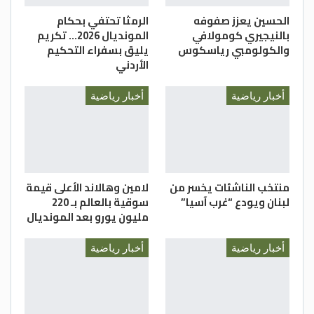
الحسين يعزز صفوفه
الرمثا تحتفي بحكام
بالنيجيري كومولافي
المونديال 2026… تكريم
والكولومبي رياسكوس
يليق بسفراء التحكيم
الأردني
أخبار رياضية
أخبار رياضية
منتخب الناشئات يخسر من
لامين وهالاند الأعلى قيمة
لبنان ويودع “غرب آسيا”
سوقية بالعالم بـ 220
مليون يورو بعد المونديال
أخبار رياضية
أخبار رياضية