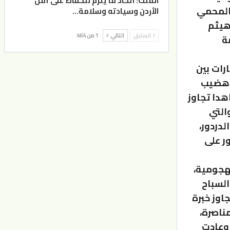
الملك: اتخاذ ما يلزم للحفاظ على أمن
 المحمي
الأردن وسيادته وسلامة…
 هيثم
السابق
التالي
1 من 464
ة
رات بين
بوهضيب
هدا تجاوز
التي
دردور،
ر على
لهجومية،
السباح
اوز خبرة
مناصرة،
 وعادت