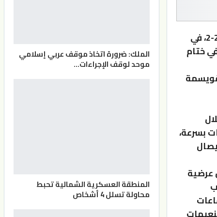
قلب الفيصلي تأخره بهدفين، إلى تحقيق التعادل أمام فريق سحاب 2-2، في
في ختام
الملك: ضرورة اتخاذ موقف عربي إسلامي
موحد لوقف الإجراءات…
لقويسمة
ال
ت بسرعة،
يصال
 عرضية
المنطقة العسكرية الشمالية تحبط
ب
محاولة تسلل 4 أشخاص
اعات
لنعيمات