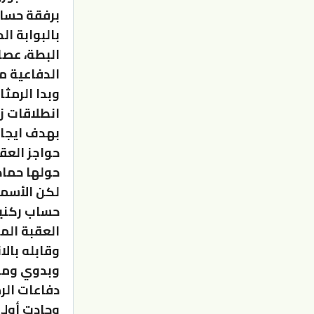
برفقة حسان
بالبوابة ال
البطة، عصا
الدفاعية م
وبدا الرمث
انطلاقات ز
بهدف ايجاد
حواجز العق
حولها حماد
لكن الأسمر
حساب ركني
العقبة الم
وقابله بال
وبدوي ومور
دفاعات الرم
وحادت أولى