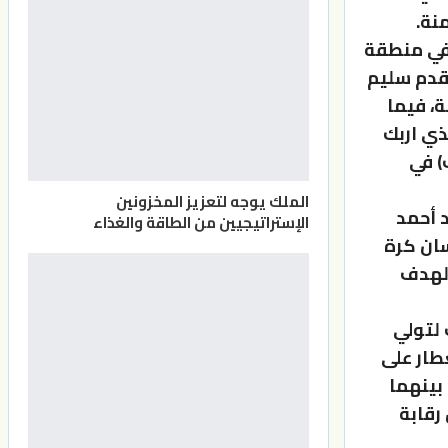
نة.
في منطقة
تقدم سليم
، فيما
ذي اربك
) في
الملك يوجه لتعزيز المخزونين
 أحمد
الإستراتيجيين من الطاقة والغذاء
سان كرة
الهدف
 لتولي
طار على
بينهما
رقابة