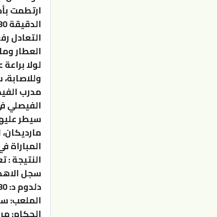
ارتطمت بأ
الدقيقة 80.
التعادل رف
العطار وما
لولا براعة 
وللاصابة، 
مدرب الفي
الفيصلي في
سيطر عليها
مارديكان، ل
المباراة ف
النتيجة : ت
دلدوم د: 80 (الفيصلي).
الملعب: ست
الحكام: مر