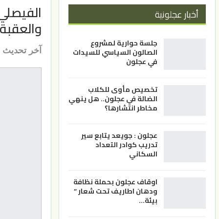
الفيصلي 
أخبار عجلونية
والعقبة 
جلسة حوارية لمشروع
آخر تحديث
الصالون السياسي للسيدات
في عجلون
تخصيص مأوى للكلاب
الضالة في عجلون.. هل ينهي
مخاطر انتشارها؟
عجلون : جويعد يتابع سير
تدريب كوادر التعداد
السكاني
اوقاف عجلون بحملة نظافة
ودهان اطاريف تحت شعار ”
بيئة…