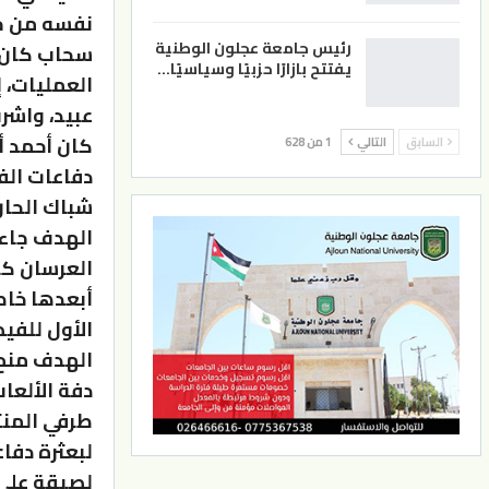
نفسه من جد
رئيس جامعة عجلون الوطنية
سحاب كان 
يفتتح بازارًا حزبيًا وسياسيًا…
العمليات، 
عبيد، واشر
كان أحمد أ
السابق
التالي
1 من 628
دفاعات ال
شباك الحارس
الهدف جاء 
العرسان كر
أبعدها خاط
الأول للفيص
الهدف منح 
دفة الألعا
طرفي المنت
لبعثرة دفا
لصيقة على 