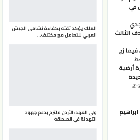
 في
جدي
الملك يؤكد ثقته بكفاءة نشامى الجيش
ف الثالث
العربي للتعامل مع مختلف…
فيما زج
غط
ة أرضية
ديدة
 الاهداف : يزن النعيمات د: 8، د: 25 (سحاب)، محمد زريقات د: 38، ابراهيم
ولي العهد: الأردن ملتزم بدعم جهود
التهدئة في المنطقة