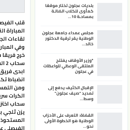
بلديات عجلون تختار موقعًا
كمأوى للكلاب الضالـة
بمساحـة 10…
المباراة ا
مجلس عمداء جامعة عجلون
لقاءات الج
الوطنية يقر ترقية الدكتور
خالد…
وفي المبار
خرج فريقا ش
*وزير الأوقاف يفتتح
سحاب 2 الفيصلي 2
الملتقى الوعظي للواعظات
ابدى فريق 
في عجلون
انضباط تكت
ومن اللمسة
الإقبال الكثيف يدفع إلى
تمديد “صيف عجلون”
الكرات سري
وسط…
سحاب اختزل
يزن ثلجي ب
القضاة: التعرف على الأحزاب
المستحوذ ع
الوطنية هو الخطوة الأولى
نحو…
الفيصلي عل