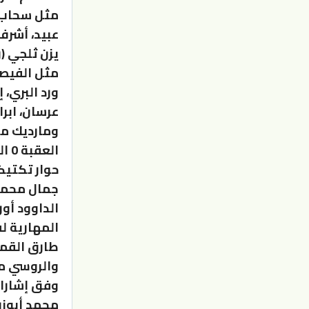
مثل سحاب: 
عبيد، أشرف
يزن ثلجي (
مثل الفيصل
ورد البري،
عرسان، ابر
ومارديك ما
العقبة 0 الرمثا 0
حوار تكتيكي
جمال محمود
الداوود أو
المهارية ل
طارق القم
والروسي مو
وفق إشارات
محمد أبوزر