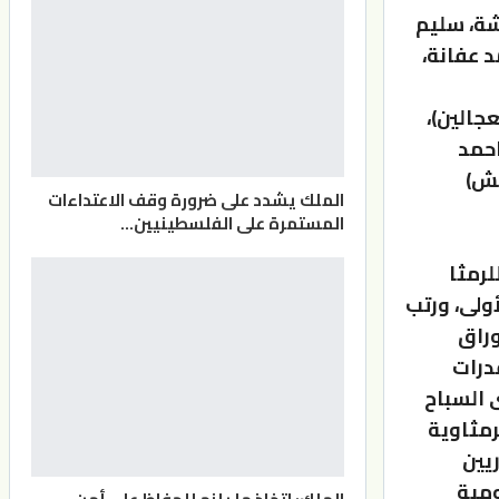
شة، سليم
د عفانة،
جالين)،
احمد
كش)
الملك يشدد على ضرورة وقف الاعتداءات
المستمرة على الفلسطينيين…
لرمثا
ولى، ورتب
وراق
درات
 السباح
رمثاوية
يين
ومية