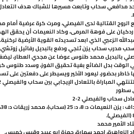
حد مدافعي سحاب وتابعت مسيرها للشباك هدف التعادل
ع الروح القتالية لدى الفيصلي، ومرت كرة عرضية أمام م
ردكيان على فوهة المرمى، وكاد النعيمات أن يحقق الهد
عبدالله الزعبي الذي ابعد تسديدته القوية الأرضية لركنية.
سحب مدرب سحاب يزن ثلجي ودفع بالبديل رفائيل زوتشي، 
صلي بالبديل محمد طنوس عوضا عن مجدي العطار، ليض
 الوقت بدل الضائع بغية تحقيق الفوز، وسدد طنوس كر
 خاطر بحضور، ليعود الأخير ويسيطر على دفعتين على تس
تنتهي المباراة بالتعادل الإيجابي بين سحاب والفيصلي 2-2.
ي سطور
عادل سحاب والفيصلي 2-2
سجل
اد الأمير محمد
اد الزواهرة، احمد سمارة، حمزة ابو عبيد وقيس خميس.