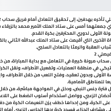
لتي جمعتهما أمس على ستاد الملك الأمير محمد بالزرقاء 
ولة الأولى لدوري المحترفين بكرة القدم.
اة الأخرى التي أقيمت على ستاد الملك عبدالله الثاني با
باب العقبة والرمثا بالتعادل السلبي.
سحاب مرونة كبيرة في التعامل مع بداية المباراة، من خل
يكي في منطقة العمليات، وتفعيل الأطراف، ونقل الكرا
 الأولى وبدون تعقيد، وفتح اللعب من خلال الأطراف، وا
عا للمناطق الأمامية.
 فترة جنس النبض، ودخل في المواجهة مباشرة، من خلال
أحضان الزعبي، وواصل استخدام أسلوب الضغط على اللاع
لى الكرة، ومن إحداها خطف يزن النعيمات الكرة من دف
ى مشارف الجزاء، فسدد كرة ردها الحارس الزعبي أمام ا