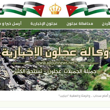
أردن
محافظة عجلون
عجلون الإخبارية
أرسل خبرا و م
أمام سحاب .. والرمثا والعقبة “حبايب”