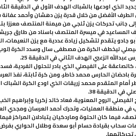
يد الذي اودعها بالشباك الهدف الأول في الدقيقة الثام
الطرف الأفضل من خلال قدرة يزن دهشان وأحمد عفانة 
إلى جانب تحركات يزن ثلجي من ميمنة المنتصف معززا ب
ف المساعيد في ميسرة المنتصف باسناد من طارق جريشة
بو جادو يتقدم لتشكيل زيادة عددية مع يزن النعيمات، ال
فيصلي ليخطف الكرة من مصطفى سال وسدد الكرة (لوب
 عبدالله الزعبي الهدف الثاني في الدقيقة 25.
كالصاعقة على الفيصلي الذي بادر للحلول الفردية، فسدد
ة باحضان الحارس محمد خاطر، ومن كرة ثابتة، نفذ العر
ر أمام المتقدم محمد زريقات الذي اودع الكرة الشباك 
لي في الدقيقة 38.
الفيصلي الروح المعنوية، فعاد خالد زكريا وإبراهيم الخب
ب في منطقة العمليات، وتحرك أحمد العرسان ومجدي الع
صف، فيما كان الحلوة وماردكيان يتبادلان المراكز فيما 
عات سحاب بقيادة حسام أبو سعدة وطلال الحواري بفرض 
تحركاتهما.