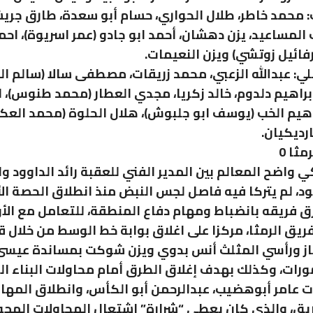
محمد خاطر، طلال الحواري، حسام أبو سعدة، طارق جري
 المساعيد، يزن دهشان، أحمد ابو جادو (عمر اسريوة)، احم
رفائيل زوتشي) ويزن النعيمات.
ي: عبدالله الزعبي، محمد زريقات، مصطفى سالا (سالم الع
 إبراهيم دلدوم، خالد زكريا، مجدي العطار (محمد طنوس)، 
اهيم الخب (يوسف ابو جلبوش)، هلال الحلوة (محمد الع
رديكيان.
 واضح المعالم بين المدير الفني للعقبة رائد الداوود ول
، لم يتركا فيه فاصل لجس النبض منذ انطلاق الحصة الأ
رق فريقه بانضباط ومهام دفاع المنطقة، للتعامل مع الأ
فريق الرمثا، مركزا على اغلاق بوابة خط الوسط من خلال ق
از ورأسي المثلث أنس بدوي ويزن شوكت بمساندة عيسى
رات، وكذلك بهدف إغلاق الطرق أمام محاولات البناء ال
 عامر أبوهضيب، عبدالرحمن أبو الكأس، وانطلاق المهار
يق، والذي كان يعطي “شرارة” اشتعال المحاولات الهج