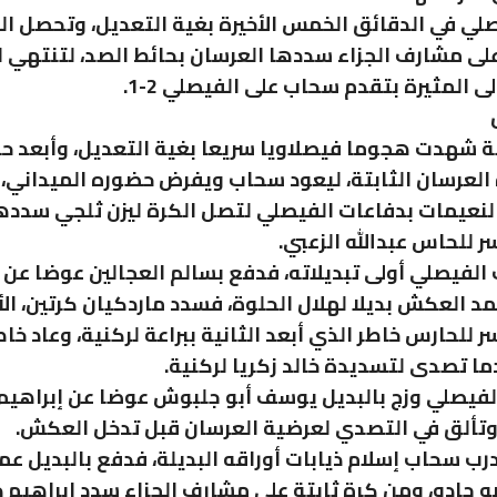
ي في الدقائق الخمس الأخيرة بغية التعديل، وتحصل ال
على مشارف الجزاء سددها العرسان بحائط الصد، لتنتهي 
ى المثيرة بتقدم سحاب على الفيصلي 2-1.
ة شهدت هجوما فيصلاويا سريعا بغية التعديل، وأبعد ح
لعرسان الثابتة، ليعود سحاب ويفرض حضوره الميداني، 
النعيمات بدفاعات الفيصلي لتصل الكرة ليزن ثلجي سددها
سر للحاس عبدالله الزعبي.
الفيصلي أولى تبديلاته، فدفع بسالم العجالين عوضا 
مد العكش بديلا لهلال الحلوة، فسدد ماردكيان كرتين، الأ
سر للحارس خاطر الذي أبعد الثانية ببراعة لركنية، وعاد خا
ا تصدى لتسديدة خالد زكريا لركنية.
لفيصلي وزج بالبديل يوسف أبو جلبوش عوضا عن إبراهيم 
وتألق في التصدي لعرضية العرسان قبل تدخل العكش.
ب سحاب إسلام ذيابات أوراقه البديلة، فدفع بالبديل عم
و جادو، ومن كرة ثابتة على مشارف الجزاء سدد ابراهيم 