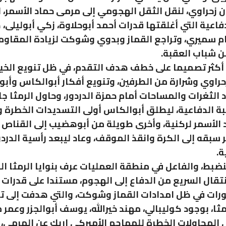
 زحراوي، لنقل الثقل الهجومي إلى مرمى حماد الأسمر،
دفاعية التي أغلقتها قدرات أحمد أبوحلاوة، زكي أبوليلى،
م سميري، وتراجع القماز وبدوي وشوكت لزيادة المقاوم
ن شباب العقبة.
ا أكثر تصميما على خطف هدف التقدم، في ظل تنويع الخيا
حراوي وشرارة من الطرفين، وتنويع أفكار أبوالكاس وأ
 الثغرات والمساحات أمام حمزة الدردور، وحاول الرمثا جا
بة الدفاعية، ليطلق أبوالكاس أولى التسديدات الخطرة و
 الأسمر لركنية، وأخرى طويلة من أبوهضيب إلى القناص ال
 سبقه إلى الكرة وانقذ الموقف، وعاد ليبعد رأسية الدردو
ة.
نضبط، والفاعل في منطقة العمليات عرف بنوايا الرمثا ا
انتقال السريع من الدفاع إلى الهجوم، مستندا على قدرات 
ات في ظل امدادات القماز وشوكت، والتي هدفت إلى تج
ثا، بوجود كوليبالي، مهند خيرالله، يوسف أبوالجزر وعمر 
 المحاولات الخطرة للمهاجم الأميركي إريك عن المرمى،