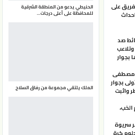
فريق على
الحنيطي يدعو من المنطقة الشرقية
للمحافظة على أعلى درجات…
احداث
ائط صد
وتلاعب
 بجوار
عن مصطفى
ولى بجوار
الملك يلتقي مجموعة من رفاق السلاح
طر واثبت
الخب،
ر سريوة
دلوم كرة