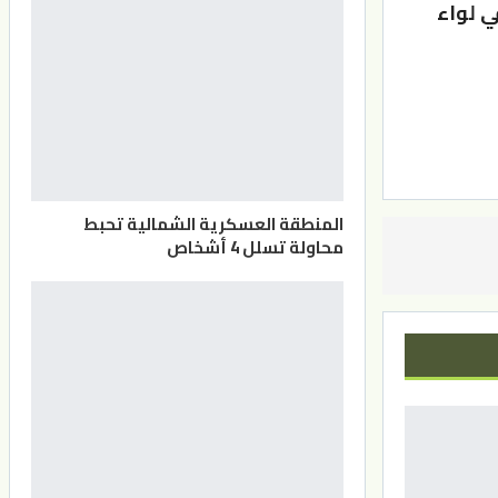
ض في لواء
المنطقة العسكرية الشمالية تحبط
محاولة تسلل 4 أشخاص