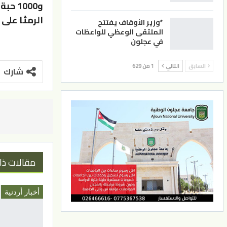
الرمثا على مروج
*وزير الأوقاف يفتتح
الملتقى الوعظي للواعظات
في عجلون
السابق
التالي
1 من 629
شارك
مقالات ذا
أخبار أردنية