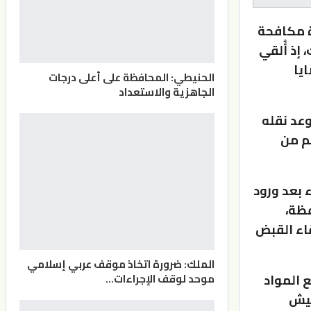
رة مكافحة
إذ أُلقي
ضايا
الحنيطي: المحافظة على أعلى درجات
الجاهزية والاستعداد
وعد نقله
ذ أُلقي القبض عليه وضُبط بحوزته 2 كغم من
 بعد ورود
ظة،
اء القبض
الملك: ضرورة اتخاذ موقف عربي إسلامي
 المواد
موحد لوقف الإجراءات…
ما 8 كفوف حشيش