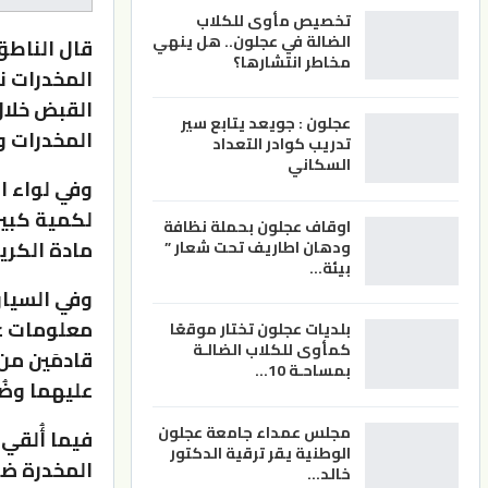
تخصيص مأوى للكلاب
الضالة في عجلون.. هل ينهي
قال الناطق 
مخاطر انتشارها؟
المخدرات ن
عجلون : جويعد يتابع سير
المخدرات و
تدريب كوادر التعداد
السكاني
وفي لواء ا
اوقاف عجلون بحملة نظافة
مادة الكري
ودهان اطاريف تحت شعار ”
بيئة…
وفي السياق
معلومات ع
بلديات عجلون تختار موقعًا
كمأوى للكلاب الضالـة
قادمَين من
بمساحـة 10…
عليهما وضُبط بحوزتهما 1
مجلس عمداء جامعة عجلون
فيما أُلقي
الوطنية يقر ترقية الدكتور
خالد…