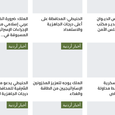
س الديـوان
الحنيطي: المحافظة على
الملك: ضرورة ات
ديـر مكتب
أعلى درجات الجاهزية
عربي إسلامي م
لس الأمن
والاستعداد
الإجراءات الإسرائي
المسبوقة في…
أخبار أردنية
أخبار أردنية
سكرية
الملك يوجه لتعزيز المخزونين
الحنيطي يدعو م
ط محاولة
الإستراتيجيين من الطاقة
الشرقية للمحافظ
والغذاء
درجات الجاهزية ا
أخبار أردنية
أخبار أردنية