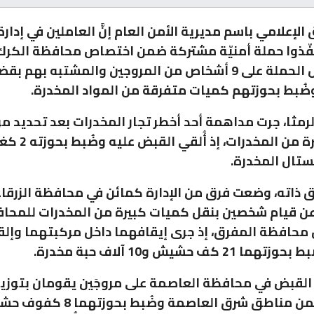
الإعلامي باسم مديرية الأمن العام إنَّ العاملين في إدا
فّذوا حملة أمنيّة مشتركة ضمن اختصاص محافظة الكرك، 
القبض خلال الحملة على 9 أشخاص من المروجين والمشتبه بهم بق
ضُبط بحوزتهم كميات متفرقة من المواد المخدرة.
لرمثا، جرت مداهمة أحد أخطر تجار المخدرات بعد تحديد م
لكمية كبيرة من المخدرات، إ
ستال المخدرة.
 ذاته، وضعت فرق من الإدارة كمائن في محافظة الزرقاء
ن قيام شخصين بنقل كميات كبيرة من المخدرات للمحاف
 محافظة المفرق، إذ جرى إيقافهما داخل مركبتهما وإلق
2 كف حشيش و10 آلاف حبة مخدرة.
 القبض في محافظة العاصمة على مروجَين يقومان بتوزيع
المخدرة ضمن مناطق شرق العاصمة وضُبط بحوزته