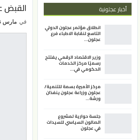
القبض على 15 تاجرا ومروجا للمخدرا
أخبار عجلونية
في
مارس 16, 2023
انطلاق مؤتمر عجلون الدولي
التاسع لنقابة الاطباء فرع
عجلون…
وزير الاقتصاد الرقمي يفتتح
رسميًا مركز الخدمات
الحكومي في…
مركز الأميرة بسمة للتنمية/
عجلون وزراعة عجلون ينفذان
ورشة…
جلسة حوارية لمشروع
الصالون السياسي للسيدات
في عجلون