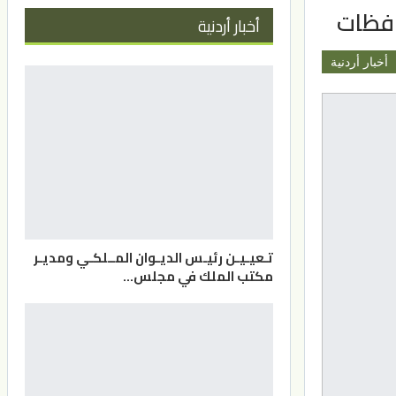
أخبار أردنية
أخبار أردنية
تـعيـيـن رئيـس الديـوان المــلكـي ومديـر
مكتب الملك في مجلس…