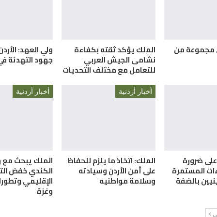
 مجموعة من
الملك يؤكد ثقته بكفاءة
ولي العهد: الأردن
نشامى الجيش العربي
جهود التهدئة في
للتعامل مع مختلف التحديات
أخبار أردنية
أخبار أردنية
على ضرورة
الملك: اتخاذ ما يلزم للحفاظ
الملك يبحث مع ر
ءات المستمرة
على أمن الأردن وسيادته
الكندي خفض الت
نيين بالضفة
وسلامة مواطنيه
الإقليمي وتطورا
وغزة
لي