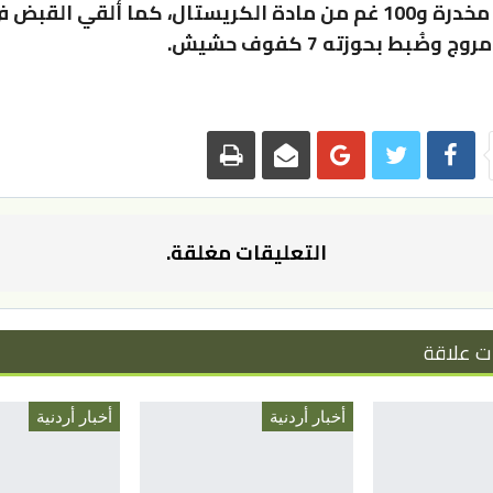
و1000 حبة مخدرة و100 غم من مادة الكريستال، كما أُلقي القب
 وضُبط بحوزته 7 كفوف حشيش.
التعليقات مغلقة.
ت علاقة
أخبار أردنية
أخبار أردنية