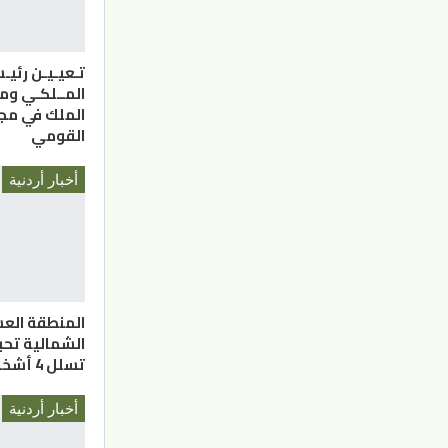
تـعيـيـن رئيـ
المــلكـي وم
الملك في مج
القومي
أخبار أردنية
المنطقة الع
الشمالية تحب
تسلل 4 أشخاص
أخبار أردنية