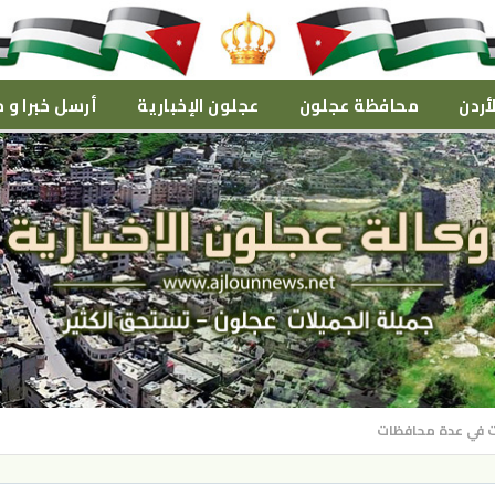
أردن
محافظة عجلون
عجلون الإخبارية
أرسل خبرا و م