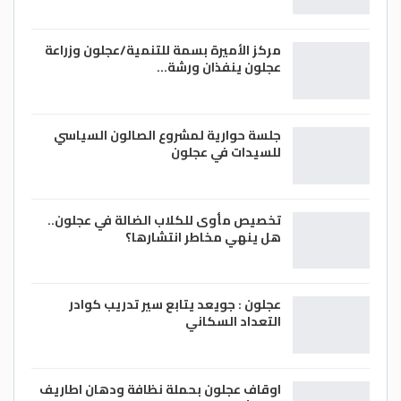
مركز الأميرة بسمة للتنمية/عجلون وزراعة
عجلون ينفذان ورشة…
جلسة حوارية لمشروع الصالون السياسي
للسيدات في عجلون
تخصيص مأوى للكلاب الضالة في عجلون..
هل ينهي مخاطر انتشارها؟
عجلون : جويعد يتابع سير تدريب كوادر
التعداد السكاني
اوقاف عجلون بحملة نظافة ودهان اطاريف