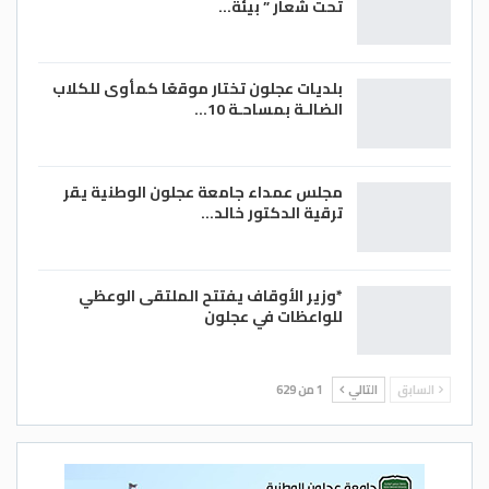
تحت شعار ” بيئة…
بلديات عجلون تختار موقعًا كمأوى للكلاب
الضالـة بمساحـة 10…
مجلس عمداء جامعة عجلون الوطنية يقر
ترقية الدكتور خالد…
*وزير الأوقاف يفتتح الملتقى الوعظي
للواعظات في عجلون
السابق
التالي
1 من 629