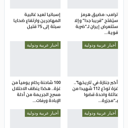
ترامب: مضيق هرمز
إسبانيا تعيد غالبية
سيُفتح “قريبا جدا” وإلا
المهاجرين وارتفاع ضحايا
ستتعرض إيران لـ”ضربة
سبتة إلى 75 قتيل
قوية…
أخبار عربية ودولية
أخبار عربية ودولية
أكبر جنازة في تاريخها”..
100 شاحنة ركام يومياً من
غزة تودّع 112 شهيدا من
غزة.. هكذا ينظف الاحتلال
عائلة واحدة قضوا
مسرح الجريمة من أدلة
بـ”مجزرة…
الإبادة ورفات…
أخبار عربية ودولية
أخبار عربية ودولية