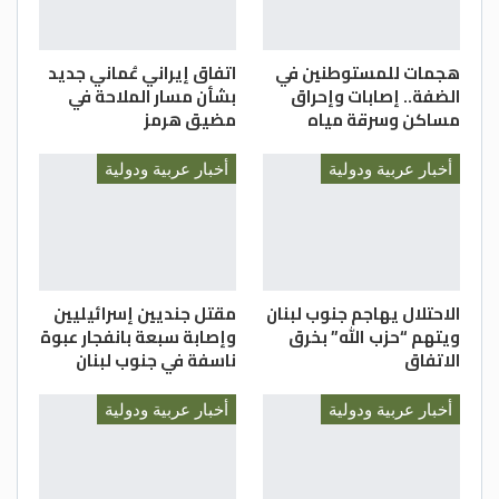
هجمات للمستوطنين في
اتفاق إيراني عُماني جديد
الضفة.. إصابات وإحراق
بشأن مسار الملاحة في
مساكن وسرقة مياه
مضيق هرمز
أخبار عربية ودولية
أخبار عربية ودولية
الاحتلال يهاجم جنوب لبنان
مقتل جنديين إسرائيليين
ويتهم “حزب الله” بخرق
وإصابة سبعة بانفجار عبوة
الاتفاق
ناسفة في جنوب لبنان
أخبار عربية ودولية
أخبار عربية ودولية