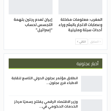
المغرب: معلومات مضللة
إيران تعدم رجلين بتهمة
وعصابات الاتجار بالبشر وراء
التجسس لحساب
أحداث سبتة ومليلية
“إسرائيل”
السابق
التالي
أخبار عجلونية
انطلاق مؤتمر عجلون الدولي التاسع لنقابة
الاطباء فرع عجلون…
وزير الاقتصاد الرقمي يفتتح رسميًا مركز
الخدمات الحكومي في…