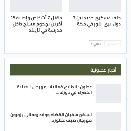
حلف عسكري جديد بين 3
مقتل 7 أشخاص وإصابة 15
دول يرى النور في مكة
آخرين بهجوم مسلح داخل
مدرسة في تايلند
السابق
التالي
أخبار عجلونية
عجلون : انطلاق فعاليات مهرجان العباءة
الخضراء في دورته…
السفير سفيان القضاه ووفد روماني يزورون
مهرجان صيف عجلون…