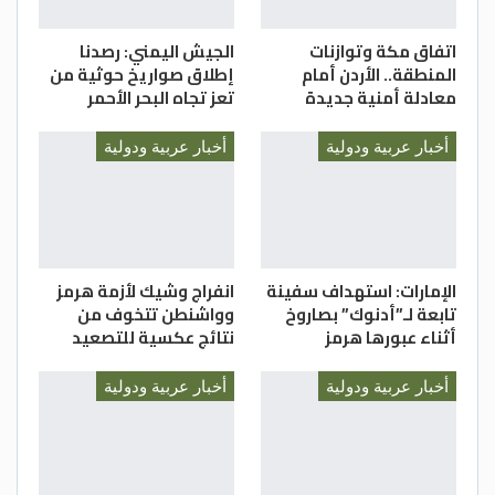
اتفاق مكة وتوازنات
الجيش اليمني: رصدنا
المنطقة.. الأردن أمام
إطلاق صواريخ حوثية من
معادلة أمنية جديدة
تعز تجاه البحر الأحمر
أخبار عربية ودولية
أخبار عربية ودولية
الإمارات: استهداف سفينة
انفراج وشيك لأزمة هرمز
تابعة لـ”أدنوك” بصاروخ
وواشنطن تتخوف من
أثناء عبورها هرمز
نتائج عكسية للتصعيد
أخبار عربية ودولية
أخبار عربية ودولية