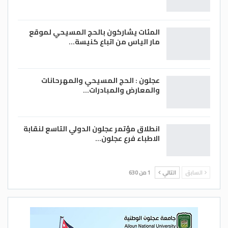
المئات يشاركون بالحج المسيحي لموقع
مار الياس من اتباع كنيسة…
عجلون : الحج المسيحي والمهرحانات
والمعارض والمبادرات…
انطلاق مؤتمر عجلون الدولي التاسع لنقابة
الاطباء فرع عجلون…
السابق
التالي
1 من 630