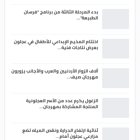
بدء المرحلة الثالثة من برنامج “فرسان
الطبيعة”…
اختتام المخيم الإبداعي للأطفال في عجلون
بعرض نتاجات فنية…
آلاف الزوار الأردنيين والعرب والأجانب يزورون
مهرجان صيف…
الزغول يكرم عدد من الأسر العجلونية
المنتجة المشاركة بمهرجان…
ثنائية ارتفاع الحرارة ونقص المياه تضع
مزارعي عجلون أمام…