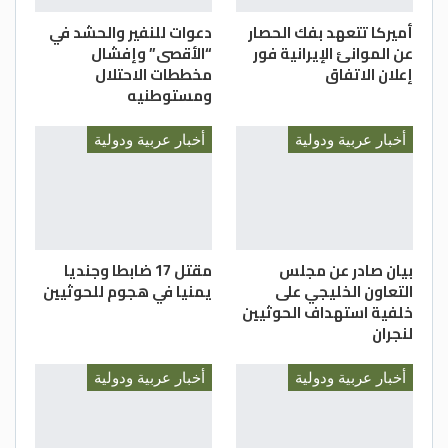
أميركا تتعهد بفك الحصار
دعوات للنفير والحشد في
عن الموانئ الإيرانية فور
“الأقصى” وإفشال
إعلان الاتفاق
مخططات الاحتلال
ومستوطنيه
أخبار عربية ودولية
أخبار عربية ودولية
بيان صادر عن مجلس
مقتل 17 ضابطا وجنديا
التعاون الخليجي على
يمنيا في هجوم للحوثيين
خلفية استهداف الحوثيين
لنجران
أخبار عربية ودولية
أخبار عربية ودولية