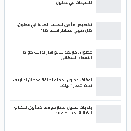
للسيدات في عجلون
تخصيص مأوى للكلاب الضالة في عجلون..
هل ينهي مخاطر انتشارها؟
عجلون : جويعد يتابع سير تدريب كوادر
التعداد السكاني
اوقاف عجلون بحملة نظافة ودهان اطاريف
تحت شعار ” بيئة…
بلديات عجلون تختار موقعًا كمأوى للكلاب
الضالـة بمساحـة 10…