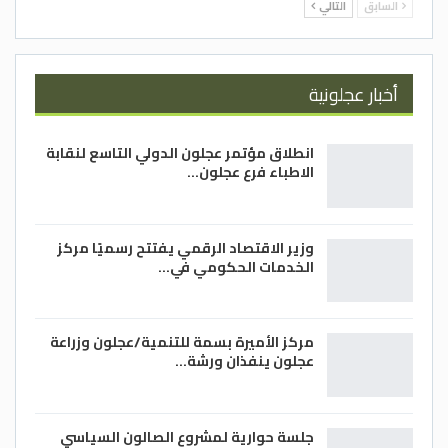
الإلكتروني للقيادة العامة للقوات المسلحة
السابق
التالي
الأردنية – الجيش العربي (WWW.jaf.mil.jo)، أو
متابعة الصحف المحلية للإطلاع على الشروط
والتعليمات، والحصول على المزيد من
أخبار عجلونية
المعلومات.
انطلاق مؤتمر عجلون الدولي التاسع لنقابة
الغد
الاطباء فرع عجلون…
وزير الاقتصاد الرقمي يفتتح رسميًا مركز
الخدمات الحكومي في…
مركز الأميرة بسمة للتنمية/عجلون وزراعة
عجلون ينفذان ورشة…
جلسة حوارية لمشروع الصالون السياسي