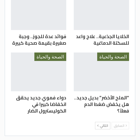
الخلايا الجذعية.. علاج واعد
فوائد عدة للجوز.. وجبة
للسكتة الدماغية
صغيرة بقيمة صحية كبيرة
الصحة والحياة
الصحة والحياة
“الملح الأخضر” بديل جديد..
دواء فموي جديد يحقق
هل يخفض ضغط الدم
انخفاضا كبيرا في
فعلاً؟
الكوليسترول الضار
السابق
التالي