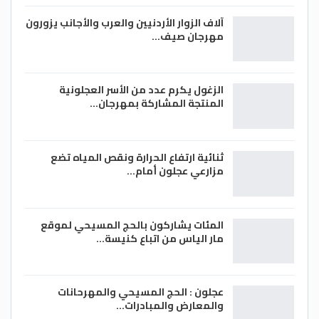
آلاف الزوار الأردنيين والعرب والأجانب يزورون
مهرجان صيف…
الزغول يكرم عدد من الأسر العجلونية
المنتجة المشاركة بمهرجان…
ثنائية ارتفاع الحرارة ونقص المياه تضع
مزارعي عجلون أمام…
المئات يشاركون بالحج المسيحي لموقع
مار الياس من اتباع كنيسة…
عجلون : الحج المسيحي والمهرحانات
والمعارض والمبادرات…