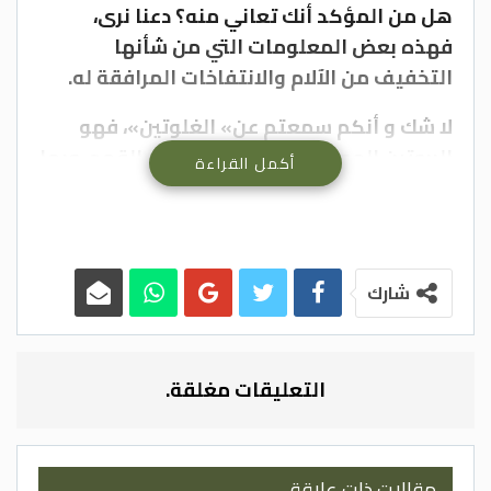
هل من المؤكد أنك تعاني منه؟ دعنا نرى،
فهذه بعض المعلومات التي من شأنها
التخفيف من الآلام والانتفاخات المرافقة له.
لا شك و أنكم سمعتم عن» الغلوتين»، فهو
البروتين الموجود بالحبوب وبالأخص القمح، وبما
أكمل القراءة
أن الحبوب بشكل عام عسيرة الهضم، كما أنها لا
تحتوي على قيمة غذائية عالية، فبمجرد الحد
منها ستلاحظون زوال 50% من الأعراض في وقت
قصير.
شارك
فحساسية الغلوتين تعزى لحساسية البروتين،
والأمر نفسه مع مشتقات الألبان، الحليب،
التعليقات مغلقة.
واللبن هنا الكازين (Casein)، هو البروتين
المتواجد فيهم والبعض يعاني من حساسية
«الكازين «وآخرون يعانون من عدم تحمل»
اللاكتوز «هذه حالة مختلفة لكنها أيضا، تؤدي
مقالات ذات علاقة