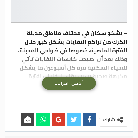
– يشكو سكان في مختلف مناطق مدينة
الكرك من تراكم النفايات بشكل كبير خلال
الفترة الماضية، خصوصا في ضواحي المدينة،
وذلك بعد أن اصبحت كابسات النفايات تأتي
للاحياء السكنية مرة كل أسبوعين ما يشكل
مكرهة صحية بسبب بقاء النفايات لفترة
أكمل القراءة
طويلة، دون أن يتم إزالتها، وفقا للعديد من
المواطنين.
وأشاروا إلى عدم التزام آليات نقل النفايات
التابعة للبلدية بنقل النفايات من أحياء وشوارع
البلدية والبلدات والضواحي التابعة لها، ما
شارك
يؤدي إلى تراكمها بالقرب من الحاويات التي
تتواجد على الطرقات والشوارع ويحيل مناطق