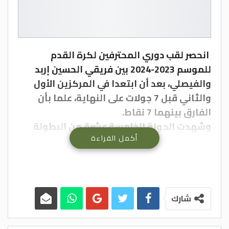
انحصر لقب دوري المحترفين لكرة القدم
للموسم 2023-2024 بين فريقي الحسين إربد
والفيصلي، بعد أن ابتعدا في المركزين الأول
والثاني قبل 7 جولات على النهاية، علما بأن
الفارق بينهما 7 نقاط.
وشهدت الجولة الخامسة عشرة من البطولة
أكمل القراءة
خسارة مغير السرحان من شباب العقبة (1-2)،
وتفوق السلط على سحاب (2-1)، وتجاوز الحسين
إربد نظيره معان (2-1)، وتغلب الرمثا على شباب
الأردن (2-0)، وتعادل الجليل مع الأهلي (1-1)،
وفوز الفيصلي على الوحدات (2-0).
شارك
وتستعرض “الغد”، في سياق التقرير الآتي، أبرز
مشاهد الجولة الخامسة عشرة، والتي شهدت