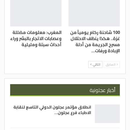
100 شاحنة ركام يومياً من
المغرب: معلومات مضللة
غزة.. هكذا ينظف الاحتلال
وعصابات الاتجار بالبشر وراء
مسرح الجريمة من أدلة
أحداث سبتة ومليلية
الإبادة ورفات…
السابق
التالي
أخبار عجلونية
انطلاق مؤتمر عجلون الدولي التاسع لنقابة
الاطباء فرع عجلون…