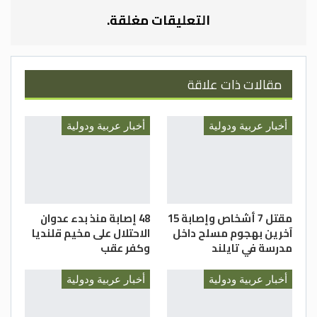
الاحتلال الإسرائيلي غرب مخيم المغازي وسط
التعليقات مغلقة.
قطاع غزة بقذائف الهاون من العيار
الثقيل.وكالات
مقالات ذات علاقة
أخبار عربية ودولية
أخبار عربية ودولية
مقتل 7 أشخاص وإصابة 15
48 إصابة منذ بدء عدوان
آخرين بهجوم مسلح داخل
الاحتلال على مخيم قلنديا
مدرسة في تايلند
وكفر عقب
أخبار عربية ودولية
أخبار عربية ودولية