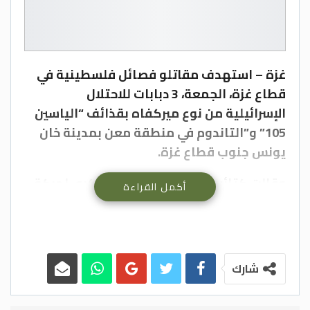
غزة – استهدف مقاتلو فصائل فلسطينية في
قطاع غزة، الجمعة، 3 دبابات للاحتلال
الإسرائيلية من نوع ميركفاه بقذائف “الياسين
105” و”التاندوم في منطقة معن بمدينة خان
يونس جنوب قطاع غزة.
وقالت كتائب القسام، الجناح العسكري لحركة
أكمل القراءة
المقاومة الإسلامية الفلسطينية (حماس)، عبر
منصة (تليغرام)، إنّ العملية مشتركة بين
مقاتليها ومقاتلي سرايا القدس الذراع
العسكرية لحركة الجهاد الإسلامي.
شارك
ودكت كتائب القسام تجمعا لآليات قوات