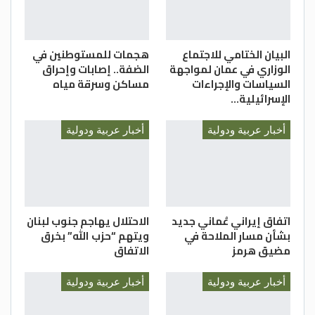
البيان الختامي للاجتماع
هجمات للمستوطنين في
الوزاري في عمان لمواجهة
الضفة.. إصابات وإحراق
السياسات والإجراءات
مساكن وسرقة مياه
الإسرائيلية…
أخبار عربية ودولية
أخبار عربية ودولية
اتفاق إيراني عُماني جديد
الاحتلال يهاجم جنوب لبنان
بشأن مسار الملاحة في
ويتهم “حزب الله” بخرق
مضيق هرمز
الاتفاق
أخبار عربية ودولية
أخبار عربية ودولية