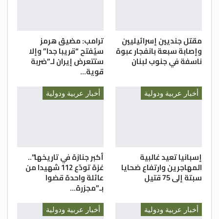
مقتل جنديين إسرائيليين
ترامب: مضيق هرمز
وإصابة سبعة بانفجار عبوة
سيُفتح “قريبا جدا” وإلا
ناسفة في جنوب لبنان
ستتعرض إيران لـ”ضربة
قوية…
أخبار عربية ودولية
أخبار عربية ودولية
إسبانيا تعيد غالبية
أكبر جنازة في تاريخها”..
المهاجرين وارتفاع ضحايا
غزة تودّع 112 شهيدا من
سبتة إلى 75 قتيل
عائلة واحدة قضوا
بـ”مجزرة…
أخبار عربية ودولية
أخبار عربية ودولية