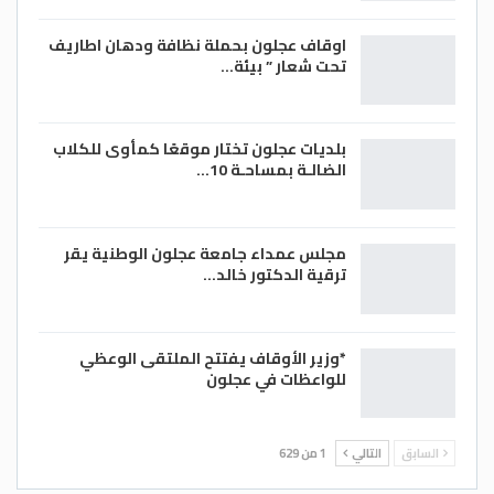
اوقاف عجلون بحملة نظافة ودهان اطاريف
تحت شعار ” بيئة…
بلديات عجلون تختار موقعًا كمأوى للكلاب
الضالـة بمساحـة 10…
مجلس عمداء جامعة عجلون الوطنية يقر
ترقية الدكتور خالد…
*وزير الأوقاف يفتتح الملتقى الوعظي
للواعظات في عجلون
السابق
التالي
1 من 629