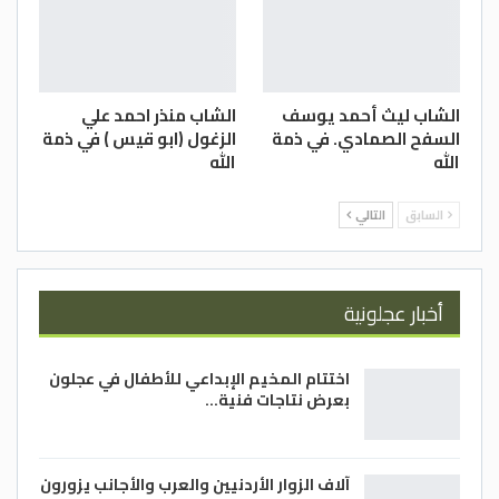
الشاب ليث أحمد يوسف
الشاب منذر احمد علي
السفح الصمادي. في ذمة
الزغول (ابو قيس ) في ذمة
الله
الله
السابق
التالي
أخبار عجلونية
اختتام المخيم الإبداعي للأطفال في عجلون
بعرض نتاجات فنية…
آلاف الزوار الأردنيين والعرب والأجانب يزورون