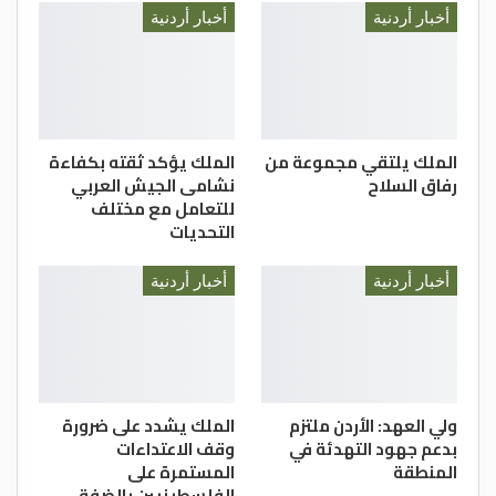
أخبار أردنية
أخبار أردنية
الملك يلتقي مجموعة من
الملك يؤكد ثقته بكفاءة
رفاق السلاح
نشامى الجيش العربي
للتعامل مع مختلف
التحديات
أخبار أردنية
أخبار أردنية
ولي العهد: الأردن ملتزم
الملك يشدد على ضرورة
بدعم جهود التهدئة في
وقف الاعتداءات
المنطقة
المستمرة على
الفلسطينيين بالضفة