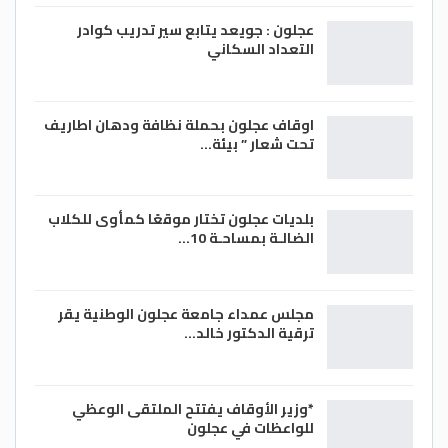
عجلون : جويعد يتابع سير تدريب كوادر
التعداد السكاني
اوقاف عجلون بحملة نظافة ودهان اطاريف
تحت شعار ” بيئة…
بلديات عجلون تختار موقعًا كمأوى للكلاب
الضالـة بمساحـة 10…
مجلس عمداء جامعة عجلون الوطنية يقر
ترقية الدكتور خالد…
*وزير الأوقاف يفتتح الملتقى الوعظي
للواعظات في عجلون