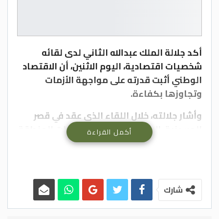
أكد جلالة الملك عبدﷲ الثاني لدى لقائه
شخصيات اقتصادية، اليوم الاثنين، أن الاقتصاد
الوطني أثبت قدرته على مواجهة الأزمات
وتجاوزها بكفاءة.
وأشار جلالته، خلال اللقاء الذي عقد في قصر
الحسينية، إلى أن الأردن رغم اضطرابات المنطقة
أكمل القراءة
رسخ استقراره ومكانته الاستراتيجية، مضيفا أن
استقرار المملكة يشكل عاملا مهما لجذب
الاستثمارات.
شارك
ولفت جلالة الملك إلى المرحلة التنموية التي
يشهدها الأردن والتطورات التكنولوجية