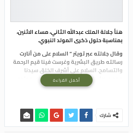
هنأ جلالة الملك عبدالله الثاني، مساء الاثنين،
بمناسبة حلول ذكرى المولد النبوي.
وقال جلالته عبر تويتر ” السلام على من أنارت
رسالته طريق البشرية وغرست فينا قيم الرحمة
والتسامح. السلام على أشرف الخلق سيدنا
محمد، صلى الله عليه وسلم، في ذكرى مولده
أكمل القراءة
العظيم”.
شارك