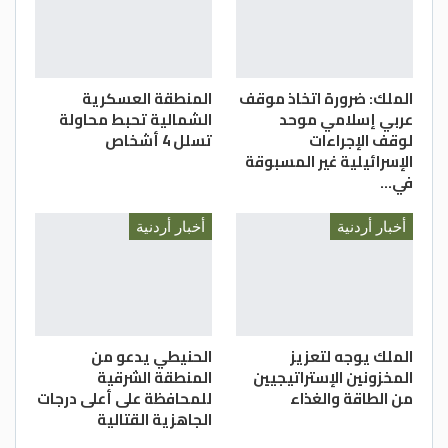
الملك: ضرورة اتخاذ موقف
المنطقة العسكرية
عربي إسلامي موحد
الشمالية تحبط محاولة
لوقف الإجراءات
تسلل 4 أشخاص
الإسرائيلية غير المسبوقة
في…
أخبار أردنية
أخبار أردنية
الملك يوجه لتعزيز
الحنيطي يدعو من
المخزونين الإستراتيجيين
المنطقة الشرقية
من الطاقة والغذاء
للمحافظة على أعلى درجات
الجاهزية القتالية