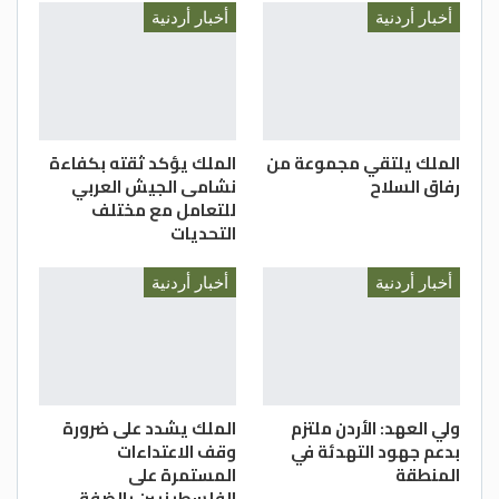
أخبار أردنية
أخبار أردنية
الملك يلتقي مجموعة من
الملك يؤكد ثقته بكفاءة
رفاق السلاح
نشامى الجيش العربي
للتعامل مع مختلف
التحديات
أخبار أردنية
أخبار أردنية
ولي العهد: الأردن ملتزم
الملك يشدد على ضرورة
بدعم جهود التهدئة في
وقف الاعتداءات
المنطقة
المستمرة على
الفلسطينيين بالضفة