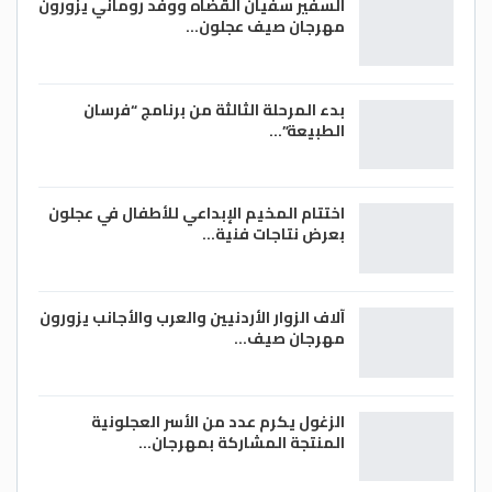
السفير سفيان القضاه ووفد روماني يزورون
مهرجان صيف عجلون…
بدء المرحلة الثالثة من برنامج “فرسان
الطبيعة”…
اختتام المخيم الإبداعي للأطفال في عجلون
بعرض نتاجات فنية…
آلاف الزوار الأردنيين والعرب والأجانب يزورون
مهرجان صيف…
الزغول يكرم عدد من الأسر العجلونية
المنتجة المشاركة بمهرجان…