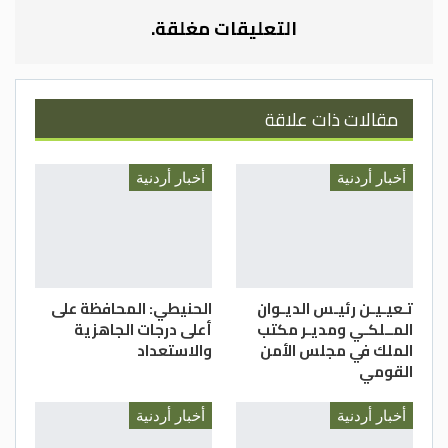
التعليقات مغلقة.
مقالات ذات علاقة
أخبار أردنية
أخبار أردنية
تـعيـيـن رئيـس الديـوان
الحنيطي: المحافظة على
المــلكـي ومديـر مكتب
أعلى درجات الجاهزية
الملك في مجلس الأمن
والاستعداد
القومي
أخبار أردنية
أخبار أردنية