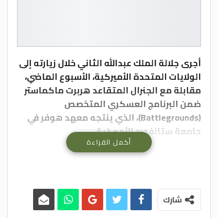
أجرى جلالة الملك عبدالله الثاني خلال زيارته إلى
الولايات المتحدة الأميركية، الأسبوع الماضي،
مقابلة مع الجنرال المتقاعد هربرت ماكماستر
ضمن البرنامج العسكري المتخصص
(Battlegrounds)، الذي ينتجه معهد هوفر في
جامعة ستانفورد الأميركية.
أكمل القراءة
وعبر جلالة الملك، في المقابلة التي تم بثها
اليوم الأربعاء على منصات معهد هوفر، عن
اعتزازه بالعلاقة الأردنية الأميركية القديمة
والتاريخية، قائلاً “والدي التقى الرئيس أيزنهاور
شارك
كأول لقاء مع رئيس أميركي له، وتربطنا علاقة