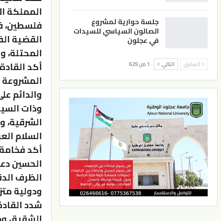
المملكة ال
جلسة حوارية لمشروع
الصالون السياسي للسيدات
القضية الف
في عجلون
المحتلة، وا
أكد القادة
السابق
التالي
1 من 629
المشروعة و
والدائم عل
الشرقية، و
السلام العر
أكد فخامة 
الحسين دع
الظرف الدق
ودولية متزا
شدد القادة
الشقيق وح