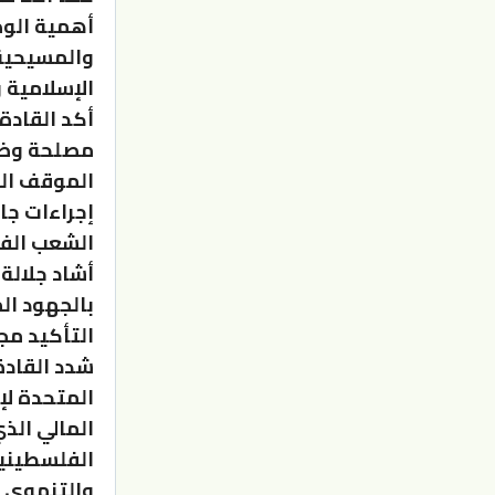
أهمية الوص
والمسيحية
الإسلامية 
أكد القادة
مصلحة وضرو
الموقف الف
إجراءات جا
الشعب الف
أشاد جلالة
بالجهود ال
التأكيد مج
شدد القادة
المتحدة لإغ
المالي الذ
الفلسطينيي
والتنموي ا