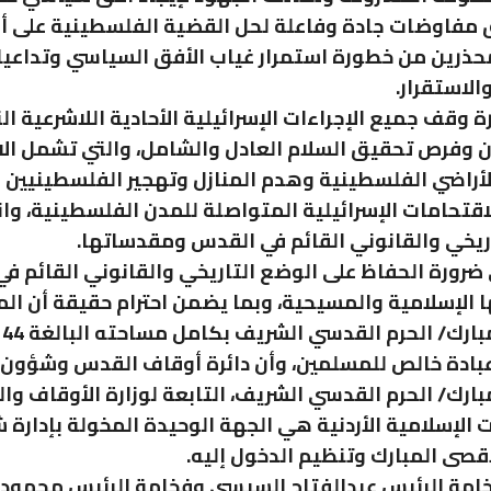
ق مفاوضات جادة وفاعلة لحل القضية الفلسطينية على 
محذرين من خطورة استمرار غياب الأفق السياسي وتداعي
الاستقرار.
ة وقف جميع الإجراءات الإسرائيلية الأحادية اللاشرعية 
ن وفرص تحقيق السلام العادل والشامل، والتي تشمل ال
أراضي الفلسطينية وهدم المنازل وتهجير الفلسطينيين 
اقتحامات الإسرائيلية المتواصلة للمدن الفلسطينية، وا
ريخي والقانوني القائم في القدس ومقدساتها.
ضرورة الحفاظ على الوضع التاريخي والقانوني القائم ف
الإسلامية والمسيحية، وبما يضمن احترام حقيقة أن ال
بادة خالص للمسلمين، وأن دائرة أوقاف القدس وشؤون
بارك/ الحرم القدسي الشريف، التابعة لوزارة الأوقاف و
الإسلامية الأردنية هي الجهة الوحيدة المخولة بإدارة
قصى المبارك وتنظيم الدخول إليه.
خامة الرئيس عبدالفتاح السيسي وفخامة الرئيس محمود