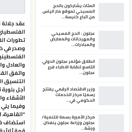
المئات يشاركون بالحج
المسيحي لموقع مار الياس
من اتباع كنيسة…
عقد جلالة 
الفلسطيني 
عجلون : الحج المسيحي
تطورات الق
والمهرحانات والمعارض
والمبادرات…
وصدر في خت
الفلسطيني
انطلاق مؤتمر عجلون الدولي
والعادل وا
التاسع لنقابة الاطباء فرع
واتفق القا
عجلون…
التنسيق ال
أجل بلورة 
وزير الاقتصاد الرقمي يفتتح
رسميًا مركز الخدمات
الأشقاء وا
الحكومي في…
وفيما يلي ن
“القاهرة، الثلاثاء 
مركز الأميرة بسمة للتنمية/
استضاف فخ
عجلون وزراعة عجلون ينفذان
ورشة…
قمة ثلاثية