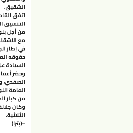
الشقيق.
اتفق القاد
التنسيق ال
من أجل بلو
مع الأشقاء
في إطار ال
حقوقه المش
السيادة عل
وحضر أعمال
الصفدي، وم
العامة الل
من كبار ال
وكان جلالة
الثلاثية.
–(بترا)