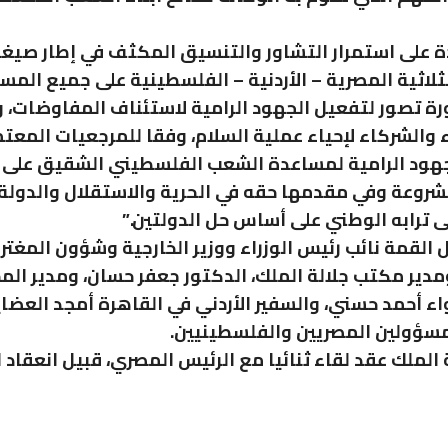
ة على استمرار التشاور والتنسيق المكثف في إطار صيغ
ثلاثية المصرية – الأردنية – الفلسطينية على جميع المس
رة تصور لتفعيل الجهود الرامية لاستئناف المفاوضات، 
 والشركاء لإحياء عملية السلام، وفقا للمرجعيات المعت
جهود الرامية لمساعدة الشعب الفلسطيني الشقيق على 
روعة وفي مقدمها حقه في الحرية والاستقلال والدولة
ى ترابه الوطني على أساس حل الدولتين.”
 القمة نائب رئيس الوزراء ووزير الخارجية وشؤون المغتر
دير مكتب جلالة الملك، الدكتور جعفر حسان، ومدير المخ
واء أحمد حسني، والسفير الأردني في القاهرة أمجد العضاي
مسؤولين المصريين والفلسطينيين.
 الملك عقد لقاء ثنائيا مع الرئيس المصري، قبيل انعقاد 