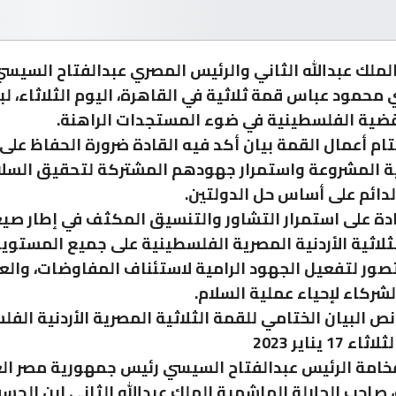
الملك عبدالله الثاني والرئيس المصري عبدالفتاح السيس
محمود عباس قمة ثلاثية في القاهرة، اليوم الثلاثاء، ل
ضية الفلسطينية في ضوء المستجدات الراهنة.
ام أعمال القمة بيان أكد فيه القادة ضرورة الحفاظ على
ة المشروعة واستمرار جهودهم المشتركة لتحقيق السلا
لدائم على أساس حل الدولتين.
دة على استمرار التشاور والتنسيق المكثف في إطار صي
ثلاثية الأردنية المصرية الفلسطينية على جميع المستوي
تصور لتفعيل الجهود الرامية لاستئناف المفاوضات، وال
لشركاء لإحياء عملية السلام.
ص البيان الختامي للقمة الثلاثية المصرية الأردنية الفل
17 يناير 2023
امة الرئيس عبدالفتاح السيسي رئيس جمهورية مصر الع
، صاحب الجلالة الهاشمية الملك عبدالله الثاني ابن الحس