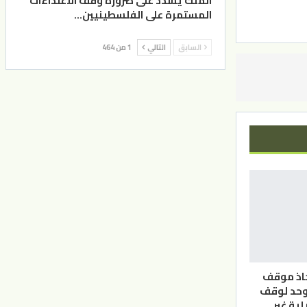
الملك يشدد على ضرورة وقف الاعتداءات
المستمرة على الفلسطينيين…
السابق
التالي
1 من 464
خاذ موقف
وحد لوقف
لية غير