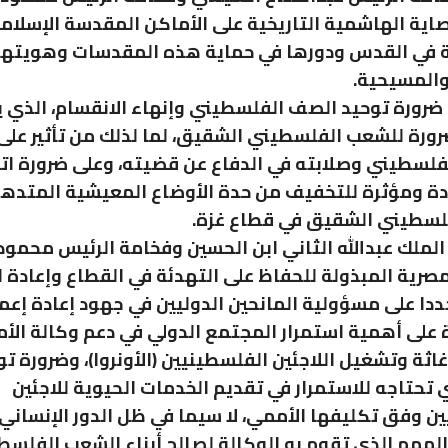
اية الهاشمية التاريخية على الأماكن المقدسة الإسلام
 في القدس ودورها في حماية هذه المقدسات وهويتها 
والمسيحية.
 ضرورة توحيد الصف الفلسطيني وإنهاء الانقسام، الذي 
رة للشعب الفلسطيني الشقيق، لما لذلك من تأثير على
لسطيني وصلابته في الدفاع عن قضيته، وعلى ضرورة اتخ
دة ومؤثرة للتخفيف من حدة الأوضاع المعيشية المتدهور
لسطيني الشقيق في قطاع غزة.
 الملك عبدالله الثاني ابن الحسين وفخامة الرئيس محمو
مصرية المبذولة للحفاظ على التهدئة في القطاع وإعادة ال
ددا على مسؤولية المانحين الدوليين في جهود إعادة إعما
 على أهمية استمرار المجتمع الدولي في دعم وكالة الأم
اثة وتشغيل اللاجئين الفلسطينيين (الأونروا)، وضرورة تو
ي تحتاجه للاستمرار في تقديم الخدمات الحيوية للاجئين
ن وفق تكليفها الأممي، لا سيما في ظل الدور الإنساني
لمهم الذي تقوم به الوكالة لصالح أبناء الشعب الفلسط