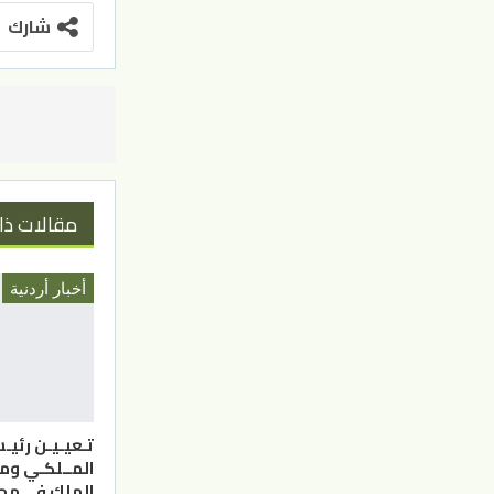
شارك
مقالات ذا
أخبار أردنية
تـعيـيـن رئيـ
المــلكـي وم
الملك في مج