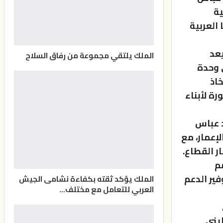
ية
العربية
يعد
الملك يلتقي مجموعة من رفاق السلاح
 وحدة
اذ
ة لأبناء
د عباس
إعمار، مع
ر القطاع.
م
فير الدعم
الملك يؤكد ثقته بكفاءة نشامى الجيش
العربي للتعامل مع مختلف…
يني