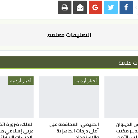
التعليقات مغلقة.
ت علاقة
أخبار أردنية
أخبار أردنية
س الديـوان
الحنيطي: المحافظة على
الملك: ضرورة ات
ديـر مكتب
أعلى درجات الجاهزية
عربي إسلامي م
لس الأمن
والاستعداد
الإجراءات الإسرائي