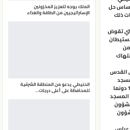
أساس حل
الملك يوجه لتعزيز المخزونين
الإستراتيجيين من الطاقة والغذاء
ات ذلك
التي تقوض
استيطان
من
نتهاك
ي القدس
مسجد
الحنيطي يدعو من المنطقة الشرقية
الأقصى المبارك/ الحرم القدسي الشريف بكامل مساحته البالغة 144 دونما
للمحافظة على أعلى درجات…
 المسجد
الشؤون
 شؤون
 عباس