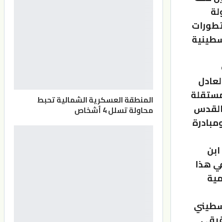
لة
ير 2023، وذلك لبحث تطورات
سطينية
لعادل
لمستقلة
المنطقة العسكرية الشمالية تحبط
ونيو 1967 وعاصمتها القدس
محاولة تسلل 4 أشخاص
ومبادرة
ابن
ي هذا
مية
لسطيني
قيقي