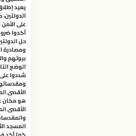
يعيد إطلا
الدولتين، 
على الأمن و
أكدوا ضرور
حل الدولتي
ومصادرة ال
بيوتهم وال
الوضع التا
شددوا على 
ومقدساتها 
هو مكان ع
الأقصى الم
والمقدسات 
المسجد الأ
كما أكد ف