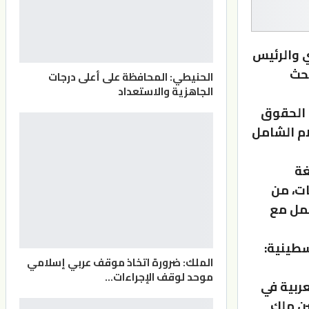
ي والرئيس
بحث
الحنيطي: المحافظة على أعلى درجات
الجاهزية والاستعداد
 الحقوق
م الشامل
غة
ات، من
عمل مع
سطينية:
الملك: ضرورة اتخاذ موقف عربي إسلامي
موحد لوقف الإجراءات…
ربية في
ين ملك