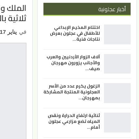
الملك و
أخبار عجلونية
ثلاثية ب
اختتام المخيم الإبداعي
في
يناير 17, 2023
للأطفال في عجلون بعرض
نتاجات فنية…
آلاف الزوار الأردنيين والعرب
والأجانب يزورون مهرجان
صيف…
الزغول يكرم عدد من الأسر
العجلونية المنتجة المشاركة
بمهرجان…
ثنائية ارتفاع الحرارة ونقص
المياه تضع مزارعي عجلون
أمام…