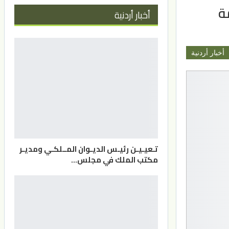
ة
أخبار أردنية
أخبار أردنية
تـعيـيـن رئيـس الديـوان المــلكـي ومديـر
مكتب الملك في مجلس…