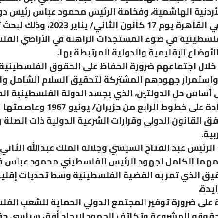
أردنية الهاشمية، وفخامة الرئيس محمود عباس رئيس دو
فلسطين، في القاهرة يوم 17 كانون الثاني/ ينا
لسطينية في ضوء المستجدات الراهنة في الأراضي الفل
لأوضاع الإقليمية والدولية المرتبطة بها.
 خلال اجتماعهم ضرورة الحفاظ على الحقوق الفلسطينية
استمرار جهودهم المشتركة لتحقيق السلام الشامل وا
ى أساس حل الدولتين، الذي يجسد الدولة الفلسطينية ا
وذات السيادة على خطوط الرابع من حزيران/ ي
فق القانون الدولي وقرارات الشرعية الدولية ذات الصلة 
بية.
الرئيس عبد الفتاح السيسي وجلالة الملك عبدالله الثاني 
مهما الكامل لجهود الرئيس الفلسطيني محمود عباس ف
يق الذي تمر به القضية الفلسطينية وسط تحديات إقلي
يدة.
 على ضرورة توفير المجتمع الدولي الحماية للشعب الف
قوقه المشروعة وتكاتف الجهود لإيجاد أفق سياسي ح