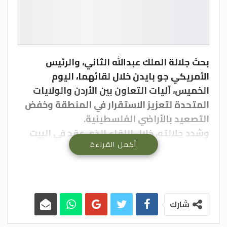
بحث جلالة الملك عبدالله الثاني، والرئيس
الأمريكي جو بايدن خلال لقائهما، اليوم
الخميس، آليات التعاون بين الأردن والولايات
المتحدة لتعزيز الاستقرار في المنطقة وخفض
التصعيد بالأراضي الفلسطينية.
وشدد جلالته، خلال اللقاء الذي عقد في البيت
أكمل القراءة
الأبيض، بحضور سمو الأمير الحسين بن عبدالله
الثاني ولي العهد، على الدور القيادي للولايات
المتحدة في الدفع نحو التهدئة وإيجاد أفق
سياسي حقيقي للحفاظ على فرص تحقيق
السلام الشامل والعادل القائم على حل
شارك
الدولتين.