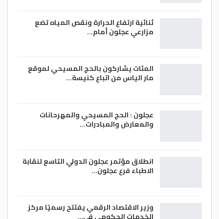
ثنائية ارتفاع الحرارة ونقص المياه تضع
مزارعي عجلون أمام…
المئات يشاركون بالحج المسيحي لموقع
مار الياس من اتباع كنيسة…
عجلون : الحج المسيحي والمهرحانات
والمعارض والمبادرات…
انطلاق مؤتمر عجلون الدولي التاسع لنقابة
الاطباء فرع عجلون…
وزير الاقتصاد الرقمي يفتتح رسميًا مركز
الخدمات الحكومي في…