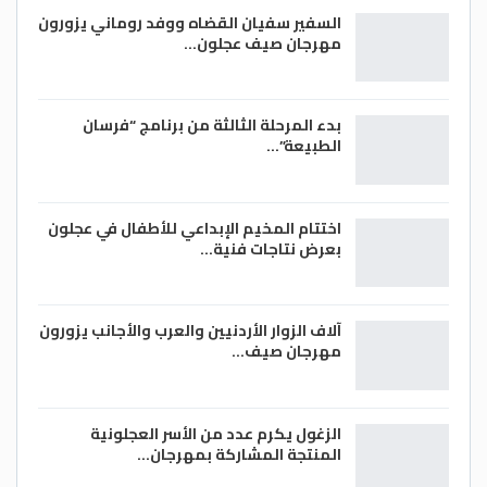
السفير سفيان القضاه ووفد روماني يزورون
مهرجان صيف عجلون…
بدء المرحلة الثالثة من برنامج “فرسان
الطبيعة”…
اختتام المخيم الإبداعي للأطفال في عجلون
بعرض نتاجات فنية…
آلاف الزوار الأردنيين والعرب والأجانب يزورون
مهرجان صيف…
الزغول يكرم عدد من الأسر العجلونية
المنتجة المشاركة بمهرجان…