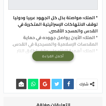
* الملك: مواصلة بذل كل الجهود عربيا ودوليا
لوقف الانتهاكات الإسرائيلية المتكررة في
القدس والمسجد الأقصى.
* الملك: الأردن يواصل جهوده في حماية
المقدسات الإسلامية والمسيحية في القدس.
* الملك: أهمية البناء على وقف إطلاق النار
أكمل القراءة
والاهتمام الدولي بالقضية الفلسطينية
لتفعيل المسار السياسي.
* الملك: ضرورة الحفاظ على الوضع التاريخي
والقانوني القائم بالقدس ومقدساتها.
* ولي عهد أبو ظبي يعبر عن تقديره لجهود
شارك
الأردن بالتعاون مع مصر في تحقيق التهدئة في
قطاع غزة.
* ولي عهد أبو ظبي يؤكد أهمية دور جلالة
التعليقات مغلقة.