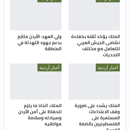
الملك يؤكد ثقته بكفاءة
ولي العهد: الأردن ملتزم
نشامى الجيش العربي
بدعم جهود التهدئة في
للتعامل مع مختلف
المنطقة
التحديات
أخبار أردنية
أخبار أردنية
الملك يشدد على ضرورة
الملك: اتخاذ ما يلزم
وقف الاعتداءات
للحفاظ على أمن الأردن
المستمرة على
وسيادته وسلامة
الفلسطينيين بالضفة
مواطنيه
الغربية