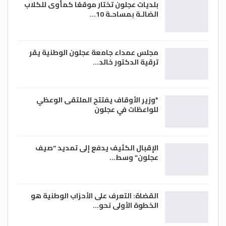
بلديات عجلون تختار موقعًا كمأوى للكلاب
الضالـة بمساحـة 10…
مجلس عمداء جامعة عجلون الوطنية يقر
ترقية الدكتور خالد…
*وزير الأوقاف يفتتح الملتقى الوعظي
للواعظات في عجلون
الإقبال الكثيف يدفع إلى تمديد “صيف
عجلون” وسط…
القضاة: التعرف على الأحزاب الوطنية هو
الخطوة الأولى نحو…