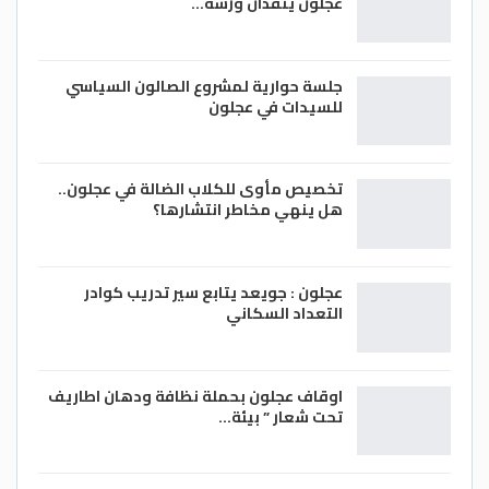
عجلون ينفذان ورشة…
جلسة حوارية لمشروع الصالون السياسي
للسيدات في عجلون
تخصيص مأوى للكلاب الضالة في عجلون..
هل ينهي مخاطر انتشارها؟
عجلون : جويعد يتابع سير تدريب كوادر
التعداد السكاني
اوقاف عجلون بحملة نظافة ودهان اطاريف
تحت شعار ” بيئة…