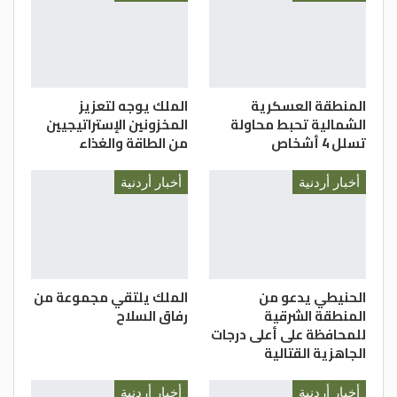
المنطقة العسكرية
الملك يوجه لتعزيز
الشمالية تحبط محاولة
المخزونين الإستراتيجيين
تسلل 4 أشخاص
من الطاقة والغذاء
أخبار أردنية
أخبار أردنية
الحنيطي يدعو من
الملك يلتقي مجموعة من
المنطقة الشرقية
رفاق السلاح
للمحافظة على أعلى درجات
الجاهزية القتالية
أخبار أردنية
أخبار أردنية