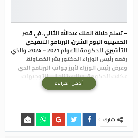
– تسلم جلالة الملك عبدالله الثاني، في قصر
الحسينية اليوم الاثنين، البرنامج التنفيذي
التأشيري للحكومة للأعوام 2021 – 2024، والذي
رفعه رئيس الوزراء الدكتور بشر الخصاونة.
وعرض رئيس الوزراء لأبرز جوانب البرنامج الذي
عكفت الحكومة، وبالاستناد إلى التوجيهات
أكمل القراءة
الملكية وكتاب التكليف السامي على إعداده،
لافتا إلى أن البرنامج سيجري تطويره إلى خطة
عمل اقتصادية بالتعاون مع مجلس الأمة
والقطاع الخاص وجميع الجهات المعنية، مع
الأخذ بعين الاعتبار مواصلة الحد من انتشار وباء
شارك
كورونا وصولاً إلى مرحلة التعافي الاقتصادي.
وأشار إلى أن البرنامج يعتمد الاستمرار