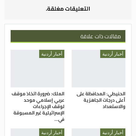
بالإصلاحات الهيكلية والاقتصادية، وتطوير
التعليقات مغلقة.
الحياة السياسية وتعزيز سيادة القانون، وتحفيز
الاستثمار والقطاعات الإنتاجية والتصدير،
وزيادة فرص العمل والتشغيل، وتعزيز نهج
مقالات ذات علاقة
الاعتماد على الذّات.
أخبار أردنية
أخبار أردنية
الحنيطي: المحافظة على
الملك: ضرورة اتخاذ موقف
أعلى درجات الجاهزية
عربي إسلامي موحد
والاستعداد
لوقف الإجراءات
الإسرائيلية غير المسبوقة
في…
أخبار أردنية
أخبار أردنية