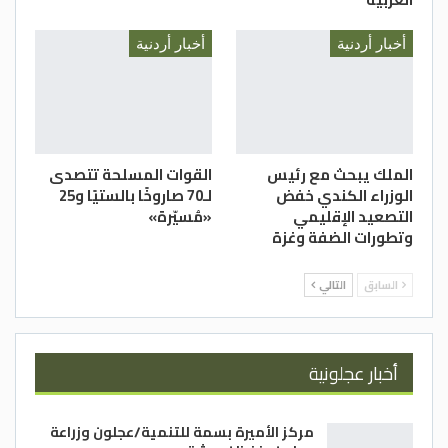
أخبار أردنية
أخبار أردنية
الملك يبحث مع رئيس
القوات المسلحة تتصدى
الوزراء الكندي خفض
لـ70 صاروخًا بالستيًا و25
التصعيد الإقليمي
«مُسيّرة»
وتطورات الضفة وغزة
السابق
التالي
أخبار عجلونية
مركز الأميرة بسمة للتنمية/عجلون وزراعة