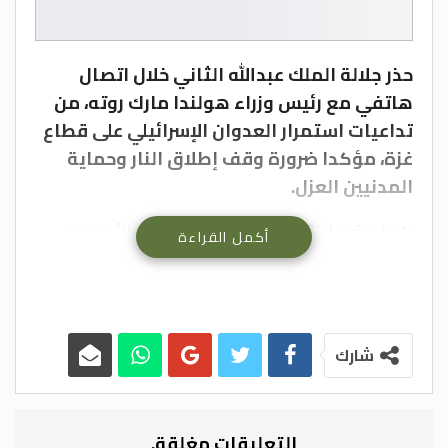
حذر جلالة الملك عبدالله الثاني خلال اتصال
هاتفي مع رئيس وزراء هولندا مارك روته، من
تداعيات استمرار العدوان الإسرائيلي على قطاع
غزة، مؤكدا ضرورة وقف إطلاق النار وحماية
المدنيين العزل.
كما حذر جلالته خلال الاتصال، اليوم الأحد، من
أكمل القراءة
أعمال العنف التي يقوم بها المستوطنون
المتطرفون تجاه الفلسطينيين في الضفة
الغربية، والتي قد تؤدي إلى خروج الوضع
بالضفة عن السيطرة.
شارك
وشدد جلالة الملك على ضرورة مضاعفة
المساعدات الإنسانية والإغاثية وضمان إيصالها
التعليقات مغلقة.
إلى القطاع، للتخفيف من آثار الكارثة الإنسانية