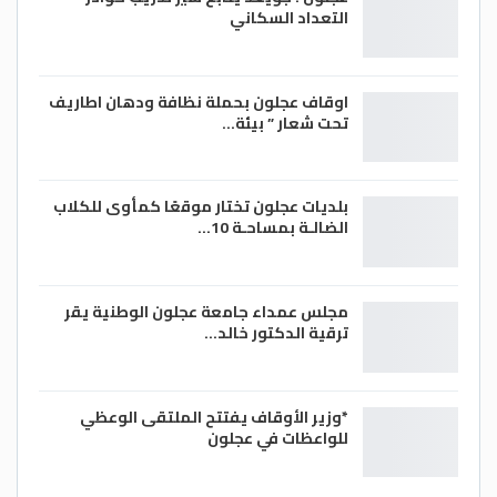
التعداد السكاني
اوقاف عجلون بحملة نظافة ودهان اطاريف
تحت شعار ” بيئة…
بلديات عجلون تختار موقعًا كمأوى للكلاب
الضالـة بمساحـة 10…
مجلس عمداء جامعة عجلون الوطنية يقر
ترقية الدكتور خالد…
*وزير الأوقاف يفتتح الملتقى الوعظي
للواعظات في عجلون