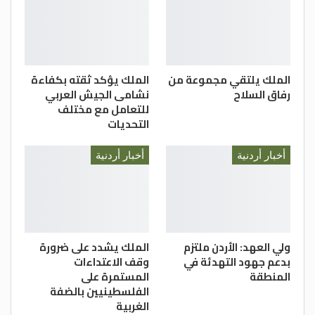
الملك يلتقي مجموعة من
الملك يؤكد ثقته بكفاءة
رفاق السلاح
نشامى الجيش العربي
للتعامل مع مختلف
التحديات
أخبار أردنية
أخبار أردنية
ولي العهد: الأردن ملتزم
الملك يشدد على ضرورة
بدعم جهود التهدئة في
وقف الاعتداءات
المنطقة
المستمرة على
الفلسطينيين بالضفة
الغربية