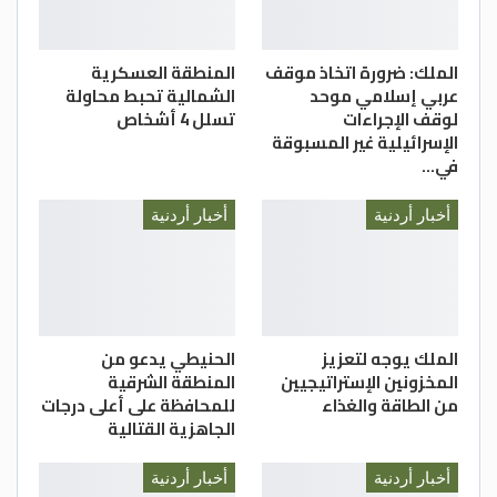
الملك: ضرورة اتخاذ موقف
المنطقة العسكرية
عربي إسلامي موحد
الشمالية تحبط محاولة
لوقف الإجراءات
تسلل 4 أشخاص
الإسرائيلية غير المسبوقة
في…
أخبار أردنية
أخبار أردنية
الملك يوجه لتعزيز
الحنيطي يدعو من
المخزونين الإستراتيجيين
المنطقة الشرقية
من الطاقة والغذاء
للمحافظة على أعلى درجات
الجاهزية القتالية
أخبار أردنية
أخبار أردنية