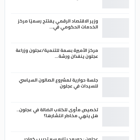
وزير الاقتصاد الرقمي يفتتح رسميًا مركز
الخدمات الحكومي في…
مركز الأميرة بسمة للتنمية/عجلون وزراعة
عجلون ينفذان ورشة…
جلسة حوارية لمشروع الصالون السياسي
للسيدات في عجلون
تخصيص مأوى للكلاب الضالة في عجلون..
هل ينهي مخاطر انتشارها؟
عجلون : جويعد يتابع سير تدريب كوادر