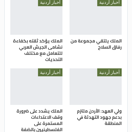
أخبار أردنية
أخبار أردنية
وكان الطراونة أيضل عضوا في عدة مجالس
للأعيان.
الملك يلتقي مجموعة من
الملك يؤكد ثقته بكفاءة
رفاق السلاح
نشامى الجيش العربي
للتعامل مع مختلف
حاصل على وسام الاستقلال من الدرجة الثانية،
التحديات
ووسام الاستقلال من الدرجة الأولى، ووسام
أخبار أردنية
أخبار أردنية
النهضة، ووسام الحسين للعطاء المميز، ووسام
مئوية الدولة الأولى.
ولي العهد: الأردن ملتزم
الملك يشدد على ضرورة
بدعم جهود التهدئة في
وقف الاعتداءات
المنطقة
المستمرة على
الفلسطينيين بالضفة