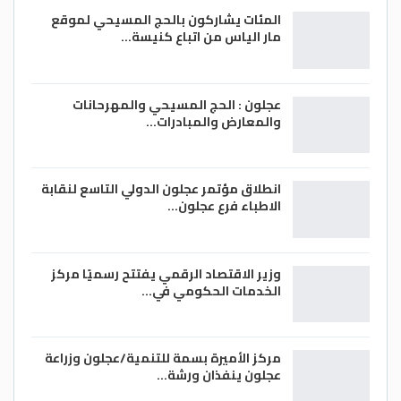
المئات يشاركون بالحج المسيحي لموقع
مار الياس من اتباع كنيسة…
عجلون : الحج المسيحي والمهرحانات
والمعارض والمبادرات…
انطلاق مؤتمر عجلون الدولي التاسع لنقابة
الاطباء فرع عجلون…
وزير الاقتصاد الرقمي يفتتح رسميًا مركز
الخدمات الحكومي في…
مركز الأميرة بسمة للتنمية/عجلون وزراعة
عجلون ينفذان ورشة…