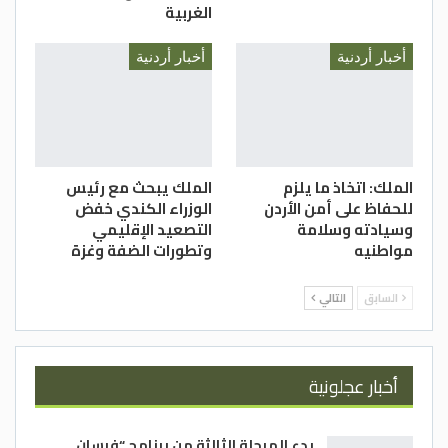
الغربية
أخبار أردنية
أخبار أردنية
الملك: اتخاذ ما يلزم
الملك يبحث مع رئيس
للحفاظ على أمن الأردن
الوزراء الكندي خفض
وسيادته وسلامة
التصعيد الإقليمي
مواطنيه
وتطورات الضفة وغزة
السابق
التالي
أخبار عجلونية
بدء المرحلة الثالثة من برنامج “فرسان