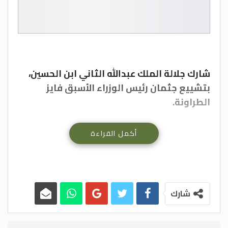
شارك جلالة الملك عبدالله الثاني ابن الحسين،
بتشييع جثمان رئيس الوزراء الأسبق فايز
الطراونة.
أكمل القراءة
وكان قد توفي، الأربعاء، رئيس الوزراء الأسبق،
ورئيس الديوان الملكي السابق فايز الطراونة
عن عمر ناهز 72 عاما.
شارك
وُلد الطراونه في عمّان في 1 أيار/مايو 1949،