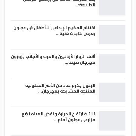
الطبيعة”…
اختتام المخيم الإبداعي للأطفال في عجلون
بعرض نتاجات فنية…
آلاف الزوار الأردنيين والعرب والأجانب يزورون
مهرجان صيف…
الزغول يكرم عدد من الأسر العجلونية
المنتجة المشاركة بمهرجان…
ثنائية ارتفاع الحرارة ونقص المياه تضع
مزارعي عجلون أمام…