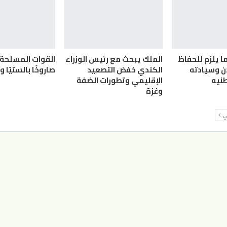
ما يلزم للحفاظ
الملك يبحث مع رئيس الوزراء
دن وسيادته
الكندي خفض التصعيد
صاروخًا بالستيًا و25 «مُسيّرة»
نيه
الإقليمي وتطورات الضفة
وغزة
لي