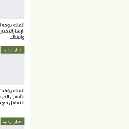
الملك يوجه ل
الإستراتيجيي
والغذاء
أخبار أردنية
الملك يؤكد ث
نشامى الجيش
للتعامل مع م
أخبار أردنية