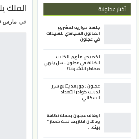
الملك يل
أخبار عجلونية
في
مارس 20, 2023
جلسة حوارية لمشروع
الصالون السياسي للسيدات
في عجلون
تخصيص مأوى للكلاب
الضالة في عجلون.. هل ينهي
مخاطر انتشارها؟
عجلون : جويعد يتابع سير
تدريب كوادر التعداد
السكاني
اوقاف عجلون بحملة نظافة
ودهان اطاريف تحت شعار ”
بيئة…