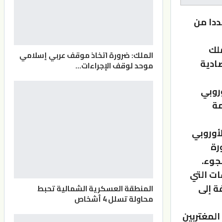
عددا من
ملك
الملك: ضرورة اتخاذ موقف عربي إسلامي
ادية
موحد لوقف الإجراءات…
وروبي
مة
لأوروبي
رة
جوء.
ات التي
ة إلى
المنطقة العسكرية الشمالية تحبط
محاولة تسلل 4 أشخاص
المغتربين