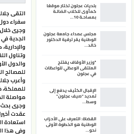
بلديات عجلون تختار موقعًا
كمأوى للكلاب الضالـة
التقى جلالة
بمساحـة 10…
سفراء دول 
وجرى خلال 
مجلس عمداء جامعة عجلون
الجدية في 
الوطنية يقر ترقية الدكتور
خالد…
والإدارية،
وتناول اللق
*وزير الأوقاف يفتتح
والدول الأو
الملتقى الوعظي للواعظات
للمصالح ال
في عجلون
وأعرب جلال
للمملكة، خ
الإقبال الكثيف يدفع إلى
مواصلة الم
تمديد “صيف عجلون”
وسط…
وجرى بحث آ
عقدت أخيرا
القضاة: التعرف على الأحزاب
استعادة ال
الوطنية هو الخطوة الأولى
وفي هذا ال
نحو…