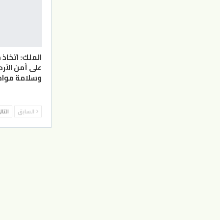
الملك: اتخاذ 
على أمن الأر
وسلامة مواط
السابق
التا