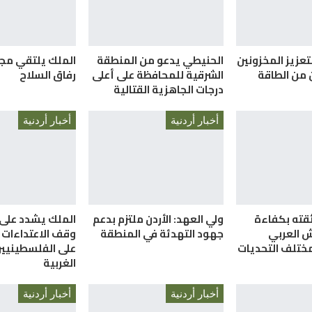
تعزيز المخزونين
الحنيطي يدعو من المنطقة
الملك يلتقي مج
ن من الطاقة
الشرقية للمحافظة على أعلى
رفاق السلاح
درجات الجاهزية القتالية
أخبار أردنية
أخبار أردنية
قته بكفاءة
ولي العهد: الأردن ملتزم بدعم
الملك يشدد على
 العربي
جهود التهدئة في المنطقة
وقف الاعتداءات 
ختلف التحديات
على الفلسطينيين
الغربية
أخبار أردنية
أخبار أردنية