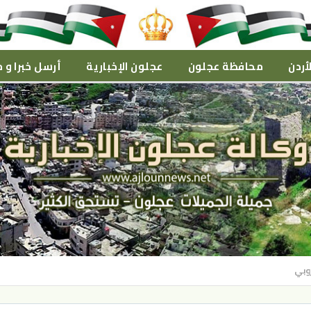
أردن
محافظة عجلون
عجلون الإخبارية
أرسل خبرا و م
روبي