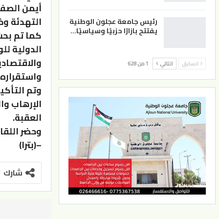
أيمن الصفد
التهدئة وخ
رئيس جامعة عجلون الوطنية
يفتتح بازارًا حزبيًا وسياسيًا…
كما تم بحث
الدولية لل
والاقتصادي
السابق
التالي
1 من 628
واستقراره.
وتم التأكيد
الإرهاب و
العقبة.
وحضر اللقا
–(بترا)
شارك