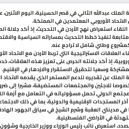
 الملك عبدالله الثاني في قصر الحسينية، اليوم الاثنين، 
الاتحاد الأوروبي المعتمدين في المملكة.
اللقاء استعراض نهج الأردن في التحديث، إذ أكد جلالة ال
متابعة تنفيذ خطط التحديث بمساراته السياسية والاقتص
 كمشروع وطني شامل لا تراجع عنه.
اء العلاقات الاستراتيجية التي تربط الأردن مع الاتحاد الأ
روبية، إذ أكد جلالته الحرص على تعزيز هذه العلاقات، خد
مشتركة وسعيا لتحقيق الاستقرار والازدهار في الإقليم.
ة الملك عن تقديره للدعم المستمر الذي يقدمه الاتحاد ا
صوصا للاجئين والمجتمعات المستضيفة، مشيرا إلى ضرو
جتمع الدولي تحمل مسؤولياته في التعامل مع أزمة الل
خر المستجدات الإقليمية والدولية، بما في ذلك الاجتماع
 في مدينتي العقبة وشرم الشيخ في سياق الجهود الهادف
تهدئة في الأراضي الفلسطينية.
صدد، استعرض نائب رئيس الوزراء ووزير الخارجية وشؤون 