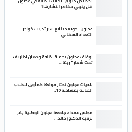
تخصيص مأوى للكلاب الضالة في عجلون..
هل ينهي مخاطر انتشارها؟
عجلون : جويعد يتابع سير تدريب كوادر
التعداد السكاني
اوقاف عجلون بحملة نظافة ودهان اطاريف
تحت شعار ” بيئة…
بلديات عجلون تختار موقعًا كمأوى للكلاب
الضالـة بمساحـة 10…
مجلس عمداء جامعة عجلون الوطنية يقر
ترقية الدكتور خالد…