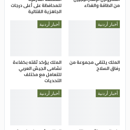
اللسان”، على إثر خلاف بينها وبين إحدى
من الطاقة والغذاء
للمحافظة على أعلى درجات
الجاهزية القتالية
الإعلاميات قالت فيه: “أبوي أحسن من الملك”.
أخبار أردنية
أخبار أردنية
الملك يلتقي مجموعة من
الملك يؤكد ثقته بكفاءة
رفاق السلاح
نشامى الجيش العربي
للتعامل مع مختلف
التحديات
أخبار أردنية
أخبار أردنية