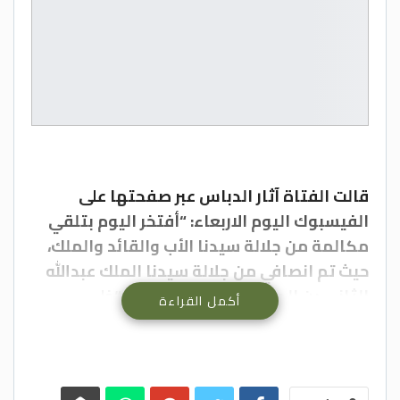
قالت الفتاة آثار الدباس عبر صفحتها على
الفيسبوك اليوم الاربعاء: “أفتخر اليوم بتلقي
مكالمة من جلالة سيدنا الأب والقائد والملك،
حيث تم انصافي من جلالة سيدنا الملك عبدالله
الثاني بن الحسين، وقال لي بلسانه “خلي
أكمل القراءة
المعنوية عالية وانت أخت لي باذن الله”.
وأضافت في تصريح صحفي إن الملك قال لها:
“أنا حاب أطمن عليكي أخت ايثار وخلي المعنوية