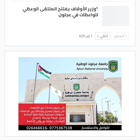
*وزير الأوقاف يفتتح الملتقى الوعظي
للواعظات في عجلون
السابق
التالي
1 من 629