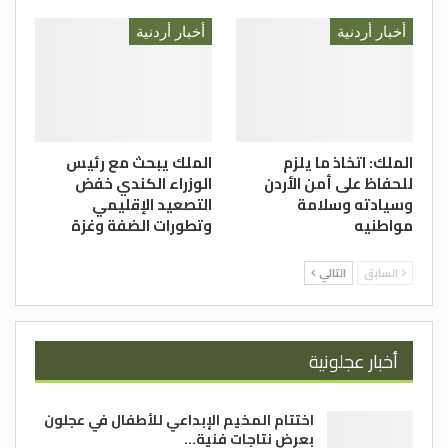
أخبار أردنية
أخبار أردنية
الملك: اتخاذ ما يلزم
الملك يبحث مع رئيس
للحفاظ على أمن الأردن
الوزراء الكندي خفض
وسيادته وسلامة
التصعيد الإقليمي
مواطنيه
وتطورات الضفة وغزة
السابق
التالي
أخبار عجلونية
اختتام المخيم الإبداعي للأطفال في عجلون
بعرض نتاجات فنية…