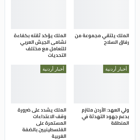
الملك يلتقي مجموعة من
الملك يؤكد ثقته بكفاءة
رفاق السلاح
نشامى الجيش العربي
للتعامل مع مختلف
التحديات
أخبار أردنية
أخبار أردنية
ولي العهد: الأردن ملتزم
الملك يشدد على ضرورة
بدعم جهود التهدئة في
وقف الاعتداءات
المنطقة
المستمرة على
الفلسطينيين بالضفة
الغربية