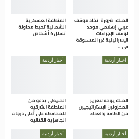
الملك: ضرورة اتخاذ موقف
المنطقة العسكرية
عربي إسلامي موحد
الشمالية تحبط محاولة
لوقف الإجراءات
تسلل 4 أشخاص
الإسرائيلية غير المسبوقة
في…
أخبار أردنية
أخبار أردنية
الملك يوجه لتعزيز
الحنيطي يدعو من
المخزونين الإستراتيجيين
المنطقة الشرقية
من الطاقة والغذاء
للمحافظة على أعلى درجات
الجاهزية القتالية
أخبار أردنية
أخبار أردنية