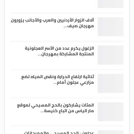
آلاف الزوار الأردنيين والعرب والأجانب يزورون
مهرجان صيف…
الزغول يكرم عدد من الأسر العجلونية
المنتجة المشاركة بمهرجان…
ثنائية ارتفاع الحرارة ونقص المياه تضع
مزارعي عجلون أمام…
المئات يشاركون بالحج المسيحي لموقع
مار الياس من اتباع كنيسة…
عجلون : الحج المسيحي والمهرحانات