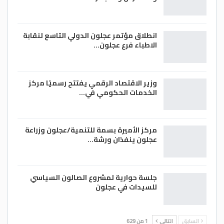
انطلاق مؤتمر عجلون الدولي التاسع لنقابة
الاطباء فرع عجلون…
وزير الاقتصاد الرقمي يفتتح رسميًا مركز
الخدمات الحكومي في…
مركز الأميرة بسمة للتنمية/عجلون وزراعة
عجلون ينفذان ورشة…
جلسة حوارية لمشروع الصالون السياسي
للسيدات في عجلون
السابق
التالي
1 من 629