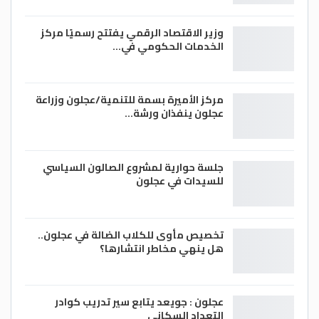
عجلون يوجد فيها أكثر من 200 موقع أثري
وزير الاقتصاد الرقمي يفتتح رسميًا مركز
وسياحي وديني مؤكدا أن المعروف من هذه
الخدمات الحكومي في…
المواقع لا يتعدى ال عشرة مواقع على أبعد
تقدير .
مركز الأميرة بسمة للتنمية/عجلون وزراعة
عجلون ينفذان ورشة…
وفي نهاية اللقاء دار حوار مفتوح بين النائب
المومني وفريق المبادرة الذين طرحوا من
جلسة حوارية لمشروع الصالون السياسي
جانبهم بعض الأفكار والطروحات لتنشيط
للسيدات في عجلون
الواقع السياحي في المحافظة وإطالة مدة
إقامة الزائر للأماكن السياحية المختلفة في
تخصيص مأوى للكلاب الضالة في عجلون..
المحافظة.
هل ينهي مخاطر انتشارها؟
كما أعرب فريق المبادرة عن إستعدادهم
عجلون : جويعد يتابع سير تدريب كوادر
التعداد السكاني