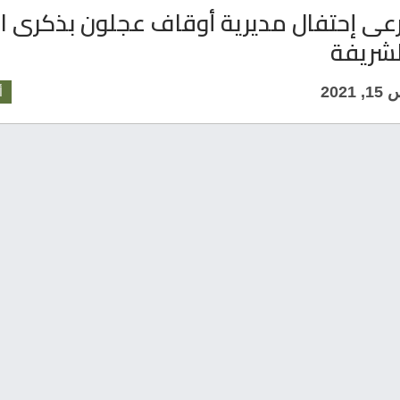
يرعى إحتفال مديرية أوقاف عجلون بذكرى ا
الشريفة
202
أ