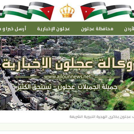
أردن
محافظة عجلون
عجلون الإخبارية
أرسل خبرا و م
ف عجلون بذكرى الهجرة النبوية الشريفة