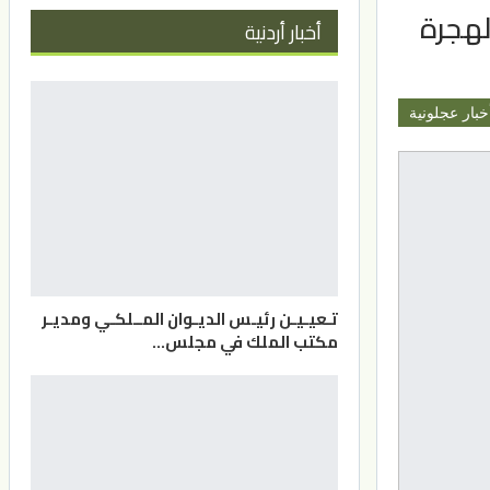
لهجرة
أخبار أردنية
خبار عجلونية
تـعيـيـن رئيـس الديـوان المــلكـي ومديـر
مكتب الملك في مجلس…