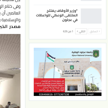
وفي ختام الإ
*وزير الأوقاف يفتتح
العالمين أن ي
الملتقى الوعظي للواعظات
والإسلامية 
في عجلون
مصدر الخبر
السابق
التالي
1 من 629