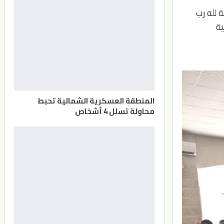
 لله رب
ية
المنطقة العسكرية الشمالية تحبط
محاولة تسلل 4 أشخاص