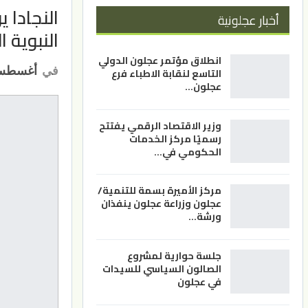
النجادا 
أخبار عجلونية
النبوية 
انطلاق مؤتمر عجلون الدولي
في
أغسطس 15, 1
التاسع لنقابة الاطباء فرع
عجلون…
وزير الاقتصاد الرقمي يفتتح
رسميًا مركز الخدمات
الحكومي في…
مركز الأميرة بسمة للتنمية/
عجلون وزراعة عجلون ينفذان
ورشة…
جلسة حوارية لمشروع
الصالون السياسي للسيدات
في عجلون