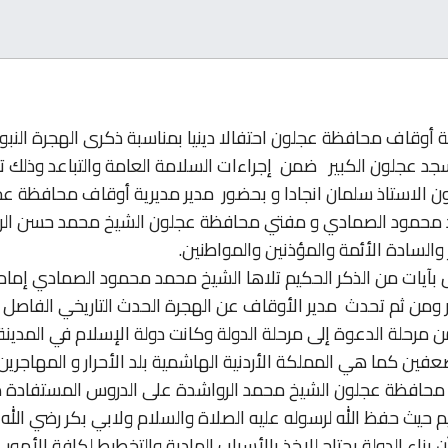
 أوقاف محافظة عجلون احتفالا دينيا بمناسبة ذكرى الهجرة النبو
د عجلون الكبير ضمن إجراءات السلامة العامة والتباعد وذلك ت
 الاستاذ سلمان انجادا و بحضور مدير مديرية أوقاف محافظة ع
د محمود الصمادي و مفتي محافظة عجلون الشيخ محمد حسن الر
ر والسادة الأئمة والمؤذنين والمواطنين.
ال بآيات من الذكر الحكيم تلاها الشيخ محمد محمود الصمادي إم
 ومن ثم تحدث مدير الأوقاف عن الهجرة الحدث التاريخي الفاصل 
مرحلة الدعوة إلى مرحلة الدولة وكانت دولة الإسلام في المدينة 
فين كما هي المملكة الأردنية الهاشمية بلد الأحرار و المهاجرين 
حافظة عجلون الشيخ محمد الرواشدة على الدروس المستفادة 
 حيث حفظ الله لرسوله عليه الصلاة والسلام ولابي بكر رضي الله
 بناء الدولة يحتاج للاخذ بالأسباب المادية والتخطيط لكافة الأمور.