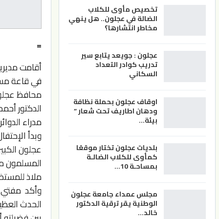
تخصيص مأوى للكلاب
الضالة في عجلون.. هل ينهي
مخاطر انتشارها؟
=
عجلون : جويعد يتابع سير
تدريب كوادر التعداد
أقامت مديرية
السكاني
في قاعة مسج
محافظ عجلون
اوقاف عجلون بحملة نظافة
الدكتور أحم
ودهان اطاريف تحت شعار ”
مدراء الدوائ
بيئة…
وبدأ الإحتف
عجلون الكبير
بلديات عجلون تختار موقعًا
كمأوى للكلاب الضالـة
المسلمون من 
بمساحـة 10…
ملاذ للمستضع
وأكد مفتي م
مجلس عمداء جامعة عجلون
الحدث العظيم
الوطنية يقر ترقية الدكتور
خالد…
بين فضيلته أن