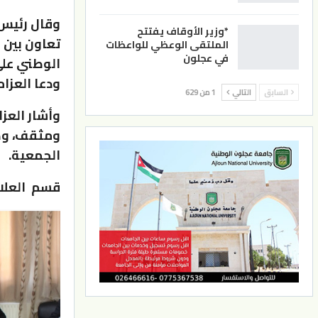
وقال رئيس 
*وزير الأوقاف يفتتح
تعاون بين 
الملتقى الوعظي للواعظات
في عجلون
الوطني على
ودعا العزام
السابق
التالي
1 من 629
وأشار العز
ومثقف، وهذ
الجمعية.
قسم العلاق