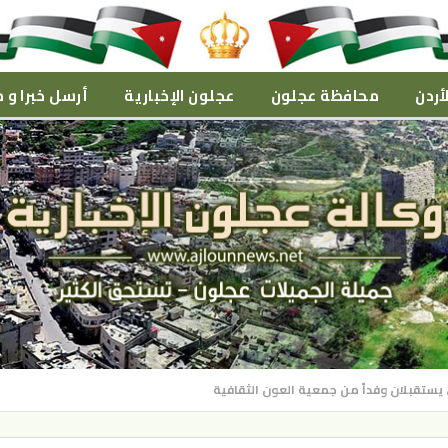
أردن
محافظة عجلون
عجلون الإخبارية
أرسل خبرا و م
 يستقبلان وفداً من جمعية العون الثقافية