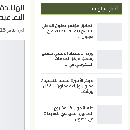
الهناندة
أخبار عجلونية
الثقافية
انطلاق مؤتمر عجلون الدولي
في
يناير 15, 2023
التاسع لنقابة الاطباء فرع
عجلون…
وزير الاقتصاد الرقمي يفتتح
رسميًا مركز الخدمات
الحكومي في…
مركز الأميرة بسمة للتنمية/
عجلون وزراعة عجلون ينفذان
ورشة…
جلسة حوارية لمشروع
الصالون السياسي للسيدات
في عجلون