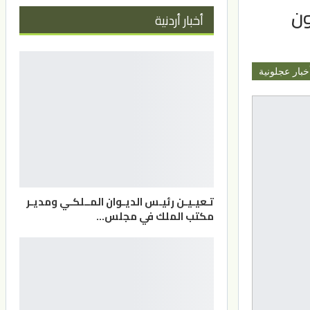
ون
أخبار أردنية
خبار عجلونية
تـعيـيـن رئيـس الديـوان المــلكـي ومديـر
مكتب الملك في مجلس…