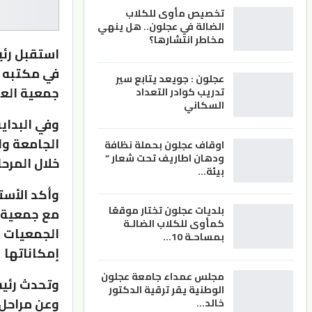
تخصيص مأوى للكلاب
الضالة في عجلون.. هل ينهي
مخاطر انتشارها؟
استقبل رئي
في مكتبه و
عجلون : جويعد يتابع سير
جمعية العو
تدريب كوادر التعداد
السكاني
وفي البداي
الجامعة وا
اوقاف عجلون بحملة نظافة
ودهان اطاريف تحت شعار ”
خلال المرحل
بيئة…
وأكد الأست
بلديات عجلون تختار موقعًا
مع جمعية ا
كمأوى للكلاب الضالـة
الجمعيات 
بمساحـة 10…
إمكاناتها
مجلس عمداء جامعة عجلون
وتحدث رئيس
الوطنية يقر ترقية الدكتور
وعن مراحل 
خالد…