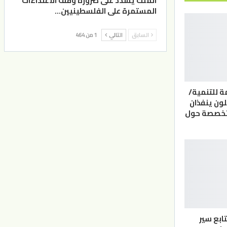
الملك يشدد على ضرورة وقف الاعتداءات
المستمرة على الفلسطينيين…
السابق
التالي
1 من 464
ة للتنمية/
لون ينفذان
تخصصة حول
ابع سير